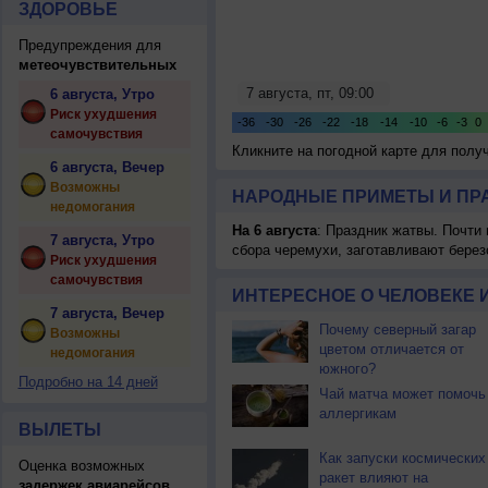
ЗДОРОВЬЕ
Предупреждения для
метеочувствительных
6 августа, Утро
Риск ухудшения
самочувствия
Кликните на погодной карте для пол
6 августа, Вечер
Возможны
НАРОДНЫЕ ПРИМЕТЫ И ПР
недомогания
На 6 августа
: Праздник жатвы. Почти
7 августа, Утро
сбора черемухи, заготавливают берез
Риск ухудшения
самочувствия
ИНТЕРЕСНОЕ О ЧЕЛОВЕКЕ 
7 августа, Вечер
Почему северный загар
Возможны
цветом отличается от
недомогания
южного?
Подробно на 14 дней
Чай матча может помочь
аллергикам
ВЫЛЕТЫ
Как запуски космических
Оценка возможных
ракет влияют на
задержек авиарейсов