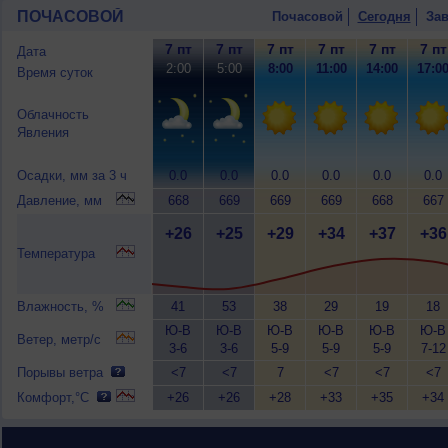
ПОЧАСОВОЙ
Почасовой
Сегодня
Зав
7 пт
7 пт
7 пт
7 пт
7 пт
7 пт
Дата
2:00
5:00
8:00
11:00
14:00
17:0
Время суток
Облачность
Явления
Осадки, мм за 3 ч
0.0
0.0
0.0
0.0
0.0
0.0
Давление, мм
668
669
669
669
668
667
+26
+25
+29
+34
+37
+36
Температура
Влажность, %
41
53
38
29
19
18
Ю-В
Ю-В
Ю-В
Ю-В
Ю-В
Ю-В
Ветер, метр/с
3-6
3-6
5-9
5-9
5-9
7-12
Порывы ветра
<7
<7
7
<7
<7
<7
Комфорт,°C
+26
+26
+28
+33
+35
+34