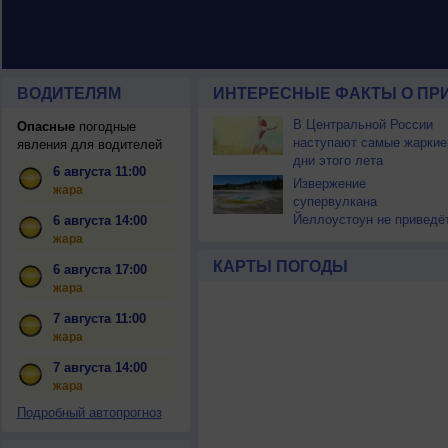
ВОДИТЕЛЯМ
ИНТЕРЕСНЫЕ ФАКТЫ О ПР
В Центральной России
Опасные
погодные
наступают самые жаркие
явления для водителей
дни этого лета
6 августа 11:00
Извержение
жара
супервулкана
Йеллоустоун не приведё
6 августа 14:00
к уничтожению
жара
цивилизации
КАРТЫ ПОГОДЫ
6 августа 17:00
жара
7 августа 11:00
жара
7 августа 14:00
жара
Подробный автопрогноз