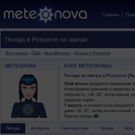
Главная
Пои
Погода в Розуэлле на завтра
Все страны
›
США
›
Нью-Мексико
›
Погода в Розуэлле
МЕТЕОНОВА
БЛОГ МЕТЕОНОВЫ
Погода на завтра в Розуэлле (
Этой ночью
ожидается переменная об
Атмосферное давление в пределах н
облачность, +34..36°, ветер южный, 
пределах нормы. .
7 августа
, в течение суток ожидается
днем +35..37°, ветер юго-восточный, 
Прогноз погоды
Погода
Аллергия
Самочувствие
Профи
Агро