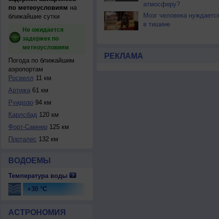
атмосферу?
по метеоусловиям
на
Мозг человека нуждаетс
ближайшие сутки
в тишине
Не ожидается
задержек по
метеоусловиям
РЕКЛАМА
Погода по ближайшим
аэропортам
Росвелл
11 км
Артижа
61 км
Руидозо
94 км
Карлсбад
120 км
Форт-Самнер
125 км
Порталес
132 км
ВОДОЕМЫ
Температура воды
+30 °C
АСТРОНОМИЯ