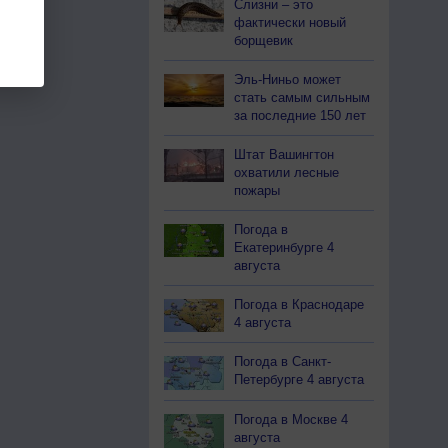
Слизни – это
фактически новый
борщевик
Эль-Ниньо может
стать самым сильным
за последние 150 лет
Штат Вашингтон
охватили лесные
пожары
Погода в
Екатеринбурге 4
августа
Погода в Краснодаре
4 августа
Погода в Санкт-
Петербурге 4 августа
Погода в Москве 4
августа