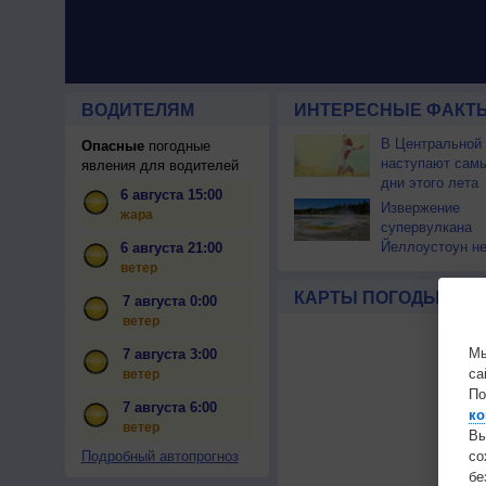
ВОДИТЕЛЯМ
ИНТЕРЕСНЫЕ ФАКТЫ
В Центральной
Опасные
погодные
наступают сам
явления для водителей
дни этого лета
6 августа 15:00
Извержение
жара
супервулкана
Йеллоустоун не
6 августа 21:00
к уничтожению
ветер
цивилизации
КАРТЫ ПОГОДЫ
7 августа 0:00
ветер
Мы
7 августа 3:00
са
ветер
По
7 августа 6:00
ко
ветер
Вы
с
Подробный автопрогноз
бе