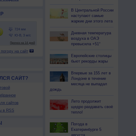
В Центральной России
Р
наступают самые
жаркие дни этого лета
Дневная температура
воздуха в ОАЭ
превысила +51°
 погоду на сайт
Европейские столицы
бьют рекорды жары
Впервые за 155 лет в
ЛСЯ САЙТ?
Лондоне в течение
месяца не выпадал
товой
дождь
збранное
Лето продолжит
ля сайтов
щедро раздавать своё
ы в RSS
тепло!
Ы
Погода в
Екатеринбурге 5
августа