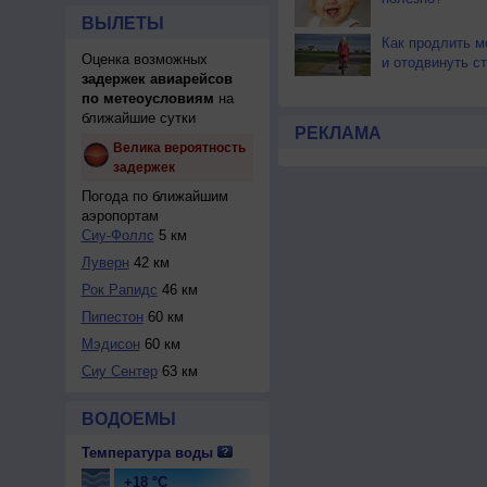
ВЫЛЕТЫ
Как продлить м
Оценка возможных
и отодвинуть с
задержек авиарейсов
по метеоусловиям
на
ближайшие сутки
РЕКЛАМА
Велика вероятность
задержек
Погода по ближайшим
аэропортам
Сиу-Фоллс
5 км
Луверн
42 км
Рок Рапидс
46 км
Пипестон
60 км
Мэдисон
60 км
Сиу Сентер
63 км
ВОДОЕМЫ
Температура воды
+18 °C