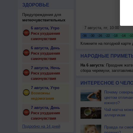
ЗДОРОВЬЕ
Предупреждения для
метеочувствительных
6 августа, Утро
Риск ухудшения
самочувствия
Кликните на погодной карте
6 августа, День
Риск ухудшения
НАРОДНЫЕ ПРИМЕТЫ
самочувствия
На 6 августа
: Праздник жатв
7 августа, Ночь
сбора черемухи, заготавлив
Риск ухудшения
самочувствия
ИНТЕРЕСНОЕ О ЧЕЛО
7 августа, Утро
Почему северны
Возможны
цветом отличае
недомогания
южного?
7 августа, День
Чай матча може
Риск ухудшения
аллергикам
самочувствия
Подробно на 14 дней
Правда ли смея
полезно?