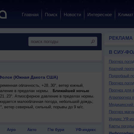
Главная
Поиск
Новости
Интересное
Климат
РЕКЛАМА
В СИУ-ФО
Прогноз пого
Краткий прогн
Подробный пр
-Фолсе (Южная Дакота США)
Прогноз пого
еменная облачность, +28..30°, ветер южный,
Прогноз для 
вление в пределах нормы. .
Ближайшей ночью
+21..23°. Атмосферное давление в пределах нормы.
Агропрогноз 
ожидается малооблачная погода, небольшой дождь;
Медицинский 
2°, ветер северный, сильный, порывы до 9 м/с.
Прогноз магн
Индекс УФ-из
Карты погоды
Агро
Авто
Г/м бури
УФ-индекс
Инфографик