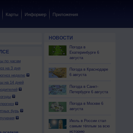
Карты
Информер
Приложения
НОВОСТИ
Погода в
ЛСЕ
Екатеринбурге 6
августа
ды по часам
оз на 3 дня
Погода в Краснодаре
6 августа
огноз неделю
ды на 14 дней
Погода в Санкт-
водителей
Петербурге 6 августа
погоды
Погода в Москве 6
прогноз
августа
итных бурь
лучения
Июль в России стал
самым тёплым за всю
историю
а осадков