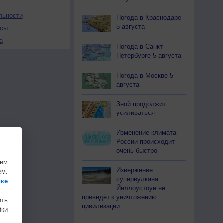
льности
Погода в Краснодаре
5 августа
осы
а
Погода в Санкт-
Петербурге 5 августа
Погода в Москве 5
августа
Зной продолжит
усиливаться
Изменение климата
России происходит
очень быстро
шим
Извержение
ем.
супервулкана
ике
Йеллоустоун не
приведёт к уничтожению
ить
цивилизации
ки