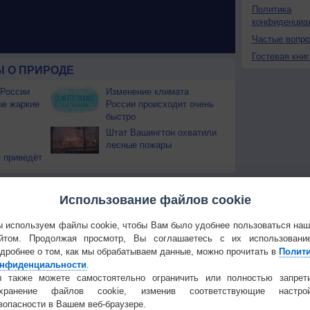
Политика
конфиденциа
Частые вопр
Гостевая книг
 О ПРИРОДЕ
 России
Изменение климата
ые жаркие
России происходит очень
быстро
Штат Вашингтон охватили
лесные пожары
 приведёт
Температура
Облачность
Осадки
Использование файлов cookie
 используем файлы cookie, чтобы Вам было удобнее пользоваться на
йтом. Продолжая просмотр, Вы соглашаетесь с их использовани
дробнее о том, как мы обрабатываем данные, можно прочитать в
Полит
нфиденциальности
.
 также можете самостоятельно ограничить или полностью запрет
охранение файлов cookie, изменив соответствующие настрой
зопасности в Вашем веб-браузере.