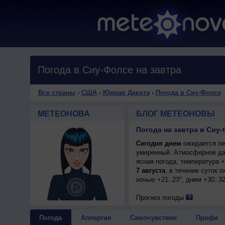
Погода в Сиу-Фолсе на завтра
Все страны
›
США
›
Южная Дакота
›
Погода в Сиу-Фолсе
МЕТЕОНОВА
БЛОГ МЕТЕОНОВЫ
Погода на завтра в Сиу
Сегодня днем
ожидается пер
умеренный. Атмосферное да
ясная погода, температура 
7 августа
, в течение суток 
ночью +21..23°, днем +30..3
Прогноз погоды
Погода
Аллергия
Самочувствие
Профи