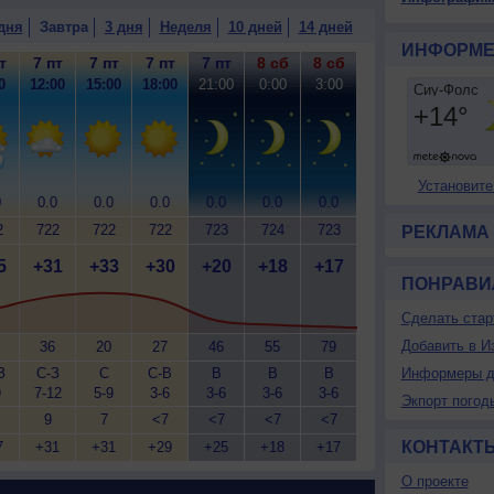
дня
Завтра
3 дня
Неделя
10 дней
14 дней
ИНФОРМЕ
т
7 пт
7 пт
7 пт
7 пт
8 сб
8 сб
0
12:00
15:00
18:00
21:00
0:00
3:00
Установите
0
0.0
0.0
0.0
0.0
0.0
0.0
2
722
722
722
723
724
723
РЕКЛАМА
5
+31
+33
+30
+20
+18
+17
ПОНРАВИ
Сделать стар
Добавить в И
36
20
27
46
55
79
З
С-З
С
С-В
В
В
В
Информеры д
9
7-12
5-9
3-6
3-6
3-6
3-6
Экпорт погод
9
7
<7
<7
<7
<7
КОНТАКТ
7
+31
+31
+29
+25
+18
+17
О проекте