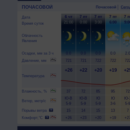
ПОЧАСОВОЙ
Почасовой
Сего
6 чт
7 пт
7 пт
7 пт
7 п
Дата
21:00
0:00
3:00
6:00
9:0
Время суток
Облачность
Явления
Осадки, мм за 3 ч
0.0
0.0
0.0
0.0
2.
Давление, мм
721
721
722
722
72
+26
+22
+20
+19
+2
Температура
Влажность, %
37
72
85
95
72
Ю-В
Ю-В
Ю
Ю
Ю-
Ветер, метр/с
5-9
5-9
5-9
3-6
5-
Порывы ветра
15
14
15
13
7
Комфорт,°C
+26
+23
+20
+19
+2