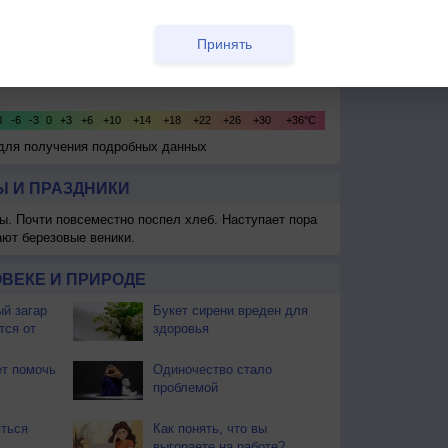
Принять
 для получения подробных данных
 И ПРАЗДНИКИ
ы. Почти повсеместно поспел хлеб. Наступает пора
ают березовые веники.
ВЕКЕ И ПРИРОДЕ
й загар
Букет сирени вреден для
тся от
здоровья
т помочь
Одиночество стало
проблемой
ться
Как понять, что вы
выгораете на работе?