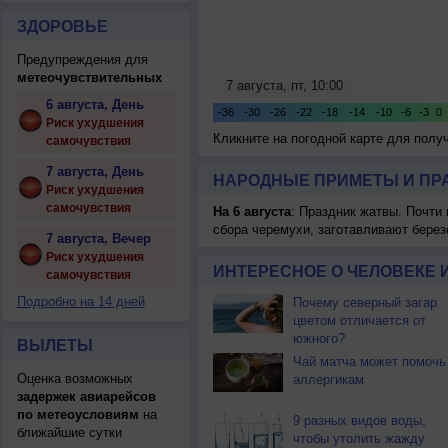
ЗДОРОВЬЕ
Предупреждения для
метеочувствительных
6 августа, День
Риск ухудшения
Кликните на погодной карте для пол
самочувствия
7 августа, День
НАРОДНЫЕ ПРИМЕТЫ И ПР
Риск ухудшения
самочувствия
На 6 августа
: Праздник жатвы. Почти
сбора черемухи, заготавливают берез
7 августа, Вечер
Риск ухудшения
ИНТЕРЕСНОЕ О ЧЕЛОВЕКЕ 
самочувствия
Подробно на 14 дней
Почему северный загар
цветом отличается от
южного?
ВЫЛЕТЫ
Чай матча может помочь
Оценка возможных
аллергикам
задержек авиарейсов
по метеоусловиям
на
9 разных видов воды,
ближайшие сутки
чтобы утолить жажду