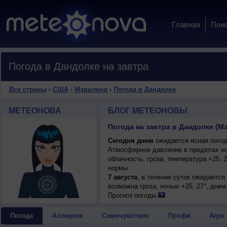
Главная
Пои
Погода в Дандолке на завтра
Все страны
›
США
›
Мэриленд
›
Погода в Дандолке
МЕТЕОНОВА
БЛОГ МЕТЕОНОВЫ
Погода на завтра в Дандолке (
Сегодня днем
ожидается ясная погод
Атмосферное давление в пределах но
облачность, гроза, температура +25.
нормы.
7 августа
, в течение суток ожидаетс
возможна гроза; ночью +25..27°, днем
Прогноз погоды
Погода
Аллергия
Самочувствие
Профи
Агро