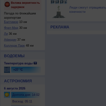
Велика вероятность
задержек
Люди смогут отращивать
конечности
Погода по ближайшим
аэропортам
Балтимор
10 км
РЕКЛАМА
Форт-Мид
30 км
Ли
36 км
Абердин
37 км
Колледж Парк
48 км
ВОДОЕМЫ
Температура воды
+27 °C
АСТРОНОМИЯ
6 августа 2026
Долгота дня: 14:02
Восход: 05:11