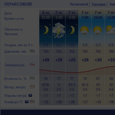
ПОЧАСОВОЙ
Почасовой
Сегодня
Зав
6 чт
7 пт
7 пт
7 пт
7 пт
7 пт
Дата
22:00
1:00
4:00
7:00
10:00
13:0
Время суток
Облачность
Явления
Осадки, мм за 3 ч
0.0
0.1
0.0
0.0
0.0
0.0
Давление, мм
760
761
761
762
762
760
+28
+26
+25
+26
+30
+33
Температура
Влажность, %
76
77
77
74
57
49
Ю-В
З
Ю-З
Ю-З
Ю
Ю
Ветер, метр/с
3-6
2-5
2-5
3-6
3-6
3-6
Порывы ветра
<7
<7
<7
<7
<7
<7
Комфорт,°C
+31
+28
+26
+27
+33
+36