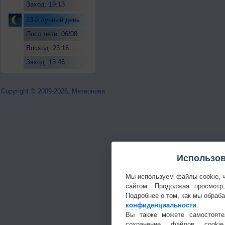
Заход: 19:13
23-й лунный день
Посл.четв. 06/08
Восход: 23:16
Заход: 13:46
Copyright © 2009-2026, Метеонова
Использов
Мы используем файлы cookie, 
сайтом. Продолжая просмотр
Подробнее о том, как мы обраб
конфиденциальности
.
Вы также можете самостояте
сохранение файлов cookie