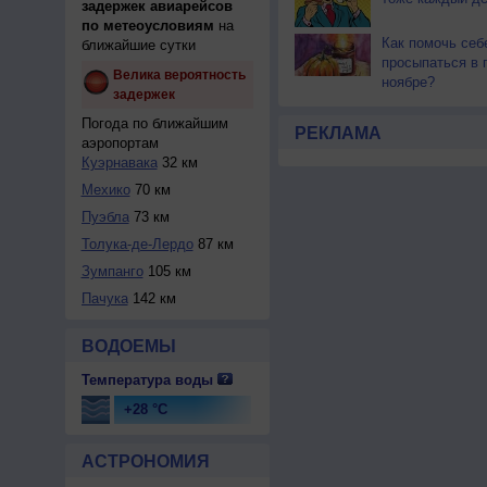
задержек авиарейсов
по метеоусловиям
на
Как помочь себ
ближайшие сутки
просыпаться в 
Велика вероятность
ноябре?
задержек
Погода по ближайшим
РЕКЛАМА
аэропортам
Куэрнавака
32 км
Мехико
70 км
Пуэбла
73 км
Толука-де-Лердо
87 км
Зумпанго
105 км
Пачука
142 км
ВОДОЕМЫ
Температура воды
+28 °C
АСТРОНОМИЯ