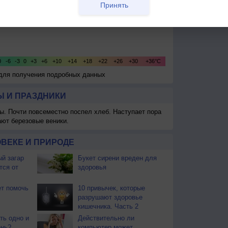
Принять
 для получения подробных данных
 И ПРАЗДНИКИ
ы. Почти повсеместно поспел хлеб. Наступает пора
ают березовые веники.
ВЕКЕ И ПРИРОДЕ
й загар
Букет сирени вреден для
тся от
здоровья
т помочь
10 привычек, которые
разрушают здоровье
кишечника. Часть 2
ть одно и
Действительно ли
ень?
компьютер может