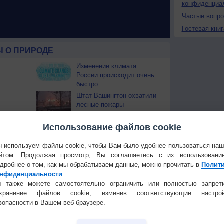
конфиденциа
Частые вопр
Гостевая книг
 О ПРИРОДЕ
т
Изменение климата
России происходит очень
быстро
Штат Вашингтон охватили
лесные пожары
 приведёт
Использование файлов cookie
Температура
Облачность
Осадки
 используем файлы cookie, чтобы Вам было удобнее пользоваться на
йтом. Продолжая просмотр, Вы соглашаетесь с их использовани
дробнее о том, как мы обрабатываем данные, можно прочитать в
Полит
нфиденциальности
.
 также можете самостоятельно ограничить или полностью запрет
охранение файлов cookie, изменив соответствующие настрой
зопасности в Вашем веб-браузере.