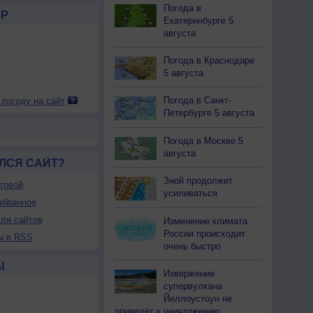
Погода в
Р
Екатеринбурге 5
августа
Погода в Краснодаре
5 августа
Погода в Санкт-
 погоду на сайт
Петербурге 5 августа
Погода в Москве 5
августа
ЛСЯ САЙТ?
Зной продолжит
товой
усиливаться
збранное
ля сайтов
Изменение климата
России происходит
ы в RSS
очень быстро
Ы
Извержение
супервулкана
Йеллоустоун не
приведёт к уничтожению