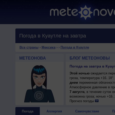
Погода в Куаутле на завтра
Все страны
›
Мексика
›
›
Погода в Куаутле
МЕТЕОНОВА
БЛОГ МЕТЕОНОВЫ
Погода на завтра в Куау
Этой ночью
ожидается пере
гроза, температура +16..18
днем
переменная облачность,
Атмосферное давление в пр
7 августа
, в течение суток 
возможна гроза; ночью +16..
Прогноз погоды
Погода
Аллергия
Самочувствие
П