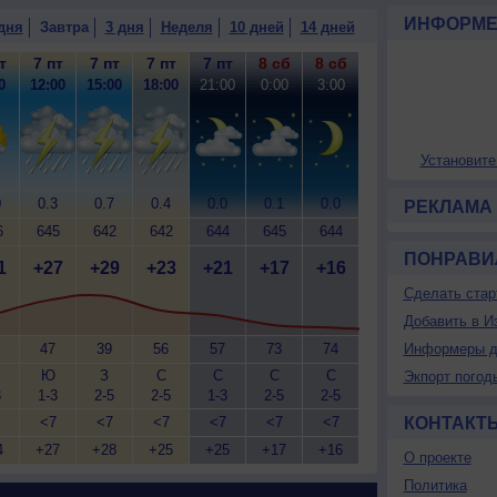
ИНФОРМЕ
дня
Завтра
3 дня
Неделя
10 дней
14 дней
т
7 пт
7 пт
7 пт
7 пт
8 сб
8 сб
0
12:00
15:00
18:00
21:00
0:00
3:00
Установите
0
0.3
0.7
0.4
0.0
0.1
0.0
РЕКЛАМА
6
645
642
642
644
645
644
ПОНРАВИ
1
+27
+29
+23
+21
+17
+16
Сделать стар
Добавить в И
47
39
56
57
73
74
Информеры д
Ю
З
С
С
С
С
Экпорт погод
3
1-3
2-5
2-5
1-3
2-5
2-5
<7
<7
<7
<7
<7
<7
КОНТАКТ
4
+27
+28
+25
+25
+17
+16
О проекте
Политика