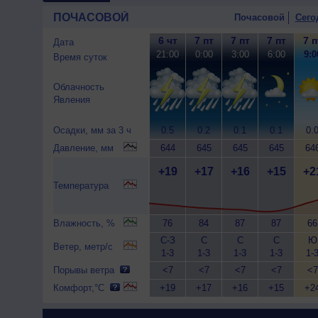
ПОЧАСОВОЙ
Почасовой
Сего
6 чт
7 пт
7 пт
7 пт
7 п
Дата
21:00
0:00
3:00
6:00
9:0
Время суток
Облачность
Явления
Осадки, мм за 3 ч
0.5
0.2
0.1
0.1
0.
Давление, мм
644
645
645
645
64
+19
+17
+16
+15
+2
Температура
Влажность, %
76
84
87
87
66
С-З
С
С
С
Ю
Ветер, метр/с
1-3
1-3
1-3
1-3
1-
Порывы ветра
<7
<7
<7
<7
<7
Комфорт,°C
+19
+17
+16
+15
+2