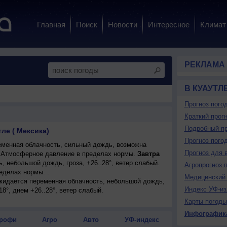
Главная
Поиск
Новости
Интересное
Климат
РЕКЛАМА
В КУАУТЛ
Прогноз пого
Краткий прогн
Подробный пр
тле ( Мексика)
Прогноз пого
менная облачность, сильный дождь, возможна
Прогноз для 
°. Атмосферное давление в пределах нормы.
Завтра
 небольшой дождь, гроза, +26..28°, ветер слабый.
Агропрогноз 
еделах нормы. .
Медицинский 
ожидается переменная облачность, небольшой дождь,
Индекс УФ-из
18°, днем +26..28°, ветер слабый.
Карты погоды
Инфографик
рофи
Агро
Авто
УФ-индекс