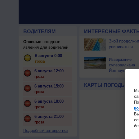
ВОДИТЕЛЯМ
ИНТЕРЕСНЫЕ ФАКТЫ
Зной продолжи
Опасные
погодные
усиливаться
явления для водителей
6 августа 0:00
Извержение
гроза
супервулкана
Йеллоустоун не
6 августа 12:00
к уничтожению
гроза
цивилизации
КАРТЫ ПОГОДЫ
6 августа 15:00
Мы
гроза
са
6 августа 18:00
По
гроза
ко
Вы
6 августа 21:00
с
гроза
бе
Подробный автопрогноз