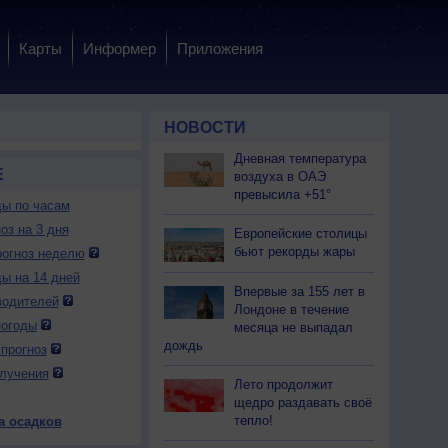
Карты
Информер
Приложения
НОВОСТИ
Дневная температура
Е
воздуха в ОАЭ
превысила +51°
ды по часам
оз на 3 дня
Европейские столицы
бьют рекорды жары
огноз неделю
ды на 14 дней
Впервые за 155 лет в
водителей
Лондоне в течение
погоды
месяца не выпадал
дождь
прогноз
лучения
Лето продолжит
щедро раздавать своё
тепло!
а осадков