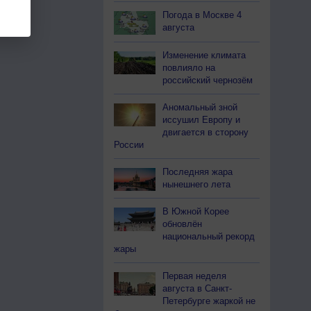
Погода в Москве 4
августа
Изменение климата
повлияло на
российский чернозём
Аномальный зной
иссушил Европу и
двигается в сторону
России
Последняя жара
нынешнего лета
В Южной Корее
обновлён
национальный рекорд
жары
Первая неделя
августа в Санкт-
Петербурге жаркой не