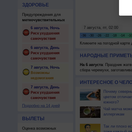
ЗДОРОВЬЕ
Предупреждения для
метеочувствительных
6 августа, Ночь
Риск ухудшения
самочувствия
Кликните на погодной карте
6 августа, День
Риск ухудшения
НАРОДНЫЕ ПРИМЕТЫ
самочувствия
На 6 августа
: Праздник жатв
7 августа, Ночь
сбора черемухи, заготавлив
Возможны
недомогания
ИНТЕРЕСНОЕ О ЧЕЛО
7 августа, День
Почему северны
Риск ухудшения
цветом отличае
самочувствия
южного?
Подробно на 14 дней
Чай матча може
аллергикам
ВЫЛЕТЫ
Так ли плохо ес
Оценка возможных
тоже каждый д