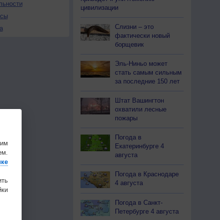
льности
цивилизации
осы
Слизни – это
а
фактически новый
борщевик
Эль-Ниньо может
стать самым сильным
за последние 150 лет
Штат Вашингтон
охватили лесные
пожары
Погода в
шим
Екатеринбурге 4
ем.
августа
ике
Погода в Краснодаре
ить
4 августа
ки
Погода в Санкт-
Петербурге 4 августа