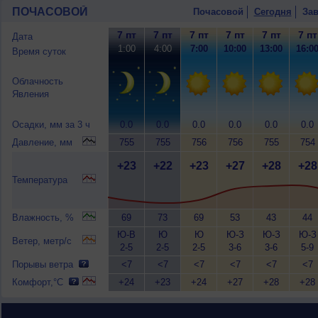
ПОЧАСОВОЙ
Почасовой
Сегодня
Зав
7 пт
7 пт
7 пт
7 пт
7 пт
7 пт
Дата
1:00
4:00
7:00
10:00
13:00
16:0
Время суток
Облачность
Явления
Осадки, мм за 3 ч
0.0
0.0
0.0
0.0
0.0
0.0
Давление, мм
755
755
756
756
755
754
+23
+22
+23
+27
+28
+28
Температура
Влажность, %
69
73
69
53
43
44
Ю-В
Ю
Ю
Ю-З
Ю-З
Ю-З
Ветер, метр/с
2-5
2-5
2-5
3-6
3-6
5-9
Порывы ветра
<7
<7
<7
<7
<7
<7
Комфорт,°C
+24
+23
+24
+27
+28
+28