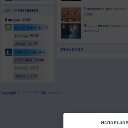
9 продуктов для здоровь
АСТРОНОМИЯ
кожи
6 августа 2026
Вредно ли спать с мокро
Долгота дня: 13:40
головой?
Восход: 05:08
Заход: 18:48
РЕКЛАМА
23-й лунный день
Посл.четв. 06/08
Восход: 23:25
Заход: 13:24
Copyright © 2009-2026, Метеонова
Использов