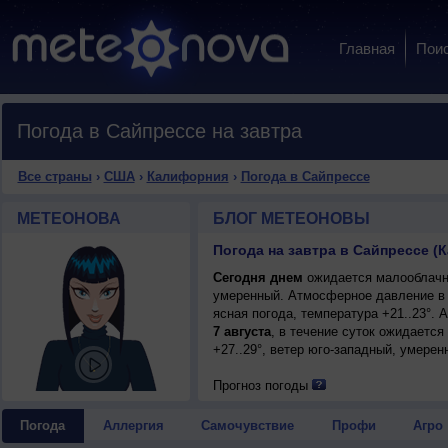
Главная
Пои
Погода в Сайпрессе на завтра
Все страны
›
США
›
Калифорния
›
Погода в Сайпрессе
МЕТЕОНОВА
БЛОГ МЕТЕОНОВЫ
Погода на завтра в Сайпрессе 
Сегодня днем
ожидается малооблачная
умеренный. Атмосферное давление в 
ясная погода, температура +21..23°.
7 августа
, в течение суток ожидается
+27..29°, ветер юго-западный, умерен
Прогноз погоды
Погода
Аллергия
Самочувствие
Профи
Агро