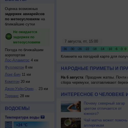
Оценка возможных
задержек авиарейсов
по метеоусловиям
на
ближайшие сутки
Не ожидается
задержек по
метеоусловиям
Погода по ближайшим
аэропортам
Кликните на погодной карте для пол
Лос-Аламитос
4 км
Фуллертон
8 км
НАРОДНЫЕ ПРИМЕТЫ И ПР
Лонг-Бич
11 км
На 6 августа
: Праздник жатвы. Почти
Комптон
20 км
сбора черемухи, заготавливают берез
Джон-Уэйн-Ориндж
23 км
ИНТЕРЕСНОЕ О ЧЕЛОВЕКЕ 
Торранс
28 км
Почему северный загар
ВОДОЕМЫ
цветом отличается от
южного?
Температура воды
Чай матча может помочь
+24 °C
аллергикам