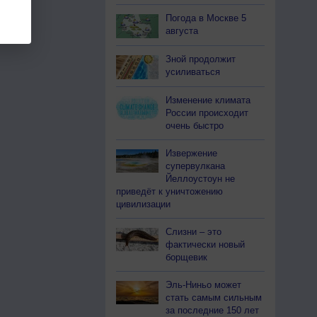
Погода в Москве 5
августа
Зной продолжит
усиливаться
Изменение климата
России происходит
очень быстро
Извержение
супервулкана
Йеллоустоун не
приведёт к уничтожению
цивилизации
Слизни – это
фактически новый
борщевик
Эль-Ниньо может
стать самым сильным
за последние 150 лет