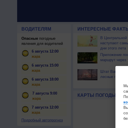
ВОДИТЕЛЯМ
ИНТЕРЕСНЫЕ ФАКТЫ
В Центральной
Опасные
погодные
наступают сам
явления для водителей
дни этого лета
6 августа 12:00
Приложение по
жара
маршрут через 
6 августа 15:00
жара
Штат Вашингтон
лесные пожары
6 августа 18:00
жара
Мы
са
7 августа 9:00
КАРТЫ ПОГОДЫ
По
жара
ко
7 августа 12:00
Вы
жара
с
бе
Подробный автопрогноз