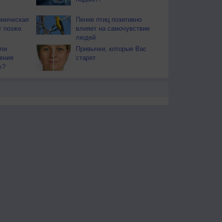
омическая
Пение птиц позитивно
т позже
влияет на самочувствие
людей
ли
Привычки, которые Вас
ения
старят
х?