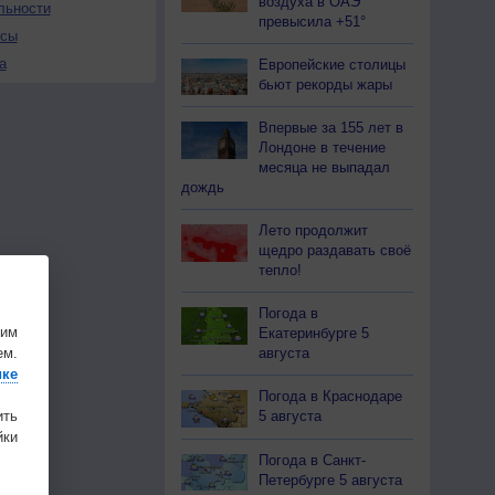
воздуха в ОАЭ
льности
превысила +51°
осы
а
Европейские столицы
бьют рекорды жары
Впервые за 155 лет в
Лондоне в течение
месяца не выпадал
дождь
Лето продолжит
щедро раздавать своё
тепло!
Погода в
шим
Екатеринбурге 5
ем.
августа
ике
Погода в Краснодаре
ить
5 августа
ки
Погода в Санкт-
Петербурге 5 августа