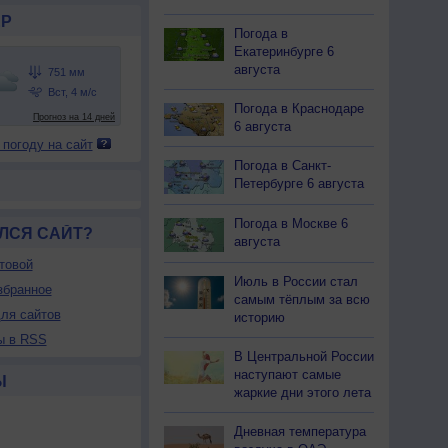
Р
Погода в
Екатеринбурге 6
августа
Погода в Краснодаре
6 августа
 погоду на сайт
Погода в Санкт-
Петербурге 6 августа
Погода в Москве 6
ЛСЯ САЙТ?
августа
товой
Июль в России стал
збранное
самым тёплым за всю
ля сайтов
историю
ы в RSS
В Центральной России
наступают самые
Ы
жаркие дни этого лета
Дневная температура