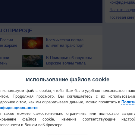
конфиденциа
Частые вопр
Гостевая книг
 О ПРИРОДЕ
 России
Космическая погода
ые жаркие
влияет на транспорт
строит
В Приморье обнаружены
тень
морские волны тепла
 охватили
Использование файлов cookie
 используем файлы cookie, чтобы Вам было удобнее пользоваться на
йтом. Продолжая просмотр, Вы соглашаетесь с их использовани
Температура
Облачность
Осадки
дробнее о том, как мы обрабатываем данные, можно прочитать в
Полит
нфиденциальности
.
 также можете самостоятельно ограничить или полностью запрет
охранение файлов cookie, изменив соответствующие настрой
зопасности в Вашем веб-браузере.