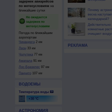
задержек авиарейсов
по метеоусловиям
на
Почему астрон
ближайшие сутки
весна наступае
Не ожидается
календарной?
задержек по
Действительно 
метеоусловиям
комнатные раст
Погода по ближайшим
очищают возду
аэропортам
Чинандега
2 км
РЕКЛАМА
Леон
33 км
Чолутека
77 км
Амапала
91 км
Лос-Бразилес
97 км
Панчито
107 км
ВОДОЕМЫ
Температура воды
+30 °C
АСТРОНОМИЯ