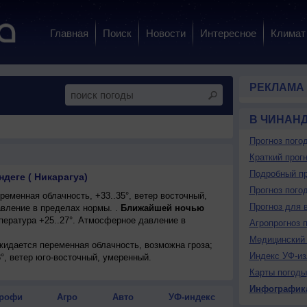
Главная
Поиск
Новости
Интересное
Климат
РЕКЛАМА
В ЧИНАН
Прогноз пого
Краткий прогн
Подробный пр
ндеге ( Никарагуа)
Прогноз пого
еменная облачность, +33..35°, ветер восточный,
Прогноз для 
вление в пределах нормы. .
Ближайшей ночью
пература +25..27°. Атмосферное давление в
Агропрогноз 
Медицинский 
ожидается переменная облачность, возможна гроза;
Индекс УФ-из
8°, ветер юго-восточный, умеренный.
Карты погоды
Инфографик
рофи
Агро
Авто
УФ-индекс