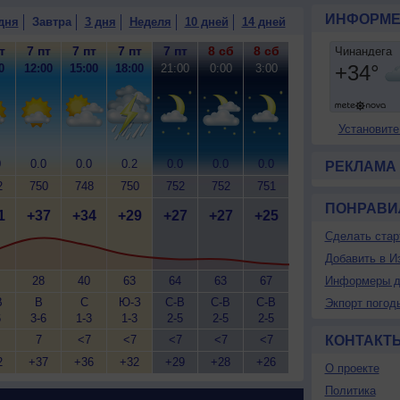
ИНФОРМЕ
дня
Завтра
3 дня
Неделя
10 дней
14 дней
т
7 пт
7 пт
7 пт
7 пт
8 сб
8 сб
0
12:00
15:00
18:00
21:00
0:00
3:00
Установите
0
0.0
0.0
0.2
0.0
0.0
0.0
РЕКЛАМА
2
750
748
750
752
752
751
ПОНРАВИ
1
+37
+34
+29
+27
+27
+25
Сделать стар
Добавить в И
28
40
63
64
63
67
Информеры д
В
В
С
Ю-З
С-В
С-В
С-В
Экпорт погод
6
3-6
1-3
1-3
2-5
2-5
2-5
7
<7
<7
<7
<7
<7
КОНТАКТ
2
+37
+36
+32
+29
+28
+26
О проекте
Политика