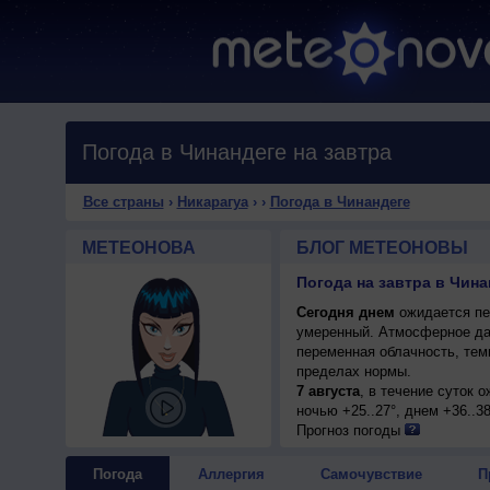
Погода в Чинандеге на завтра
Все страны
›
Никарагуа
›
›
Погода в Чинандеге
МЕТЕОНОВА
БЛОГ МЕТЕОНОВЫ
Погода на завтра в Чина
Сегодня днем
ожидается пер
умеренный. Атмосферное да
переменная облачность, тем
пределах нормы.
7 августа
, в течение суток 
ночью +25..27°, днем +36..3
Прогноз погоды
Погода
Аллергия
Самочувствие
П