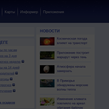
Карты
Информер
Приложения
НОВОСТИ
Космическая погода
ДЕГЕ
влияет на транспорт
ды по часам
Приложение построит
оз на 3 дня
маршрут через тень
огноз неделю
Атмосфера начала
ды на 14 дней
замерзать
водителей
погоды
В Приморье
обнаружены морские
прогноз
волны тепла
лучения
Изменение климата
а осадков
повлияло на ареал
обитания бабочек