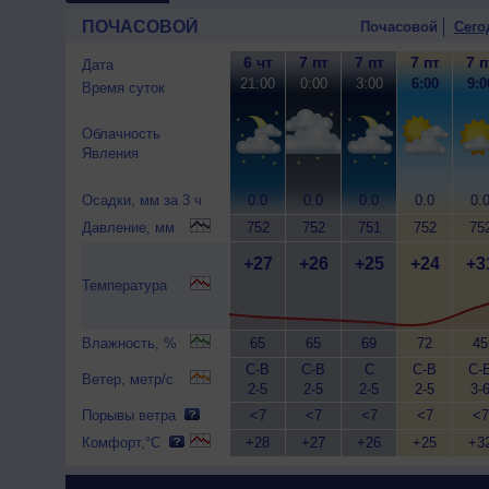
ПОЧАСОВОЙ
Почасовой
Сего
6 чт
7 пт
7 пт
7 пт
7 п
Дата
21:00
0:00
3:00
6:00
9:0
Время суток
Облачность
Явления
Осадки, мм за 3 ч
0.0
0.0
0.0
0.0
0.
Давление, мм
752
752
751
752
75
+27
+26
+25
+24
+3
Температура
Влажность, %
65
65
69
72
45
С-В
С-В
С
С-В
С-
Ветер, метр/с
2-5
2-5
2-5
2-5
3-
Порывы ветра
<7
<7
<7
<7
<7
Комфорт,°C
+28
+27
+26
+25
+3