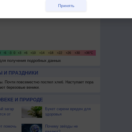
Принять
 для получения подробных данных
 И ПРАЗДНИКИ
ы. Почти повсеместно поспел хлеб. Наступает пора
ают березовые веники.
ВЕКЕ И ПРИРОДЕ
й загар
Букет сирени вреден для
тся от
здоровья
т помочь
Почему звёзды не
падают?