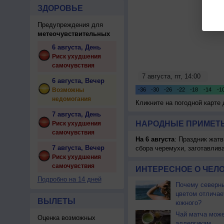
ЗДОРОВЬЕ
Предупреждения для
метеочувствительных
6 августа, День
Риск ухудшения
самочувствия
6 августа, Вечер
Возможны
недомогания
Кликните на погодной карте
7 августа, День
НАРОДНЫЕ ПРИМЕТЫ
Риск ухудшения
самочувствия
На 6 августа
: Праздник жатв
7 августа, Вечер
сбора черемухи, заготавлив
Риск ухудшения
самочувствия
ИНТЕРЕСНОЕ О ЧЕЛО
Подробно на 14 дней
Почему северны
цветом отличае
ВЫЛЕТЫ
южного?
Чай матча може
Оценка возможных
аллергикам