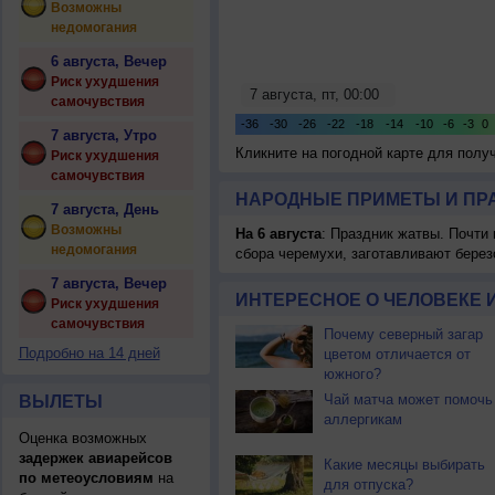
Возможны
недомогания
6 августа, Вечер
Риск ухудшения
самочувствия
7 августа, Утро
Кликните на погодной карте для пол
Риск ухудшения
самочувствия
НАРОДНЫЕ ПРИМЕТЫ И ПР
7 августа, День
Возможны
На 6 августа
: Праздник жатвы. Почти
недомогания
сбора черемухи, заготавливают берез
7 августа, Вечер
ИНТЕРЕСНОЕ О ЧЕЛОВЕКЕ 
Риск ухудшения
самочувствия
Почему северный загар
Подробно на 14 дней
цветом отличается от
южного?
Чай матча может помочь
ВЫЛЕТЫ
аллергикам
Оценка возможных
задержек авиарейсов
Какие месяцы выбирать
по метеоусловиям
на
для отпуска?