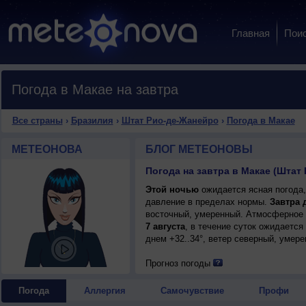
Главная
Пои
Погода в Макае на завтра
Все страны
›
Бразилия
›
Штат Рио-де-Жанейро
›
Погода в Макае
МЕТЕОНОВА
БЛОГ МЕТЕОНОВЫ
Погода на завтра в Макае (Штат
Этой ночью
ожидается ясная погода,
давление в пределах нормы.
Завтра 
восточный, умеренный. Атмосферное 
7 августа
, в течение суток ожидается
днем +32..34°, ветер северный, умере
Прогноз погоды
Погода
Аллергия
Самочувствие
Профи