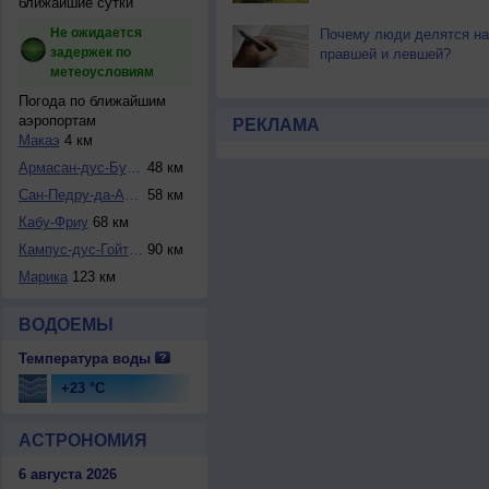
ближайшие сутки
Не ожидается
Почему люди делятся на
задержек по
правшей и левшей?
метеоусловиям
Погода по ближайшим
аэропортам
РЕКЛАМА
Макаэ
4 км
Армасан-дус-Бузиу...
48 км
Сан-Педру-да-Алде...
58 км
Кабу-Фриу
68 км
Кампус-дус-Гойтак...
90 км
Марика
123 км
ВОДОЕМЫ
Температура воды
+23 °C
АСТРОНОМИЯ
6 августа 2026