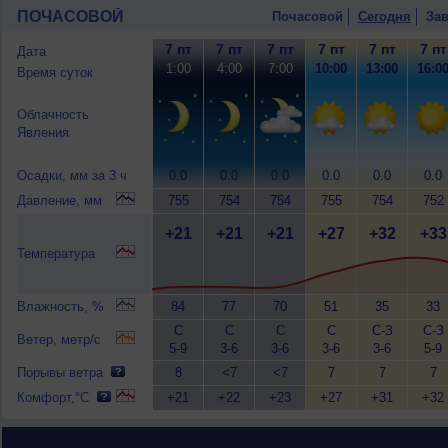
ПОЧАСОВОЙ
Почасовой
Сегодня
Зав
7 пт
7 пт
7 пт
7 пт
7 пт
7 пт
Дата
1:00
4:00
7:00
10:00
13:00
16:0
Время суток
Облачность
Явления
Осадки, мм за 3 ч
0.0
0.0
0.0
0.0
0.0
0.0
Давление, мм
755
754
754
755
754
752
+21
+21
+21
+27
+32
+33
Температура
Влажность, %
84
77
70
51
35
33
С
С
С
С
С-З
С-З
Ветер, метр/с
5-9
3-6
3-6
3-6
3-6
5-9
Порывы ветра
8
<7
<7
7
7
7
Комфорт,°C
+21
+22
+23
+27
+31
+32