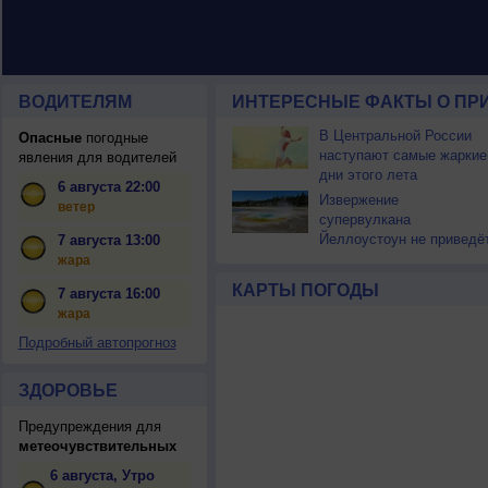
ВОДИТЕЛЯМ
ИНТЕРЕСНЫЕ ФАКТЫ О ПР
В Центральной России
Опасные
погодные
наступают самые жаркие
явления для водителей
дни этого лета
6 августа 22:00
Извержение
ветер
супервулкана
Йеллоустоун не приведё
7 августа 13:00
к уничтожению
жара
цивилизации
КАРТЫ ПОГОДЫ
7 августа 16:00
жара
Подробный автопрогноз
ЗДОРОВЬЕ
Предупреждения для
метеочувствительных
6 августа, Утро