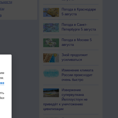
льности
осы
Погода в Краснодаре
5 августа
а
Погода в Санкт-
Петербурге 5 августа
Погода в Москве 5
августа
Зной продолжит
усиливаться
Изменение климата
шим
России происходит
ем.
очень быстро
ике
Извержение
ить
супервулкана
ки
Йеллоустоун не
приведёт к уничтожению
цивилизации