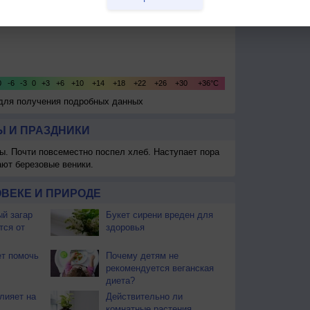
 для получения подробных данных
 И ПРАЗДНИКИ
ы. Почти повсеместно поспел хлеб. Наступает пора
ают березовые веники.
ВЕКЕ И ПРИРОДЕ
й загар
Букет сирени вреден для
тся от
здоровья
т помочь
Почему детям не
рекомендуется веганская
диета?
лияет на
Действительно ли
комнатные растения