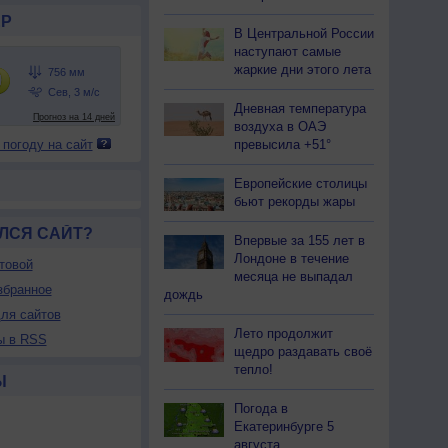
Р
В Центральной России
наступают самые
жаркие дни этого лета
Дневная температура
воздуха в ОАЭ
превысила +51°
 погоду на сайт
Европейские столицы
бьют рекорды жары
ЛСЯ САЙТ?
Впервые за 155 лет в
Лондоне в течение
товой
месяца не выпадал
збранное
дождь
ля сайтов
Лето продолжит
ы в RSS
щедро раздавать своё
тепло!
Ы
Погода в
Екатеринбурге 5
августа