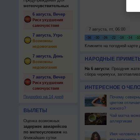
Предупреждения для
метеочувствительных
6 августа, Вечер
Риск ухудшения
самочувствия
7 августа, Утро
Возможны
Кликните на погодной карте
недомогания
7 августа, День
НАРОДНЫЕ ПРИМЕТЫ
Возможны
недомогания
На 6 августа
: Праздник жатв
сбора черемухи, заготавлив
7 августа, Вечер
Риск ухудшения
ИНТЕРЕСНОЕ О ЧЕЛО
самочувствия
Подробно на 14 дней
Почему северны
цветом отличае
южного?
ВЫЛЕТЫ
Чай матча може
Оценка возможных
аллергикам
задержек авиарейсов
по метеоусловиям
на
Имя человека в
ближайшие сутки
его внешность