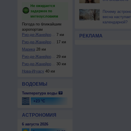
Не ожидается
задержек по
Почему астрон
метеоусловиям
весна наступае
календарной?
Погода по ближайшим
аэропортам
Рио-де-Жанейро / ...
7 км
РЕКЛАМА
Рио-де-Жанейро / ...
17 км
Марика
28 км
Рио-де-Жанейро / ...
29 км
Рио-де-Жанейро / ...
30 км
Нова-Игуасу
40 км
ВОДОЕМЫ
Температура воды
+23 °C
АСТРОНОМИЯ
6 августа 2026