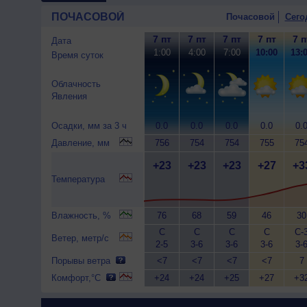
ПОЧАСОВОЙ
Почасовой
Сего
7 пт
7 пт
7 пт
7 пт
7 п
Дата
1:00
4:00
7:00
10:00
13:
Время суток
Облачность
Явления
Осадки, мм за 3 ч
0.0
0.0
0.0
0.0
0.
Давление, мм
756
754
754
755
75
+23
+23
+23
+27
+3
Температура
Влажность, %
76
68
59
46
30
С
С
С
С
С-
Ветер, метр/с
2-5
3-6
3-6
3-6
3-
Порывы ветра
<7
<7
<7
<7
7
Комфорт,°C
+24
+24
+25
+27
+3