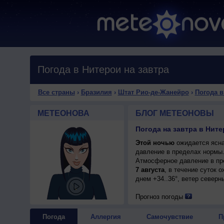
Погода в Нитерои на завтра
Все страны
›
Бразилия
›
Штат Рио-де-Жанейро
›
Погода в
МЕТЕОНОВА
БЛОГ МЕТЕОНОВЫ
Погода на завтра в Нит
Этой ночью
ожидается ясна
давление в пределах нормы
Атмосферное давление в пр
7 августа
, в течение суток 
днем +34..36°, ветер северн
Прогноз погоды
Погода
Аллергия
Самочувствие
П