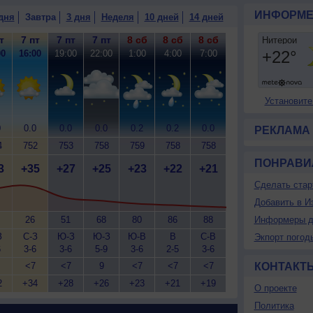
ИНФОРМЕ
дня
Завтра
3 дня
Неделя
10 дней
14 дней
т
7 пт
7 пт
7 пт
8 сб
8 сб
8 сб
00
16:00
19:00
22:00
1:00
4:00
7:00
Установите
0
0.0
0.0
0.0
0.2
0.2
0.0
РЕКЛАМА
4
752
753
758
759
758
758
ПОНРАВИ
3
+35
+27
+25
+23
+22
+21
Сделать стар
Добавить в И
26
51
68
80
86
88
Информеры д
З
С-З
Ю-З
Ю-З
Ю-В
В
С-В
Экпорт погод
6
3-6
3-6
5-9
3-6
2-5
3-6
<7
<7
9
<7
<7
<7
КОНТАКТ
2
+34
+28
+26
+23
+21
+19
О проекте
Политика