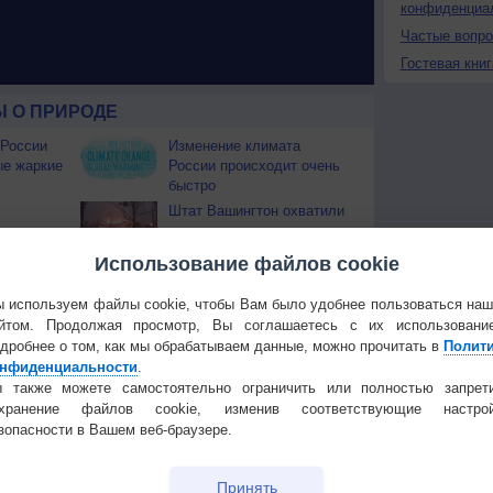
конфиденциа
Частые вопр
Гостевая книг
 О ПРИРОДЕ
 России
Изменение климата
ые жаркие
России происходит очень
быстро
Штат Вашингтон охватили
лесные пожары
 приведёт
Использование файлов cookie
Температура
Облачность
Осадки
 используем файлы cookie, чтобы Вам было удобнее пользоваться на
йтом. Продолжая просмотр, Вы соглашаетесь с их использовани
дробнее о том, как мы обрабатываем данные, можно прочитать в
Полит
нфиденциальности
.
 также можете самостоятельно ограничить или полностью запрет
охранение файлов cookie, изменив соответствующие настрой
зопасности в Вашем веб-браузере.
Принять