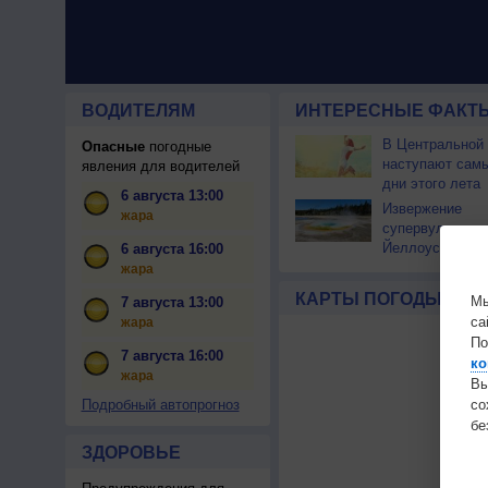
ВОДИТЕЛЯМ
ИНТЕРЕСНЫЕ ФАКТЫ
В Центральной
Опасные
погодные
наступают сам
явления для водителей
дни этого лета
6 августа 13:00
Извержение
жара
супервулкана
Йеллоустоун не
6 августа 16:00
к уничтожению
жара
цивилизации
КАРТЫ ПОГОДЫ
Мы
7 августа 13:00
са
жара
По
7 августа 16:00
ко
жара
Вы
с
Подробный автопрогноз
бе
ЗДОРОВЬЕ