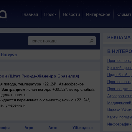
Главная
Поиск
Новости
Интересное
Климат
РЕКЛАМА
В НИТЕР
 Нитерои
Прогноз пого
Краткий прогн
Подробный пр
ерои (Штат Рио-де-Жанейро Бразилия)
Прогноз пого
я погода, температура +22..24°. Атмосферное
Прогноз для 
.
Завтра днем
ясная погода, +30..32°, ветер слабый.
еделах нормы. .
Агропрогноз 
ожидается переменная облачность; ночью +22..24°,
Медицинский 
ый, умеренный.
Индекс УФ-из
Карты погоды
Инфографик
рофи
Агро
Авто
УФ-индекс