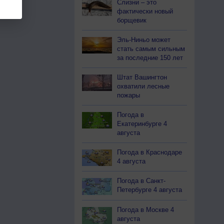
Слизни – это
фактически новый
борщевик
Эль-Ниньо может
стать самым сильным
за последние 150 лет
Штат Вашингтон
охватили лесные
пожары
Погода в
Екатеринбурге 4
августа
Погода в Краснодаре
4 августа
Погода в Санкт-
Петербурге 4 августа
Погода в Москве 4
августа