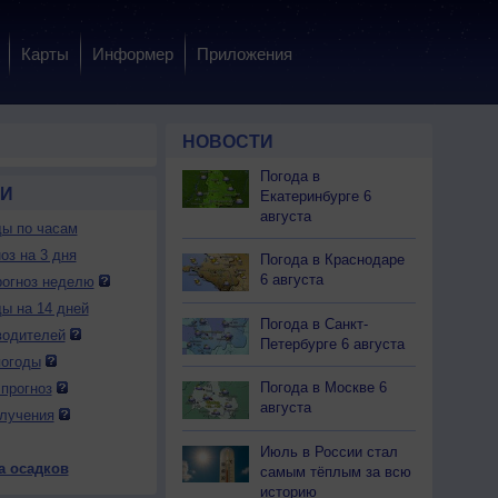
Карты
Информер
Приложения
НОВОСТИ
Погода в
ОИ
Екатеринбурге 6
августа
ды по часам
оз на 3 дня
Погода в Краснодаре
6 августа
огноз неделю
ды на 14 дней
Погода в Санкт-
водителей
Петербурге 6 августа
погоды
Погода в Москве 6
прогноз
августа
лучения
Июль в России стал
а осадков
самым тёплым за всю
историю