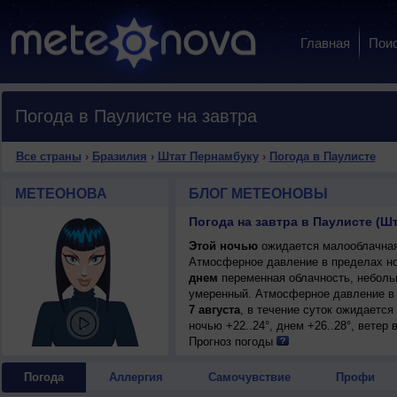
Главная
Пои
Погода в Паулисте на завтра
Все страны
›
Бразилия
›
Штат Пернамбуку
›
Погода в Паулисте
МЕТЕОНОВА
БЛОГ МЕТЕОНОВЫ
Погода на завтра в Паулисте (Ш
Этой ночью
ожидается малооблачная 
Атмосферное давление в пределах но
днем
переменная облачность, небольш
умеренный. Атмосферное давление в 
7 августа
, в течение суток ожидаетс
ночью +22..24°, днем +26..28°, ветер
Прогноз погоды
Погода
Аллергия
Самочувствие
Профи