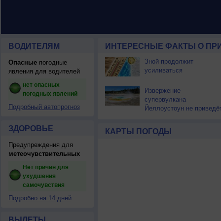
ВОДИТЕЛЯМ
ИНТЕРЕСНЫЕ ФАКТЫ О ПР
Зной продолжит
Опасные
погодные
усиливаться
явления для водителей
нет опасных
Извержение
погодных явлений
супервулкана
Подробный автопрогноз
Йеллоустоун не приведё
к уничтожению
цивилизации
ЗДОРОВЬЕ
КАРТЫ ПОГОДЫ
Предупреждения для
метеочувствительных
Нет причин для
ухудшения
самочувствия
Подробно на 14 дней
ВЫЛЕТЫ