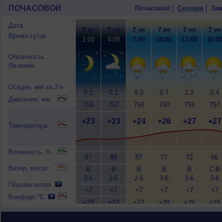
ПОЧАСОВОЙ
Почасовой
Сегодня
Зав
Дата
7 пт
7 пт
7 пт
7 пт
7 пт
7 пт
Время суток
1:00
4:00
7:00
10:00
13:00
16:0
Облачность
Явления
Осадки, мм за 3 ч
0.1
0.1
0.2
0.7
1.2
0.4
Давление, мм
758
757
758
760
758
757
+23
+23
+24
+26
+27
+27
Температура
Влажность, %
87
88
87
77
72
66
Ветер, метр/с
В
В
В
В
В
С-В
3-6
2-5
2-5
3-6
3-6
3-6
Порывы ветра
<7
<7
<7
<7
<7
<7
Комфорт,°C
+23
+22
+23
+28
+29
+29