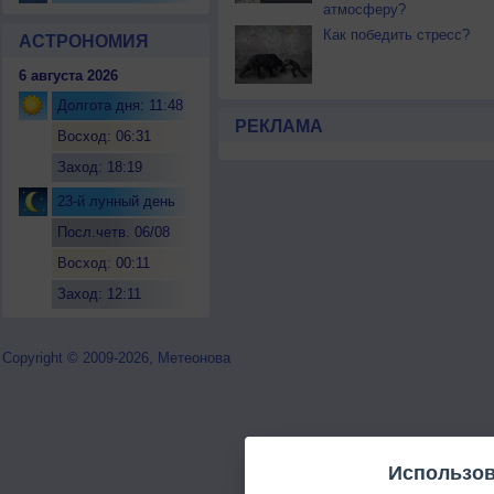
атмосферу?
Как победить стресс?
АСТРОНОМИЯ
6 августа 2026
Долгота дня: 11:48
РЕКЛАМА
Восход: 06:31
Заход: 18:19
23-й лунный день
Посл.четв. 06/08
Восход: 00:11
Заход: 12:11
Copyright © 2009-2026, Метеонова
Использов