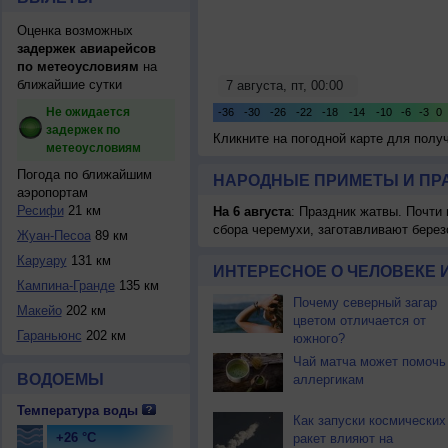
Оценка возможных
задержек авиарейсов
по метеоусловиям
на
ближайшие сутки
Не ожидается
задержек по
Кликните на погодной карте для пол
метеоусловиям
Погода по ближайшим
НАРОДНЫЕ ПРИМЕТЫ И ПР
аэропортам
Ресифи
21 км
На 6 августа
: Праздник жатвы. Почти
сбора черемухи, заготавливают берез
Жуан-Песоа
89 км
Каруару
131 км
ИНТЕРЕСНОЕ О ЧЕЛОВЕКЕ 
Кампина-Гранде
135 км
Почему северный загар
Макейо
202 км
цветом отличается от
Гараньюнс
202 км
южного?
Чай матча может помочь
ВОДОЕМЫ
аллергикам
Температура воды
Как запуски космических
+26 °C
ракет влияют на