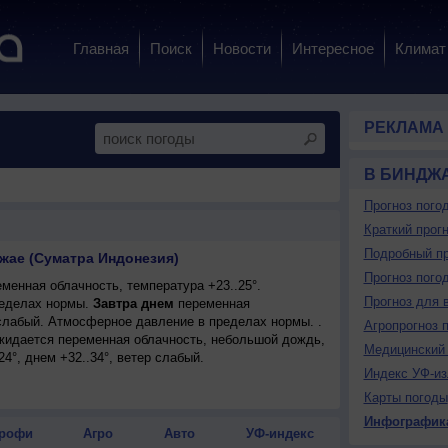
Главная
Поиск
Новости
Интересное
Климат
РЕКЛАМА
В БИНДЖ
Прогноз пого
Краткий прогн
Подробный пр
джае (Суматра Индонезия)
Прогноз пого
менная облачность, температура +23..25°.
Прогноз для 
еделах нормы.
Завтра днем
переменная
 слабый. Атмосферное давление в пределах нормы. .
Агропрогноз 
ожидается переменная облачность, небольшой дождь,
Медицинский 
24°, днем +32..34°, ветер слабый.
Индекс УФ-из
Карты погоды
Инфографик
рофи
Агро
Авто
УФ-индекс