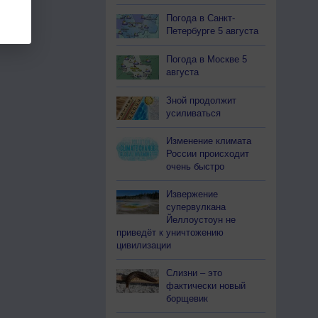
Погода в Санкт-
Петербурге 5 августа
Погода в Москве 5
августа
Зной продолжит
усиливаться
Изменение климата
России происходит
очень быстро
Извержение
супервулкана
Йеллоустоун не
приведёт к уничтожению
цивилизации
Слизни – это
фактически новый
борщевик