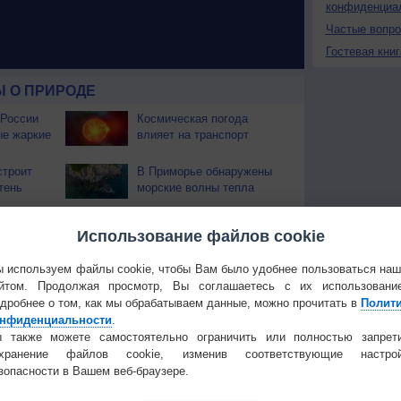
конфиденциа
Частые вопр
Гостевая книг
 О ПРИРОДЕ
 России
Космическая погода
ые жаркие
влияет на транспорт
строит
В Приморье обнаружены
тень
морские волны тепла
 охватили
Использование файлов cookie
 используем файлы cookie, чтобы Вам было удобнее пользоваться на
йтом. Продолжая просмотр, Вы соглашаетесь с их использовани
Температура
Облачность
Осадки
дробнее о том, как мы обрабатываем данные, можно прочитать в
Полит
нфиденциальности
.
 также можете самостоятельно ограничить или полностью запрет
охранение файлов cookie, изменив соответствующие настрой
зопасности в Вашем веб-браузере.