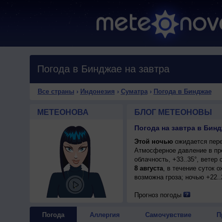
Погода в Бинджае на завтра
Все страны
›
Индонезия
›
Суматра
›
Погода в Бинджае
МЕТЕОНОВА
БЛОГ МЕТЕОНОВЫ
Погода на завтра в Бин
Этой ночью
ожидается пере
Атмосферное давление в пр
облачность, +33..35°, ветер
8 августа
, в течение суток 
возможна гроза; ночью +22..
Прогноз погоды
Погода
Аллергия
Самочувствие
П