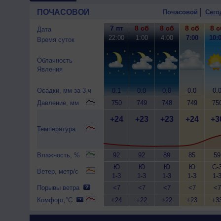
ПОЧАСОВОЙ
Почасовой
Сего
7 пт
8 сб
8 сб
8 сб
8 с
Дата
22:00
1:00
4:00
7:00
10:
Время суток
Облачность
Явления
Осадки, мм за 3 ч
0.1
0.0
0.0
0.0
0.
Давление, мм
750
749
748
749
75
+24
+23
+23
+24
+3
Температура
Влажность, %
92
92
89
85
59
Ю
Ю
Ю
Ю
С-
Ветер, метр/с
1-3
1-3
1-3
1-3
1-
Порывы ветра
<7
<7
<7
<7
<7
Комфорт,°C
+24
+22
+22
+23
+3