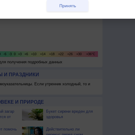
Принять
 для получения подробных данных
 И ПРАЗДНИКИ
моуказательницы. Если утренник холодный, то и
ВЕКЕ И ПРИРОДЕ
й загар
Букет сирени вреден для
тся от
здоровья
т помочь
Действительно ли
перекус перед сном