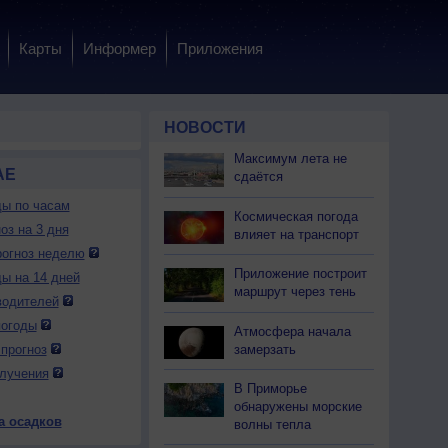
Карты
Информер
Приложения
НОВОСТИ
Максимум лета не
АЕ
сдаётся
ды по часам
Космическая погода
оз на 3 дня
влияет на транспорт
огноз неделю
Приложение построит
ды на 14 дней
маршрут через тень
водителей
погоды
Атмосфера начала
замерзать
прогноз
лучения
В Приморье
обнаружены морские
а осадков
волны тепла