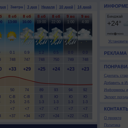
ИНФОРМЕ
дня
Завтра
3 дня
Неделя
10 дней
14 дней
б
8 сб
8 сб
8 сб
8 сб
9 вс
9 вс
00
13:00
16:00
19:00
22:00
1:00
4:00
Установите
0
0.1
0.9
1.2
0.5
0.0
0.0
РЕКЛАМА
0
748
747
748
750
749
748
ПОНРАВИ
0
+33
+29
+25
+24
+23
+23
Сделать стар
Добавить в И
50
74
89
93
94
92
Информеры д
З
С-В
С-В
В
Ю
Ю
Ю
Экпорт погод
3
2-5
2-5
1-3
1-3
1-3
1-3
<7
<7
<7
<7
<7
<7
КОНТАКТ
3
+37
+34
+27
+24
+22
+21
О проекте
Политика