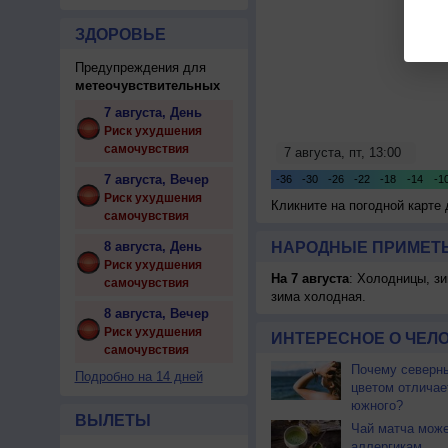
ЗДОРОВЬЕ
Предупреждения для
метеочувствительных
7 августа, День
Риск ухудшения
самочувствия
7 августа, Вечер
Риск ухудшения
Кликните на погодной карте
самочувствия
8 августа, День
НАРОДНЫЕ ПРИМЕТЫ
Риск ухудшения
На 7 августа
: Холодницы, зи
самочувствия
зима холодная.
8 августа, Вечер
Риск ухудшения
ИНТЕРЕСНОЕ О ЧЕЛО
самочувствия
Почему северны
Подробно на 14 дней
цветом отличае
южного?
ВЫЛЕТЫ
Чай матча може
аллергикам