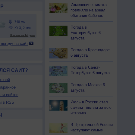
Изменение климата
Р
повлияло на ареал
обитания бабочек
Погода в
Екатеринбурге 6
августа
 погоду на сайт
Погода в Краснодаре
6 августа
Погода в Санкт-
ЛСЯ САЙТ?
Петербурге 6 августа
товой
Погода в Москве 6
збранное
августа
ля сайтов
Июль в России стал
ы в RSS
самым тёплым за всю
историю
Ы
В Центральной России
наступают самые