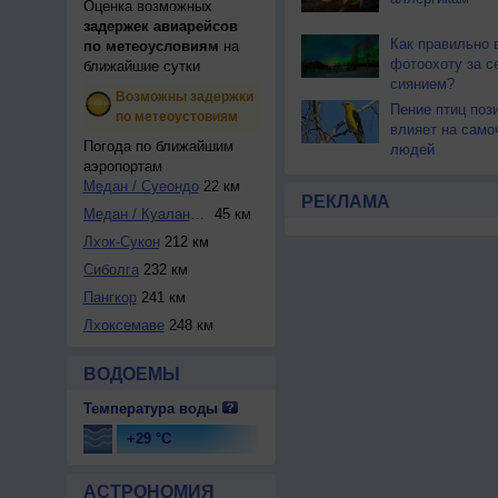
Оценка возможных
задержек авиарейсов
Как правильно 
по метеоусловиям
на
фотоохоту за с
ближайшие сутки
сиянием?
Возможны задержки
Пение птиц поз
по метеоустовиям
влияет на само
Погода по ближайшим
людей
аэропортам
Медан / Суеондо
22 км
РЕКЛАМА
Медан / Куаланаму
45 км
Лхок-Сукон
212 км
Сиболга
232 км
Пангкор
241 км
Лхоксемаве
248 км
ВОДОЕМЫ
Температура воды
+29 °C
АСТРОНОМИЯ