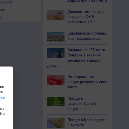
жаркие дни этого лета
льности
осы
Дневная температура
а
воздуха в ОАЭ
превысила +51°
Европейские столицы
бьют рекорды жары
Впервые за 155 лет в
Лондоне в течение
месяца не выпадал
дождь
Лето продолжит
щедро раздавать своё
шим
тепло!
ем.
ике
Погода в
Екатеринбурге 5
ить
августа
ки
Погода в Краснодаре
5 августа