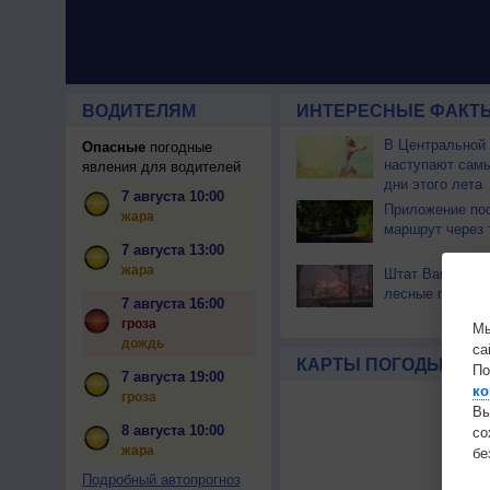
ВОДИТЕЛЯМ
ИНТЕРЕСНЫЕ ФАКТЫ
В Центральной
Опасные
погодные
наступают сам
явления для водителей
дни этого лета
7 августа 10:00
Приложение по
жара
маршрут через 
7 августа 13:00
жара
Штат Вашингтон
лесные пожары
7 августа 16:00
гроза
Мы
дождь
са
КАРТЫ ПОГОДЫ
По
7 августа 19:00
ко
гроза
Вы
8 августа 10:00
с
жара
бе
Подробный автопрогноз