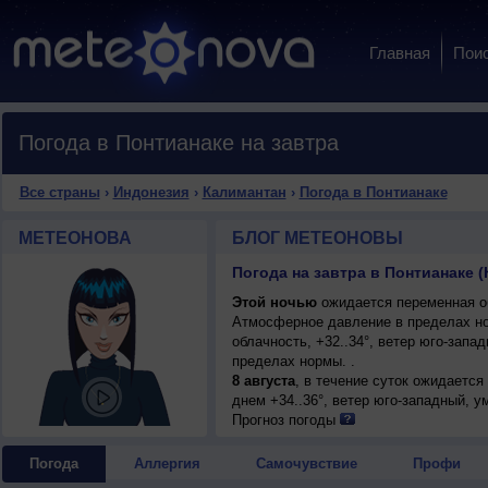
Главная
Пои
Погода в Понтианаке на завтра
Все страны
›
Индонезия
›
Калимантан
›
Погода в Понтианаке
МЕТЕОНОВА
БЛОГ МЕТЕОНОВЫ
Погода на завтра в Понтианаке 
Этой ночью
ожидается переменная об
Атмосферное давление в пределах н
облачность, +32..34°, ветер юго-зап
пределах нормы. .
8 августа
, в течение суток ожидается
днем +34..36°, ветер юго-западный, у
Прогноз погоды
Погода
Аллергия
Самочувствие
Профи