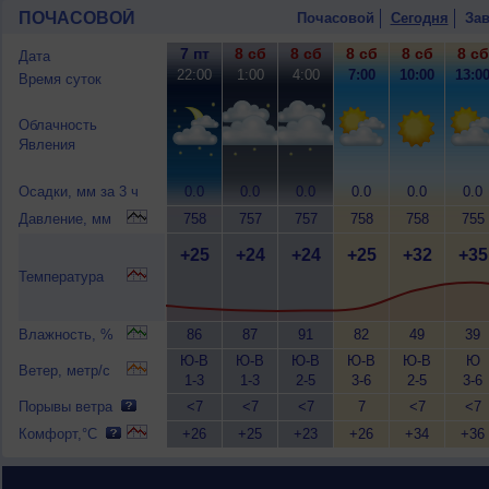
ПОЧАСОВОЙ
Почасовой
Сегодня
Зав
7 пт
8 сб
8 сб
8 сб
8 сб
8 сб
Дата
22:00
1:00
4:00
7:00
10:00
13:0
Время суток
Облачность
Явления
Осадки, мм за 3 ч
0.0
0.0
0.0
0.0
0.0
0.0
Давление, мм
758
757
757
758
758
755
+25
+24
+24
+25
+32
+35
Температура
Влажность, %
86
87
91
82
49
39
Ю-В
Ю-В
Ю-В
Ю-В
Ю-В
Ю
Ветер, метр/с
1-3
1-3
2-5
3-6
2-5
3-6
Порывы ветра
<7
<7
<7
7
<7
<7
Комфорт,°C
+26
+25
+23
+26
+34
+36