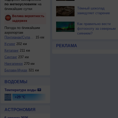
по метеоусловиям
на
Тёмный шоколад
ближайшие сутки
замедляет старение
Велика вероятность
задержек
Как правильно вести
Погода по ближайшим
фотоохоту за северным
аэропортам
сиянием?
Понтианак/Супадио
15 км
Кучинг
202 км
РЕКЛАМА
Кетапанг
211 км
Синтанг
237 км
Нангапинох
270 км
Белави-Муках
321 км
ВОДОЕМЫ
Температура воды
+29 °C
АСТРОНОМИЯ
6 августа 2026