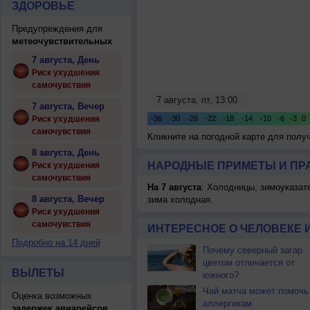
ЗДОРОВЬЕ
Предупреждения для
метеочувствительных
7 августа, День
Риск ухудшения
самочувствия
7 августа, Вечер
Риск ухудшения
самочувствия
Кликните на погодной карте для пол
8 августа, День
НАРОДНЫЕ ПРИМЕТЫ И ПР
Риск ухудшения
самочувствия
На 7 августа
: Холодницы, зимоуказат
8 августа, Вечер
зима холодная.
Риск ухудшения
самочувствия
ИНТЕРЕСНОЕ О ЧЕЛОВЕКЕ 
Подробно на 14 дней
Почему северный загар
цветом отличается от
ВЫЛЕТЫ
южного?
Чай матча может помочь
Оценка возможных
аллергикам
задержек авиарейсов