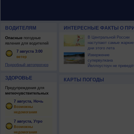
ВОДИТЕЛЯМ
ИНТЕРЕСНЫЕ ФАКТЫ О ПР
В Центральной России
Опасные
погодные
наступают самые жаркие
явления для водителей
дни этого лета
7 августа 3:00
Извержение
ветер
супервулкана
Подробный автопрогноз
Йеллоустоун не приведё
к уничтожению
цивилизации
ЗДОРОВЬЕ
КАРТЫ ПОГОДЫ
Предупреждения для
метеочувствительных
7 августа, Ночь
Возможны
недомогания
7 августа, Утро
Возможны
недомогания