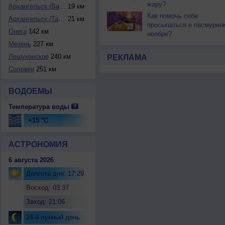
жару?
Архангельск (Вась...
19 км
Как помочь себе
Архангельск (Тала...
21 км
просыпаться в пасмурно
Онега
142 км
ноябре?
Мезень
227 км
Лешуконское
240 км
РЕКЛАМА
Соловки
251 км
ВОДОЕМЫ
Температура воды
+15 °C
АСТРОНОМИЯ
6 августа 2026
Долгота дня: 17:29
Восход: 03:37
Заход: 21:06
24-й лунный день