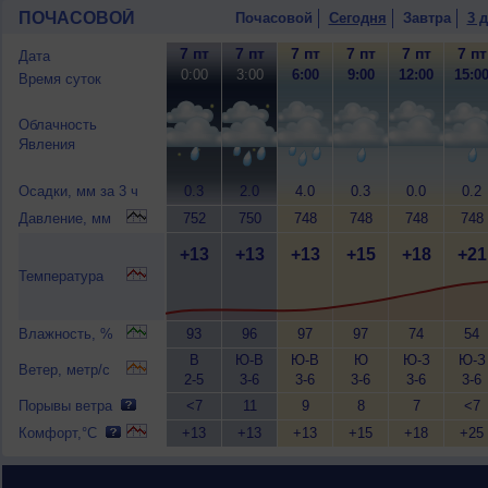
ПОЧАСОВОЙ
Почасовой
Сегодня
Завтра
3 
7 пт
7 пт
7 пт
7 пт
7 пт
7 пт
Дата
0:00
3:00
6:00
9:00
12:00
15:0
Время суток
Облачность
Явления
Осадки, мм за 3 ч
0.3
2.0
4.0
0.3
0.0
0.2
Давление, мм
752
750
748
748
748
748
+13
+13
+13
+15
+18
+21
Температура
Влажность, %
93
96
97
97
74
54
В
Ю-В
Ю-В
Ю
Ю-З
Ю-З
Ветер, метр/с
2-5
3-6
3-6
3-6
3-6
3-6
Порывы ветра
<7
11
9
8
7
<7
Комфорт,°C
+13
+13
+13
+15
+18
+25