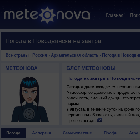
Главная
Пои
Погода в Новодвинске на завтра
Все страны
›
Россия
›
Архангельская область
›
Погода в Новодви
МЕТЕОНОВА
БЛОГ МЕТЕОНОВЫ
Погода на завтра в Новодвинске
Сегодня днем
ожидается переменная о
Атмосферное давление в пределах но
облачность, сильный дождь, температ
нормы.
7 августа
, в течение суток на фоне 
переменная облачность, сильный дождь
западный, умеренный.
Прогноз погоды
Погода
Аллергия
Самочувствие
Профи
Агро