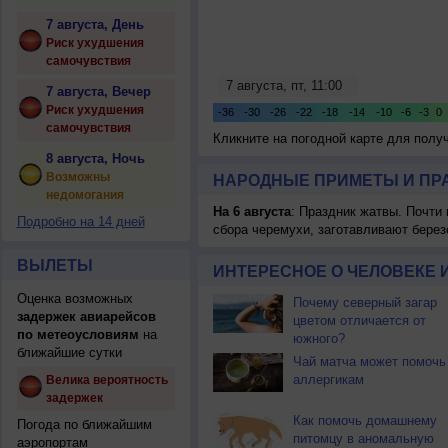
7 августа, День
Риск ухудшения
самочувствия
7 августа, Вечер
Риск ухудшения
самочувствия
Кликните на погодной карте для пол
8 августа, Ночь
Возможны
НАРОДНЫЕ ПРИМЕТЫ И ПР
недомогания
На 6 августа
: Праздник жатвы. Почти
Подробно на 14 дней
сбора черемухи, заготавливают берез
ВЫЛЕТЫ
ИНТЕРЕСНОЕ О ЧЕЛОВЕКЕ 
Оценка возможных
Почему северный загар
задержек авиарейсов
цветом отличается от
по метеоусловиям
на
южного?
ближайшие сутки
Чай матча может помочь
аллергикам
Велика вероятность
задержек
Как помочь домашнему
Погода по ближайшим
питомцу в аномальную
аэропортам