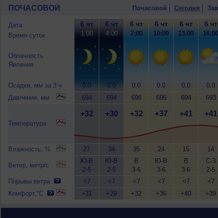
ПОЧАСОВОЙ
Почасовой
Сегодня
Зав
6 чт
6 чт
6 чт
6 чт
6 чт
6 чт
Дата
1:00
4:00
7:00
10:00
13:00
16:0
Время суток
Облачность
Явления
Осадки, мм за 3 ч
0.0
0.0
0.0
0.0
0.0
0.0
Давление, мм
694
694
696
696
694
693
+32
+30
+32
+37
+41
+41
Температура
Влажность, %
27
34
35
24
15
14
Ю-В
Ю-В
В
Ю-В
В
С-З
Ветер, метр/с
2-5
2-5
3-6
3-6
3-6
2-5
Порывы ветра
<7
<7
<7
<7
<7
<7
Комфорт,°C
+31
+29
+32
+36
+40
+39