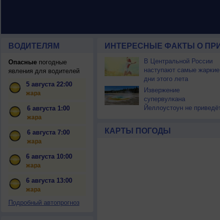
ВОДИТЕЛЯМ
ИНТЕРЕСНЫЕ ФАКТЫ О ПР
В Центральной России
Опасные
погодные
наступают самые жаркие
явления для водителей
дни этого лета
5 августа 22:00
Извержение
жара
супервулкана
Йеллоустоун не приведё
6 августа 1:00
к уничтожению
жара
цивилизации
КАРТЫ ПОГОДЫ
6 августа 7:00
жара
6 августа 10:00
жара
6 августа 13:00
жара
Подробный автопрогноз