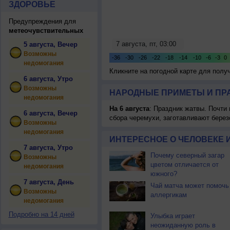
ЗДОРОВЬЕ
Предупреждения для
метеочувствительных
5 августа, Вечер
Возможны
недомогания
Кликните на погодной карте для пол
6 августа, Утро
Возможны
НАРОДНЫЕ ПРИМЕТЫ И ПР
недомогания
На 6 августа
: Праздник жатвы. Почти
6 августа, Вечер
сбора черемухи, заготавливают берез
Возможны
недомогания
ИНТЕРЕСНОЕ О ЧЕЛОВЕКЕ 
7 августа, Утро
Почему северный загар
Возможны
цветом отличается от
недомогания
южного?
7 августа, День
Чай матча может помочь
Возможны
аллергикам
недомогания
Подробно на 14 дней
Улыбка играет
неожиданную роль в