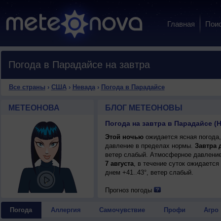
Главная
Пои
Погода в Парадайсе на завтра
Все страны
›
США
›
Невада
›
Погода в Парадайсе
МЕТЕОНОВА
БЛОГ МЕТЕОНОВЫ
Погода на завтра в Парадайсе (
Этой ночью
ожидается ясная погода,
давление в пределах нормы.
Завтра 
ветер слабый. Атмосферное давление
7 августа
, в течение суток ожидается
днем +41..43°, ветер слабый.
Прогноз погоды
Погода
Аллергия
Самочувствие
Профи
Агро