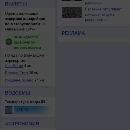
разговоре
ВЫЛЕТЫ
Растение отпугивает
Оценка возможных
комаров не хуже
задержек авиарейсов
репеллентов
по метеоусловиям
на
ближайшие сутки
РЕКЛАМА
Не ожидается
задержек по
метеоусловиям
Погода по ближайшим
аэропортам
Лас-Вегас
4 км
Болдер Сити
28 км
Индиан-Спрингс
74 км
ВОДОЕМЫ
Температура воды
+28 °C
АСТРОНОМИЯ