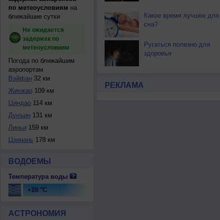
по метеоусловиям
на
Какое время лучшее для
ближайшие сутки
сна?
Не ожидается
задержек по
Ругаться полезно для
метеоусловиям
здоровья
Погода по ближайшим
аэропортам
Вэйфан
32 км
РЕКЛАМА
Жичжао
109 км
Циндао
114 км
Дунъин
131 км
Линьи
159 км
Цзинань
178 км
ВОДОЕМЫ
Температура воды
+28 °C
АСТРОНОМИЯ