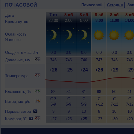
ПОЧАСОВОЙ
Почасовой
Сегодня
Зав
7 пт
8 сб
8 сб
8 сб
8 сб
8 сб
Дата
23:00
2:00
5:00
8:00
11:00
14:0
Время суток
Облачность
Явления
Осадки, мм за 3 ч
0.0
0.0
0.0
0.0
0.0
0.0
Давление, мм
746
746
746
747
746
746
+26
+25
+24
+26
+29
+29
Температура
Влажность, %
82
84
81
68
50
41
С-З
С
С
С
С
С
Ветер, метр/с
5-9
5-9
5-9
7-12
7-12
7-12
Порывы ветра
9
9
10
9
10
10
Комфорт,°C
+27
+26
+25
+27
+30
+29