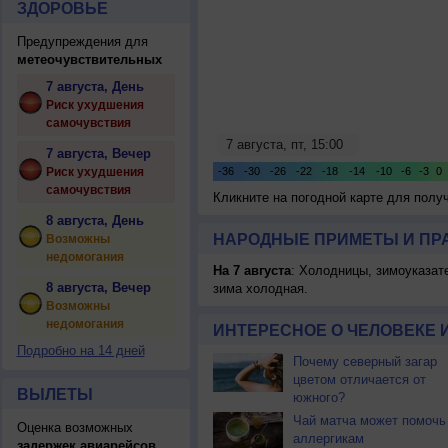
ЗДОРОВЬЕ
Предупреждения для
метеочувствительных
7 августа, День
Риск ухудшения
самочувствия
7 августа, Вечер
Риск ухудшения
самочувствия
Кликните на погодной карте для пол
8 августа, День
НАРОДНЫЕ ПРИМЕТЫ И ПР
Возможны
недомогания
На 7 августа
: Холодницы, зимоуказат
8 августа, Вечер
зима холодная.
Возможны
недомогания
ИНТЕРЕСНОЕ О ЧЕЛОВЕКЕ 
Подробно на 14 дней
Почему северный загар
цветом отличается от
ВЫЛЕТЫ
южного?
Чай матча может помочь
Оценка возможных
аллергикам
задержек авиарейсов