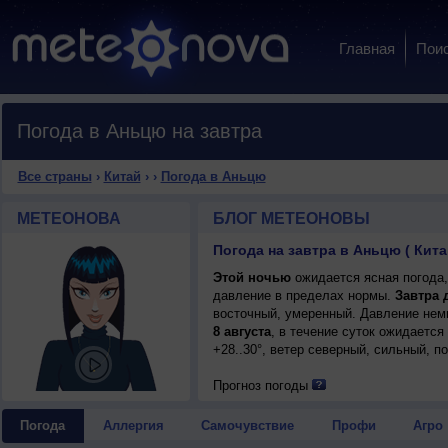
Главная
Пои
Погода в Аньцю на завтра
Все страны
›
Китай
›
›
Погода в Аньцю
МЕТЕОНОВА
БЛОГ МЕТЕОНОВЫ
Погода на завтра в Аньцю ( Кита
Этой ночью
ожидается ясная погода,
давление в пределах нормы.
Завтра 
восточный, умеренный. Давление немн
8 августа
, в течение суток ожидается
+28..30°, ветер северный, сильный, п
Прогноз погоды
Погода
Аллергия
Самочувствие
Профи
Агро