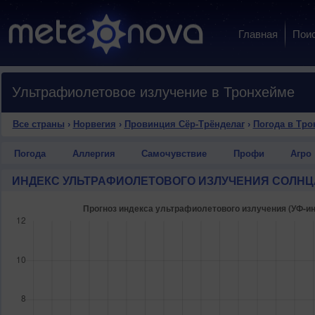
Главная
Пои
Ультрафиолетовое излучение в Тронхейме
Все страны
›
Норвегия
›
Провинция Сёр-Трёнделаг
›
Погода в Тро
Погода
Аллергия
Самочувствие
Профи
Агро
ИНДЕКС УЛЬТРАФИОЛЕТОВОГО ИЗЛУЧЕНИЯ СОЛНЦ