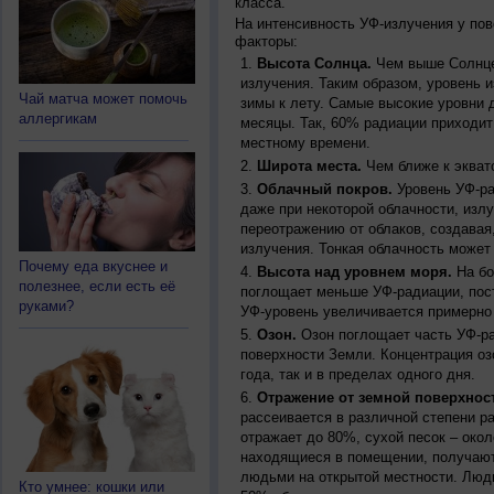
класса.
На интенсивность УФ-излучения у по
факторы:
Высота Солнца.
Чем выше Солнце 
излучения. Таким образом, уровень и
Чай матча может помочь
зимы к лету. Самые высокие уровни 
аллергикам
месяцы. Так, 60% радиации приходит
местному времени.
Широта места.
Чем ближе к экват
Облачный покров.
Уровень УФ-ра
даже при некоторой облачности, изл
переотражению от облаков, создавая
излучения. Тонкая облачность может
Почему еда вкуснее и
Высота над уровнем моря.
На бо
полезнее, если есть её
поглощает меньше УФ-радиации, пос
руками?
УФ-уровень увеличивается примерно
Озон.
Озон поглощает часть УФ-ра
поверхности Земли. Концентрация оз
года, так и в пределах одного дня.
Отражение от земной поверхнос
рассеивается в различной степени р
отражает до 80%, сухой песок – окол
находящиеся в помещении, получают
людьми на открытой местности. Люд
Кто умнее: кошки или