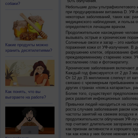
50% облучения.
собаки?
Небольшие дозы ультрафиолетового и
при продуцировании витамина D. УФ-
некоторых заболеваний, таких как: рах
медицинского наблюдения, и польза о
определяется лечащим врачом.
Продолжительное нахождение челове
вызывать острые и хронические пораж
Солнечные ожоги и загар – это наибо
Какие продукты можно
поражения кожи от УФ-излучения. В д
хранить десятилетиями?
разрушению клеток, образованию фиб
преждевременному старению кожи. УФ
воспалению глаз и фотокератиту.
Хронические заболевания включают дв
Каждый год фиксируется от 2 до 3 ми
От 12 до 15 миллионов слепнут от ка
связано с чрезмерным пребыванием на
других странах «пояса катаракты», ра
Как понять, что вы
Более того, существуют предположен
выгораете на работе?
риск развития инфекционных заболева
Привычки людей находиться на солнц
роста случаев заболевания раком кож
частоты занятий на свежем воздухе и
продолжительности облучения УФ-луч
пор считают длительное загорание но
как признак активности и хорошего зд
так как кожа у них более нежная и чу