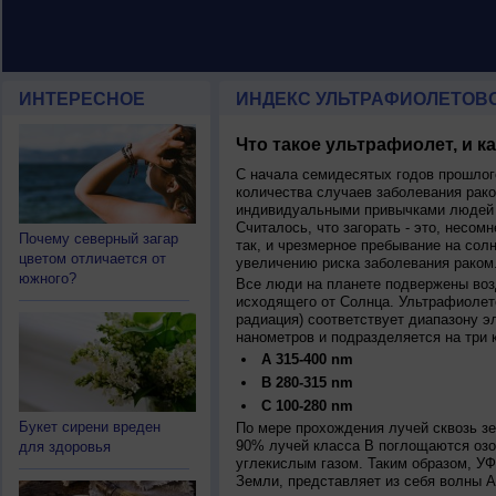
ИНТЕРЕСНОЕ
ИНДЕКС УЛЬТРАФИОЛЕТОВ
Что такое ультрафиолет, и к
С начала семидесятых годов прошлог
количества случаев заболевания рако
индивидуальными привычками людей 
Считалось, что загорать - это, несомн
Почему северный загар
так, и чрезмерное пребывание на сол
цветом отличается от
увеличению риска заболевания раком
южного?
Все люди на планете подвержены воз
исходящего от Солнца. Ультрафиолет
радиация) соответствует диапазону э
нанометров и подразделяется на три 
A 315-400 nm
B 280-315 nm
C 100-280 nm
Букет сирени вреден
По мере прохождения лучей сквозь з
90% лучей класса B поглощаются озо
для здоровья
углекислым газом. Таким образом, У
Земли, представляет из себя волны А