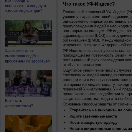
Как победить
Что такое УФ-Индекс?
сонливость и хандру в
зимние хмурые дни?
Глобальный солнечный УФ-Индекс (УФИ
уровня ультрафиолетовой радиации, 
одновременно индикатор потенциальн
предупреждения людей о необходимос
под открытым солнцем. УФ-индекс ра
здравоохранения (ВОЗ) в сотрудниче
организацией (ВМО), Международной
излучения, а также с Федеральной с
Зависимость от
УФ-Индекс описывает уровень солнеч
приходящей на поверхность Земли. Ч
смартфона ведёт к
потенциальный риск повреждения кожи
проблемам со здоровьем
чтобы это произошло.
Ощутимое увеличение числа случаев 
светлокожих людей очевидно связано
солнцем или с использованием соляр
что привычки людей подолгу находить
поражений УФ-излучением. УФИ пред
продолжительного воздействия ультр
защитные средства, когда это необхо
Как стать
Основные способы защиты от солнеч
долгожителем?
Старайтесь не выходить на солн
Ищите затененные места
Носите закрытую одежду
Носите широкополые шляпы, за