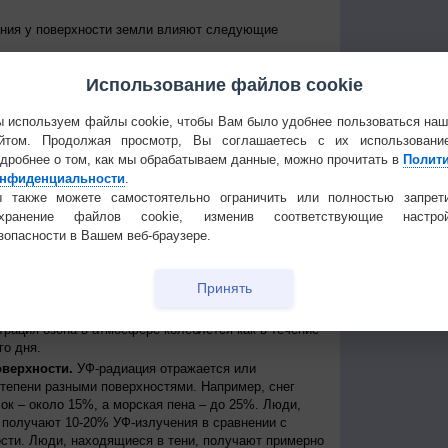
ения у поверхности земли влияют следующие
е Солнце над горизонтом, тем сильнее уровень УФ-
Использование файлов cookie
уровень излучения колеблется от дня к ночи и от
е уровни достигаются около полудня в летние
 приходит примерно между 11 и 15 часами дня по
 используем файлы cookie, чтобы Вам было удобнее пользоваться на
йтом. Продолжая просмотр, Вы соглашаетесь с их использовани
 к экватору, тем выше уровень УФ-радиации
дробнее о том, как мы обрабатываем данные, можно прочитать в
Полит
нфиденциальности
.
нь УФ-радиации выше при безоблачном небе, но
ости, излучение может быть сильным, благодаря
 также можете самостоятельно ограничить или полностью запрет
создавая, таким образом, рассеянные источники
охранение файлов cookie, изменив соответствующие настрой
сть может пропускать до 90% УФ-лучей.
зопасности в Вашем веб-браузере.
ря.
На больших высотах атмосфера тоньше и
ации, поступающей от Солнца. Каждые 1000 метров
Принять
примерно на 10%.
ть УФ-радиации, которая иначе могла бы достичь
трация озона в атмосфере колеблется как в течение
го дня.
оверхности.
УФ-радиация отражается или
степени разными поверхностями. Например, снег
ок – около 15%, а морская пена – до 25%. Люди,
получают 10-20% УФ-излучения в сравнении с
сти. Люди, находящиеся в тени, получают примерно