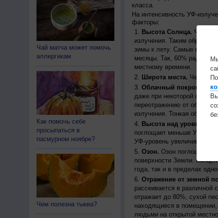
класса.
На интенсивность УФ-излуч
факторы:
Высота Солнца.
Чем выш
излучения. Таким образом, 
Чай матча может помочь
зимы к лету. Самые высоки
аллергикам
месяцы. Так, 60% радиации
Мы
местному времени.
са
Широта места.
Чем ближе
По
ко
Облачный покров.
Урове
даже при некоторой облачн
Вы
переотражению от облаков, 
с
излучения. Тонкая облачно
бе
Как помочь себе
Высота над уровнем мо
просыпаться в
поглощает меньше УФ-ради
пасмурном ноябре?
УФ-уровень увеличивается 
Озон.
Озон поглощает час
поверхности Земли. Концен
года, так и в пределах одно
Отражение от земной п
рассеивается в различной 
отражает до 80%, сухой пес
Чем полезна тыква?
находящиеся в помещении, 
людьми на открытой местно