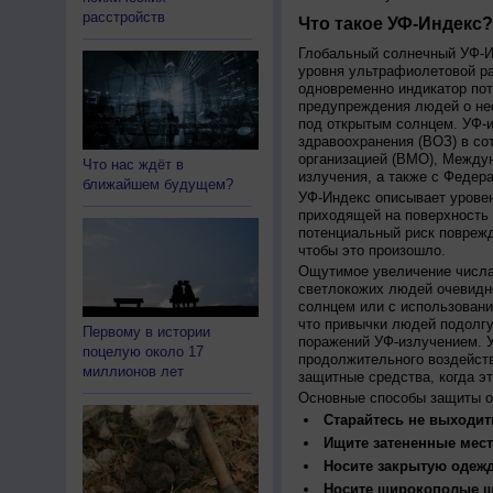
расстройств
Что такое УФ-Индекс?
Глобальный солнечный УФ-Ин
уровня ультрафиолетовой ра
одновременно индикатор пот
предупреждения людей о нео
под открытым солнцем. УФ-и
здравоохранения (ВОЗ) в со
организацией (ВМО), Между
Что нас ждёт в
излучения, а также с Федер
ближайшем будущем?
УФ-Индекс описывает урове
приходящей на поверхность
потенциальный риск поврежд
чтобы это произошло.
Ощутимое увеличение числа
светлокожих людей очевидн
солнцем или с использовани
что привычки людей подолгу
Первому в истории
поражений УФ-излучением. 
поцелую около 17
продолжительного воздейст
миллионов лет
защитные средства, когда э
Основные способы защиты о
Старайтесь не выходить
Ищите затененные мест
Носите закрытую одеж
Носите широкополые шл