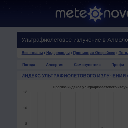
Ультрафиолетовое излучение в Алмело
Все страны
›
Нидерланды
›
Провинция Оверэйсел
›
Пого
Погода
Аллергия
Самочувствие
Профи
ИНДЕКС УЛЬТРАФИОЛЕТОВОГО ИЗЛУЧЕНИЯ