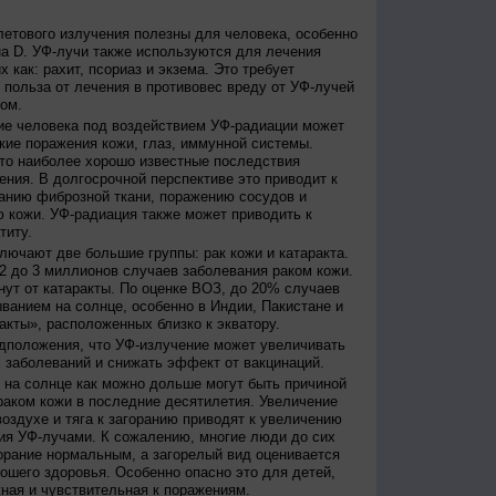
етового излучения полезны для человека, особенно
а D. УФ-лучи также используются для лечения
 как: рахит, псориаз и экзема. Это требует
 польза от лечения в противовес вреду от УФ-лучей
ом.
е человека под воздействием УФ-радиации может
кие поражения кожи, глаз, иммунной системы.
это наиболее хорошо известные последствия
ения. В долгосрочной перспективе это приводит к
анию фиброзной ткани, поражению сосудов и
 кожи. УФ-радиация также может приводить к
титу.
лючают две большие группы: рак кожи и катаракта.
2 до 3 миллионов случаев заболевания раком кожи.
нут от катаракты. По оценке ВОЗ, до 20% случаев
ванием на солнце, особенно в Индии, Пакистане и
акты», расположенных близко к экватору.
дположения, что УФ-излучение может увеличивать
 заболеваний и снижать эффект от вакцинаций.
на солнце как можно дольше могут быть причиной
раком кожи в последние десятилетия. Увеличение
оздухе и тяга к загоранию приводят к увеличению
ия УФ-лучами. К сожалению, многие люди до сих
орание нормальным, а загорелый вид оценивается
рошего здоровья. Особенно опасно это для детей,
жная и чувствительная к поражениям.