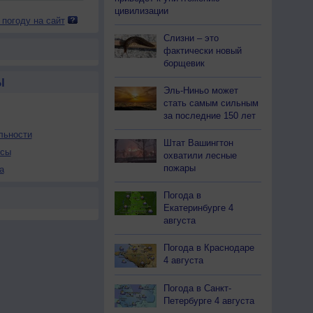
цивилизации
 погоду на сайт
Слизни – это
фактически новый
борщевик
Ы
Эль-Ниньо может
стать самым сильным
за последние 150 лет
льности
Штат Вашингтон
осы
охватили лесные
пожары
а
Погода в
Екатеринбурге 4
августа
Погода в Краснодаре
4 августа
Погода в Санкт-
Петербурге 4 августа