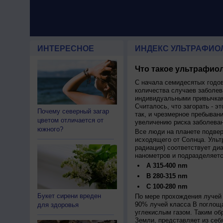
ИНТЕРЕСНОЕ
ИНДЕКС УЛЬТРАФИО
Что такое ультрафиол
С начала семидесятых годов
количества случаев заболев
индивидуальными привычкам
Считалось, что загорать - эт
Почему северный загар
так, и чрезмерное пребыван
цветом отличается от
увеличению риска заболеван
южного?
Все люди на планете подве
исходящего от Солнца. Ульт
радиация) соответствует ди
нанометров и подразделяетс
A 315-400 nm
B 280-315 nm
C 100-280 nm
Букет сирени вреден
По мере прохождения лучей 
90% лучей класса B поглощ
для здоровья
углекислым газом. Таким об
Земли, представляет из себ