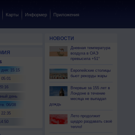
Карты
Информер
Приложения
НОВОСТИ
Дневная температура
МИЯ
воздуха в ОАЭ
превысила +51°
6
 дня: 15:15
Европейские столицы
бьют рекорды жары
 05:01
20:16
Впервые за 155 лет в
Лондоне в течение
нный день
месяца не выпадал
дождь
тв. 06/08
 22:35
Лето продолжит
щедро раздавать своё
14:50
тепло!