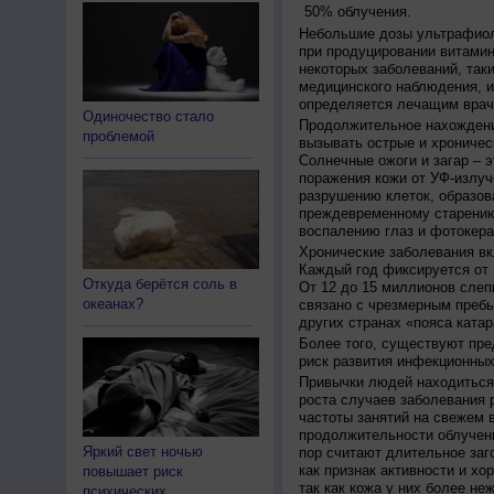
50% облучения.
Небольшие дозы ультрафиол
при продуцировании витамин
некоторых заболеваний, таких
медицинского наблюдения, и
определяется лечащим врач
Одиночество стало
Продолжительное нахождени
проблемой
вызывать острые и хроничес
Солнечные ожоги и загар – 
поражения кожи от УФ-излуч
разрушению клеток, образов
преждевременному старению
воспалению глаз и фотокера
Хронические заболевания вк
Каждый год фиксируется от 
Откуда берётся соль в
От 12 до 15 миллионов слеп
океанах?
связано с чрезмерным пребы
других странах «пояса катар
Более того, существуют пре
риск развития инфекционных
Привычки людей находиться 
роста случаев заболевания 
частоты занятий на свежем в
продолжительности облучен
Яркий свет ночью
пор считают длительное заг
как признак активности и хо
повышает риск
так как кожа у них более не
психических