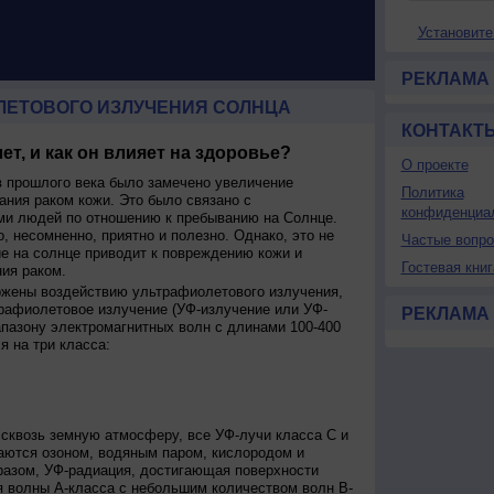
Установите
РЕКЛАМА
ЛЕТОВОГО ИЗЛУЧЕНИЯ СОЛНЦА
КОНТАКТ
ет, и как он влияет на здоровье?
О проекте
 прошлого века было замечено увеличение
Политика
ания раком кожи. Это было связано с
конфиденциа
и людей по отношению к пребыванию на Солнце.
о, несомненно, приятно и полезно. Однако, это не
Частые вопр
ие на солнце приводит к повреждению кожи и
Гостевая книг
ия раком.
ржены воздействию ультрафиолетового излучения,
рафиолетовое излучение (УФ-излучение или УФ-
РЕКЛАМА
апазону электромагнитных волн с длинами 100-400
я на три класса:
сквозь земную атмосферу, все УФ-лучи класса C и
аются озоном, водяным паром, кислородом и
разом, УФ-радиация, достигающая поверхности
я волны А-класса с небольшим количеством волн В-