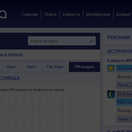
Главная
Поиск
Новости
Интересное
Климат
РЕКЛАМА
АСТРОНО
да в Алмело
6 августа 202
Агро
Авто
Г/м бури
УФ-индекс
Долгота
Восход:
 СОЛНЦА
Заход: 
23-й лу
Посл.че
Восход:
Заход: 