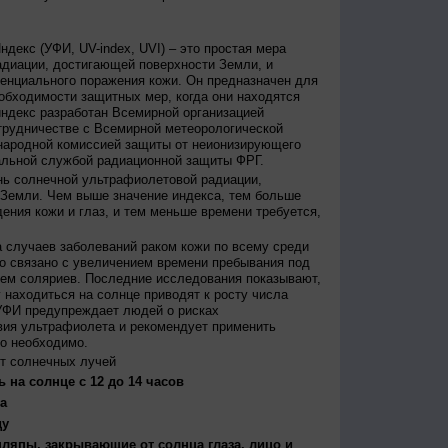
декс (УФИ, UV-index, UVI) – это простая мера
диации, достигающей поверхности Земли, и
енциального поражения кожи. Он предназначен для
бходимости защитных мер, когда они находятся
ндекс разработан Всемирной организацией
трудничестве с Всемирной метеорологической
народной комиссией защиты от неионизирующего
альной службой радиационной защиты ФРГ.
нь солнечной ультрафиолетовой радиации,
 Земли. Чем выше значение индекса, тем больше
ения кожи и глаз, и тем меньше времени требуется,
 случаев заболеваний раком кожи по всему среди
о связано с увеличением времени пребывания под
ем соляриев. Последние исследования показывают,
 находиться на солнце приводят к росту числа
УФИ предупреждает людей о рисках
вия ультрафиолета и рекомендует применить
то необходимо.
т солнечных лучей
 на солнце с 12 до 14 часов
а
ду
япы, закрывающие от солнца глаза, лицо и