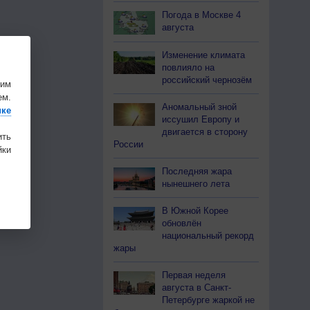
Погода в Москве 4
августа
Изменение климата
повлияло на
российский чернозём
шим
ем.
Аномальный зной
ике
иссушил Европу и
двигается в сторону
ить
России
ки
Последняя жара
нынешнего лета
В Южной Корее
обновлён
национальный рекорд
жары
Первая неделя
августа в Санкт-
Петербурге жаркой не