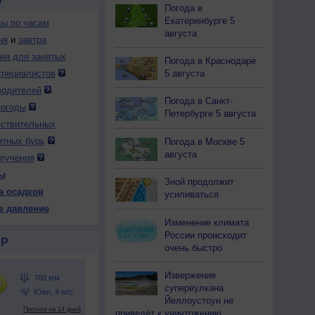
О
Погода в
Екатеринбурге 5
ды по часам
августа
ня
и
завтра
дня для занятых
Погода в Краснодаре
5 августа
специалистов
водителей
Погода в Санкт-
погоды
Петербурге 5 августа
вствительных
итных бурь
Погода в Москве 5
августа
лучения
ы
Зной продолжит
а осадков
усиливаться
е давление
Изменение климата
России происходит
Р
очень быстро
Извержение
супервулкана
Йеллоустоун не
приведёт к уничтожению