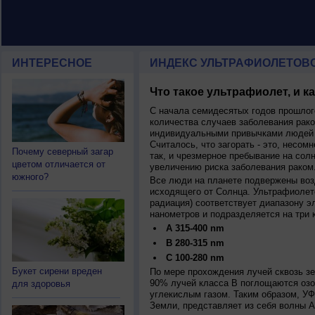
ИНТЕРЕСНОЕ
ИНДЕКС УЛЬТРАФИОЛЕТОВ
Что такое ультрафиолет, и к
С начала семидесятых годов прошлог
количества случаев заболевания рако
индивидуальными привычками людей 
Считалось, что загорать - это, несомн
Почему северный загар
так, и чрезмерное пребывание на сол
цветом отличается от
увеличению риска заболевания раком
южного?
Все люди на планете подвержены воз
исходящего от Солнца. Ультрафиолет
радиация) соответствует диапазону э
нанометров и подразделяется на три 
A 315-400 nm
B 280-315 nm
C 100-280 nm
Букет сирени вреден
По мере прохождения лучей сквозь з
90% лучей класса B поглощаются озо
для здоровья
углекислым газом. Таким образом, У
Земли, представляет из себя волны А