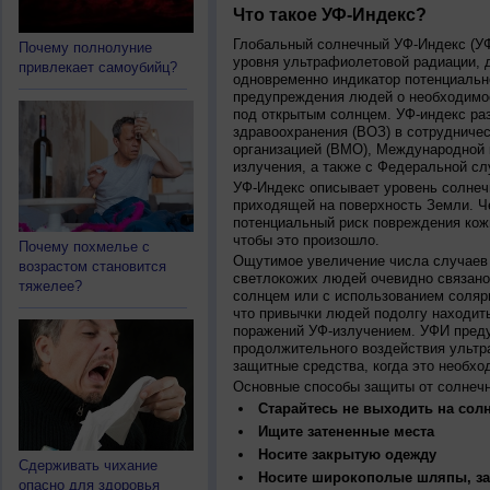
Что такое УФ-Индекс?
Глобальный солнечный УФ-Индекс (УФИ
Почему полнолуние
уровня ультрафиолетовой радиации, 
привлекает самоубийц?
одновременно индикатор потенциальн
предупреждения людей о необходимос
под открытым солнцем. УФ-индекс ра
здравоохранения (ВОЗ) в сотрудниче
организацией (ВМО), Международной
излучения, а также с Федеральной с
УФ-Индекс описывает уровень солнеч
приходящей на поверхность Земли. Ч
потенциальный риск повреждения кожи
чтобы это произошло.
Почему похмелье с
Ощутимое увеличение числа случаев 
возрастом становится
светлокожих людей очевидно связано
тяжелее?
солнцем или с использованием соляр
что привычки людей подолгу находить
поражений УФ-излучением. УФИ пред
продолжительного воздействия ультр
защитные средства, когда это необхо
Основные способы защиты от солнеч
Старайтесь не выходить на солн
Ищите затененные места
Носите закрытую одежду
Сдерживать чихание
Носите широкополые шляпы, за
опасно для здоровья