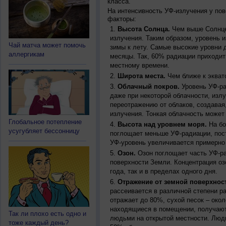
класса.
На интенсивность УФ-излучения у по
факторы:
Высота Солнца.
Чем выше Солнце 
излучения. Таким образом, уровень и
Чай матча может помочь
зимы к лету. Самые высокие уровни 
аллергикам
месяцы. Так, 60% радиации приходит
местному времени.
Широта места.
Чем ближе к экват
Облачный покров.
Уровень УФ-ра
даже при некоторой облачности, изл
переотражению от облаков, создавая
излучения. Тонкая облачность может
Глобальное потепление
Высота над уровнем моря.
На бо
усугубляет бессонницу
поглощает меньше УФ-радиации, пос
УФ-уровень увеличивается примерно
Озон.
Озон поглощает часть УФ-ра
поверхности Земли. Концентрация оз
года, так и в пределах одного дня.
Отражение от земной поверхнос
рассеивается в различной степени р
отражает до 80%, сухой песок – окол
находящиеся в помещении, получают
Так ли плохо есть одно и
людьми на открытой местности. Люд
тоже каждый день?