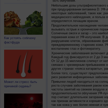
50% облучения.
Небольшие дозы ультрафиолетового и
при продуцировании витамина D. УФ-
некоторых заболеваний, таких как: рах
медицинского наблюдения, и польза о
определяется лечащим врачом.
Продолжительное нахождение челове
вызывать острые и хронические пораж
Солнечные ожоги и загар – это наибо
поражения кожи от УФ-излучения. В д
Как устоять соблазну
разрушению клеток, образованию фиб
фастфуда
преждевременному старению кожи. УФ
воспалению глаз и фотокератиту.
Хронические заболевания включают дв
Каждый год фиксируется от 2 до 3 ми
От 12 до 15 миллионов слепнут от ка
связано с чрезмерным пребыванием на
других странах «пояса катаракты», ра
Более того, существуют предположен
риск развития инфекционных заболева
Привычки людей находиться на солнц
Может ли стресс быть
роста случаев заболевания раком кож
причиной седины?
частоты занятий на свежем воздухе и
продолжительности облучения УФ-луч
пор считают длительное загорание но
как признак активности и хорошего зд
так как кожа у них более нежная и чу