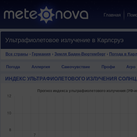
Главная
Пои
Ультрафиолетовое излучение в Карлсруэ
Все страны
›
Германия
›
Земля Баден-Вюртемберг
›
Погода в Кар
Погода
Аллергия
Самочувствие
Профи
Агро
ИНДЕКС УЛЬТРАФИОЛЕТОВОГО ИЗЛУЧЕНИЯ СОЛНЦ