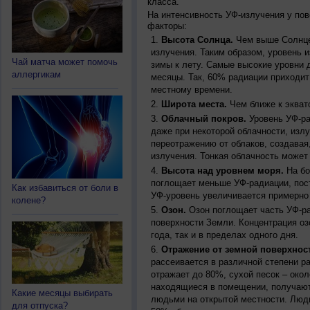
класса.
На интенсивность УФ-излучения у по
факторы:
Высота Солнца.
Чем выше Солнце 
излучения. Таким образом, уровень и
Чай матча может помочь
зимы к лету. Самые высокие уровни 
аллергикам
месяцы. Так, 60% радиации приходит
местному времени.
Широта места.
Чем ближе к экват
Облачный покров.
Уровень УФ-ра
даже при некоторой облачности, изл
переотражению от облаков, создавая
излучения. Тонкая облачность может
Высота над уровнем моря.
На бо
поглощает меньше УФ-радиации, пос
Как избавиться от боли в
УФ-уровень увеличивается примерно
колене?
Озон.
Озон поглощает часть УФ-ра
поверхности Земли. Концентрация оз
года, так и в пределах одного дня.
Отражение от земной поверхнос
рассеивается в различной степени р
отражает до 80%, сухой песок – окол
находящиеся в помещении, получают
Какие месяцы выбирать
людьми на открытой местности. Люд
для отпуска?