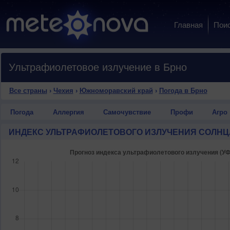
Главная
Пои
Ультрафиолетовое излучение в Брно
Все страны
›
Чехия
›
Южноморавский край
›
Погода в Брно
Погода
Аллергия
Самочувствие
Профи
Агро
ИНДЕКС УЛЬТРАФИОЛЕТОВОГО ИЗЛУЧЕНИЯ СОЛНЦ