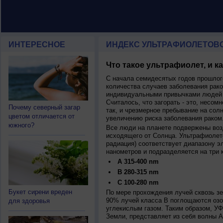
ИНТЕРЕСНОЕ
ИНДЕКС УЛЬТРАФИОЛЕТОВ
Что такое ультрафиолет, и к
С начала семидесятых годов прошлог
количества случаев заболевания рако
индивидуальными привычками людей 
Считалось, что загорать - это, несомн
Почему северный загар
так, и чрезмерное пребывание на сол
цветом отличается от
увеличению риска заболевания раком
южного?
Все люди на планете подвержены воз
исходящего от Солнца. Ультрафиолет
радиация) соответствует диапазону э
нанометров и подразделяется на три 
A 315-400 nm
B 280-315 nm
C 100-280 nm
Букет сирени вреден
По мере прохождения лучей сквозь з
90% лучей класса B поглощаются озо
для здоровья
углекислым газом. Таким образом, У
Земли, представляет из себя волны А