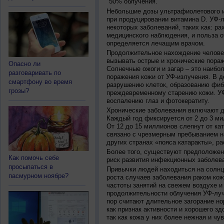
50% облучения.
Небольшие дозы ультрафиолетового и
при продуцировании витамина D. УФ-
некоторых заболеваний, таких как: рах
медицинского наблюдения, и польза о
определяется лечащим врачом.
Продолжительное нахождение челове
вызывать острые и хронические пораж
Опасно ли
Солнечные ожоги и загар – это наибо
разговаривать по
поражения кожи от УФ-излучения. В д
смартфону во время
разрушению клеток, образованию фиб
грозы?
преждевременному старению кожи. УФ
воспалению глаз и фотокератиту.
Хронические заболевания включают дв
Каждый год фиксируется от 2 до 3 ми
От 12 до 15 миллионов слепнут от ка
связано с чрезмерным пребыванием на
других странах «пояса катаракты», ра
Более того, существуют предположен
Как помочь себе
риск развития инфекционных заболева
просыпаться в
Привычки людей находиться на солнц
пасмурном ноябре?
роста случаев заболевания раком кож
частоты занятий на свежем воздухе и
продолжительности облучения УФ-луч
пор считают длительное загорание но
как признак активности и хорошего зд
так как кожа у них более нежная и чу