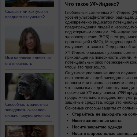
Что такое УФ-Индекс?
Спасают ли кактусы от
Глобальный солнечный УФ-Индекс (УФИ
вредного излучения?
уровня ультрафиолетовой радиации, 
одновременно индикатор потенциальн
предупреждения людей о необходимос
под открытым солнцем. УФ-индекс ра
здравоохранения (ВОЗ) в сотрудниче
организацией (ВМО), Международной
излучения, а также с Федеральной с
УФ-Индекс описывает уровень солнеч
приходящей на поверхность Земли. Ч
Имя человека влияет на
потенциальный риск повреждения кожи
его внешность
чтобы это произошло.
Ощутимое увеличение числа случаев 
светлокожих людей очевидно связано
солнцем или с использованием соляр
что привычки людей подолгу находить
поражений УФ-излучением. УФИ пред
продолжительного воздействия ультр
защитные средства, когда это необхо
Способность животных
Основные способы защиты от солнеч
завидовать оказалась
Старайтесь не выходить на солн
сильно преувеличенной
Ищите затененные места
Носите закрытую одежду
Носите широкополые шляпы, за