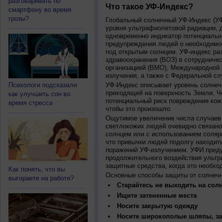
разговаривать по
Что такое УФ-Индекс?
смартфону во время
грозы?
Глобальный солнечный УФ-Индекс (УФИ
уровня ультрафиолетовой радиации, 
одновременно индикатор потенциальн
предупреждения людей о необходимос
под открытым солнцем. УФ-индекс ра
здравоохранения (ВОЗ) в сотрудниче
организацией (ВМО), Международной
излучения, а также с Федеральной с
Психологи подсказали
УФ-Индекс описывает уровень солнеч
приходящей на поверхность Земли. Ч
как улучшить сон во
потенциальный риск повреждения кожи
время стресса
чтобы это произошло.
Ощутимое увеличение числа случаев 
светлокожих людей очевидно связано
солнцем или с использованием соляр
что привычки людей подолгу находить
поражений УФ-излучением. УФИ пред
продолжительного воздействия ультр
защитные средства, когда это необхо
Как понять, что вы
Основные способы защиты от солнеч
выгораете на работе?
Старайтесь не выходить на солн
Ищите затененные места
Носите закрытую одежду
Носите широкополые шляпы, за