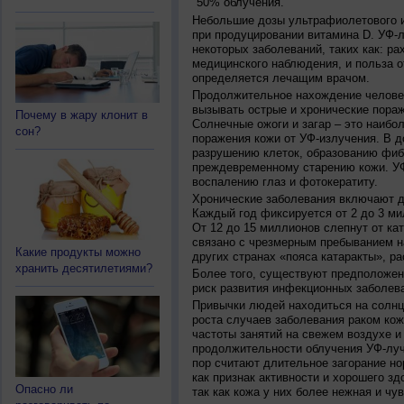
50% облучения.
Небольшие дозы ультрафиолетового и
при продуцировании витамина D. УФ-
некоторых заболеваний, таких как: рах
медицинского наблюдения, и польза о
определяется лечащим врачом.
Продолжительное нахождение челове
вызывать острые и хронические пораж
Почему в жару клонит в
Солнечные ожоги и загар – это наибо
сон?
поражения кожи от УФ-излучения. В д
разрушению клеток, образованию фиб
преждевременному старению кожи. УФ
воспалению глаз и фотокератиту.
Хронические заболевания включают дв
Каждый год фиксируется от 2 до 3 ми
От 12 до 15 миллионов слепнут от ка
связано с чрезмерным пребыванием на
Какие продукты можно
других странах «пояса катаракты», ра
хранить десятилетиями?
Более того, существуют предположен
риск развития инфекционных заболева
Привычки людей находиться на солнц
роста случаев заболевания раком кож
частоты занятий на свежем воздухе и
продолжительности облучения УФ-луч
пор считают длительное загорание но
как признак активности и хорошего зд
Опасно ли
так как кожа у них более нежная и чу