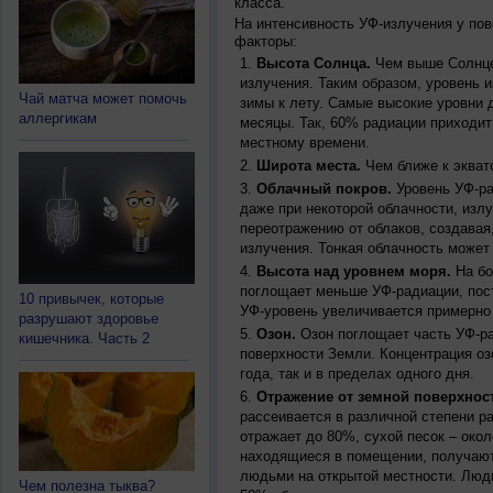
класса.
На интенсивность УФ-излучения у по
факторы:
Высота Солнца.
Чем выше Солнце 
излучения. Таким образом, уровень и
Чай матча может помочь
зимы к лету. Самые высокие уровни 
аллергикам
месяцы. Так, 60% радиации приходит
местному времени.
Широта места.
Чем ближе к экват
Облачный покров.
Уровень УФ-ра
даже при некоторой облачности, изл
переотражению от облаков, создавая
излучения. Тонкая облачность может
Высота над уровнем моря.
На бо
поглощает меньше УФ-радиации, пос
10 привычек, которые
УФ-уровень увеличивается примерно
разрушают здоровье
Озон.
Озон поглощает часть УФ-ра
кишечника. Часть 2
поверхности Земли. Концентрация оз
года, так и в пределах одного дня.
Отражение от земной поверхнос
рассеивается в различной степени р
отражает до 80%, сухой песок – окол
находящиеся в помещении, получают
людьми на открытой местности. Люд
Чем полезна тыква?