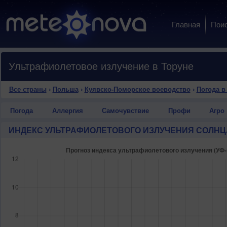
Главная
Пои
Ультрафиолетовое излучение в Торуне
Все страны
›
Польша
›
Куявско-Поморское воеводство
›
Погода в
Погода
Аллергия
Самочувствие
Профи
Агро
ИНДЕКС УЛЬТРАФИОЛЕТОВОГО ИЗЛУЧЕНИЯ СОЛНЦ