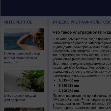
ИНТЕРЕСНОЕ
ИНДЕКС УЛЬТРАФИОЛЕТОВ
Что такое ультрафиолет, и к
С начала семидесятых годов прошлог
количества случаев заболевания рако
индивидуальными привычками людей 
Считалось, что загорать - это, несомн
Почему северный загар
так, и чрезмерное пребывание на сол
цветом отличается от
увеличению риска заболевания раком
южного?
Все люди на планете подвержены воз
исходящего от Солнца. Ультрафиолет
радиация) соответствует диапазону э
нанометров и подразделяется на три 
A 315-400 nm
B 280-315 nm
C 100-280 nm
Букет сирени вреден
По мере прохождения лучей сквозь з
90% лучей класса B поглощаются озо
для здоровья
углекислым газом. Таким образом, У
Земли, представляет из себя волны А