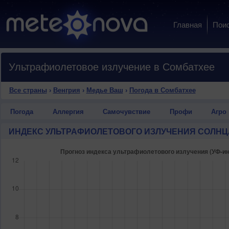
Главная
Пои
Ультрафиолетовое излучение в Сомбатхее
Все страны
›
Венгрия
›
Медье Ваш
›
Погода в Сомбатхее
Погода
Аллергия
Самочувствие
Профи
Агро
ИНДЕКС УЛЬТРАФИОЛЕТОВОГО ИЗЛУЧЕНИЯ СОЛНЦ