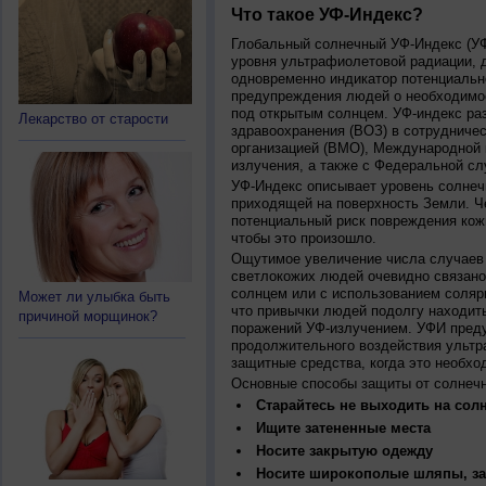
Что такое УФ-Индекс?
Глобальный солнечный УФ-Индекс (УФИ
уровня ультрафиолетовой радиации, 
одновременно индикатор потенциальн
предупреждения людей о необходимос
под открытым солнцем. УФ-индекс ра
Лекарство от старости
здравоохранения (ВОЗ) в сотрудниче
организацией (ВМО), Международной
излучения, а также с Федеральной с
УФ-Индекс описывает уровень солнеч
приходящей на поверхность Земли. Ч
потенциальный риск повреждения кожи
чтобы это произошло.
Ощутимое увеличение числа случаев 
светлокожих людей очевидно связано
солнцем или с использованием соляр
Может ли улыбка быть
что привычки людей подолгу находить
причиной морщинок?
поражений УФ-излучением. УФИ пред
продолжительного воздействия ультр
защитные средства, когда это необхо
Основные способы защиты от солнеч
Старайтесь не выходить на солн
Ищите затененные места
Носите закрытую одежду
Носите широкополые шляпы, за