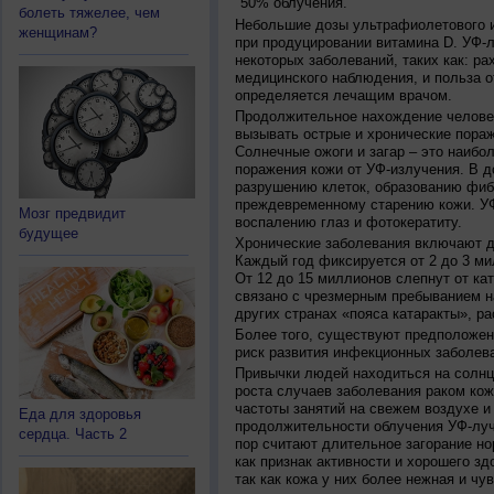
50% облучения.
болеть тяжелее, чем
Небольшие дозы ультрафиолетового и
женщинам?
при продуцировании витамина D. УФ-
некоторых заболеваний, таких как: рах
медицинского наблюдения, и польза о
определяется лечащим врачом.
Продолжительное нахождение челове
вызывать острые и хронические пораж
Солнечные ожоги и загар – это наибо
поражения кожи от УФ-излучения. В д
разрушению клеток, образованию фиб
преждевременному старению кожи. УФ
Мозг предвидит
воспалению глаз и фотокератиту.
будущее
Хронические заболевания включают дв
Каждый год фиксируется от 2 до 3 ми
От 12 до 15 миллионов слепнут от ка
связано с чрезмерным пребыванием на
других странах «пояса катаракты», ра
Более того, существуют предположен
риск развития инфекционных заболева
Привычки людей находиться на солнц
роста случаев заболевания раком кож
частоты занятий на свежем воздухе и
Еда для здоровья
продолжительности облучения УФ-луч
сердца. Часть 2
пор считают длительное загорание но
как признак активности и хорошего зд
так как кожа у них более нежная и чу