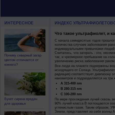
ИНТЕРЕСНОЕ
ИНДЕКС УЛЬТРАФИОЛЕТОВ
Что такое ультрафиолет, и к
С начала семидесятых годов прошлог
количества случаев заболевания рако
индивидуальными привычками людей 
Считалось, что загорать - это, несомн
Почему северный загар
так, и чрезмерное пребывание на сол
цветом отличается от
увеличению риска заболевания раком
южного?
Все люди на планете подвержены воз
исходящего от Солнца. Ультрафиолет
радиация) соответствует диапазону э
нанометров и подразделяется на три 
A 315-400 nm
B 280-315 nm
C 100-280 nm
Букет сирени вреден
По мере прохождения лучей сквозь з
90% лучей класса B поглощаются озо
для здоровья
углекислым газом. Таким образом, У
Земли, представляет из себя волны А