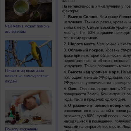
класса.
На интенсивность УФ-излучения у по
факторы:
Высота Солнца.
Чем выше Солнце 
излучения. Таким образом, уровень и
Чай матча может помочь
зимы к лету. Самые высокие уровни 
аллергикам
месяцы. Так, 60% радиации приходит
местному времени.
Широта места.
Чем ближе к экват
Облачный покров.
Уровень УФ-ра
даже при некоторой облачности, изл
переотражению от облаков, создавая
излучения. Тонкая облачность может
Пение птиц позитивно
Высота над уровнем моря.
На бо
влияет на самочувствие
поглощает меньше УФ-радиации, пос
людей
УФ-уровень увеличивается примерно
Озон.
Озон поглощает часть УФ-ра
поверхности Земли. Концентрация оз
года, так и в пределах одного дня.
Отражение от земной поверхнос
рассеивается в различной степени р
отражает до 80%, сухой песок – окол
находящиеся в помещении, получают
людьми на открытой местности. Люд
Почему мужчинам