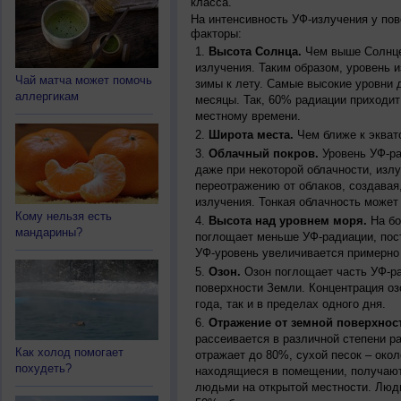
класса.
На интенсивность УФ-излучения у по
факторы:
Высота Солнца.
Чем выше Солнце 
излучения. Таким образом, уровень и
Чай матча может помочь
зимы к лету. Самые высокие уровни 
аллергикам
месяцы. Так, 60% радиации приходит
местному времени.
Широта места.
Чем ближе к экват
Облачный покров.
Уровень УФ-ра
даже при некоторой облачности, изл
переотражению от облаков, создавая
излучения. Тонкая облачность может
Кому нельзя есть
Высота над уровнем моря.
На бо
мандарины?
поглощает меньше УФ-радиации, пос
УФ-уровень увеличивается примерно
Озон.
Озон поглощает часть УФ-ра
поверхности Земли. Концентрация оз
года, так и в пределах одного дня.
Отражение от земной поверхнос
рассеивается в различной степени р
Как холод помогает
отражает до 80%, сухой песок – окол
похудеть?
находящиеся в помещении, получают
людьми на открытой местности. Люд