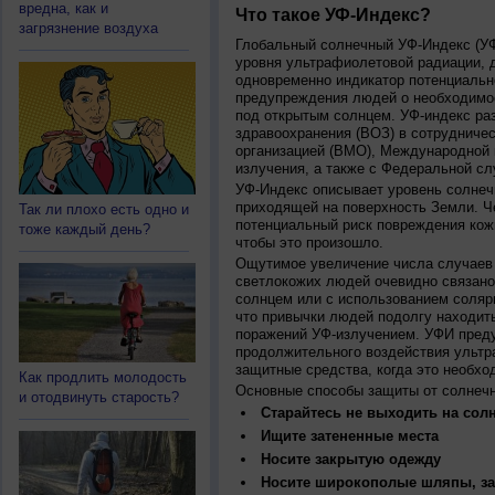
вредна, как и
Что такое УФ-Индекс?
загрязнение воздуха
Глобальный солнечный УФ-Индекс (УФИ
уровня ультрафиолетовой радиации, 
одновременно индикатор потенциальн
предупреждения людей о необходимос
под открытым солнцем. УФ-индекс ра
здравоохранения (ВОЗ) в сотрудниче
организацией (ВМО), Международной
излучения, а также с Федеральной с
УФ-Индекс описывает уровень солнеч
приходящей на поверхность Земли. Ч
Так ли плохо есть одно и
потенциальный риск повреждения кожи
тоже каждый день?
чтобы это произошло.
Ощутимое увеличение числа случаев 
светлокожих людей очевидно связано
солнцем или с использованием соляр
что привычки людей подолгу находить
поражений УФ-излучением. УФИ пред
продолжительного воздействия ультр
защитные средства, когда это необхо
Как продлить молодость
Основные способы защиты от солнеч
и отодвинуть старость?
Старайтесь не выходить на солн
Ищите затененные места
Носите закрытую одежду
Носите широкополые шляпы, за