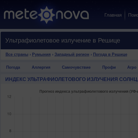
Главная
Пои
Ультрафиолетовое излучение в Решице
Все страны
›
Румыния
›
Западный регион
›
Погода в Решице
Погода
Аллергия
Самочувствие
Профи
Агро
ИНДЕКС УЛЬТРАФИОЛЕТОВОГО ИЗЛУЧЕНИЯ СОЛНЦ