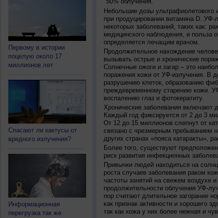
50% облучения.
Небольшие дозы ультрафиолетового и
при продуцировании витамина D. УФ-
некоторых заболеваний, таких как: рах
медицинского наблюдения, и польза о
определяется лечащим врачом.
Первому в истории
Продолжительное нахождение челове
поцелую около 17
вызывать острые и хронические пораж
миллионов лет
Солнечные ожоги и загар – это наибо
поражения кожи от УФ-излучения. В д
разрушению клеток, образованию фиб
преждевременному старению кожи. УФ
воспалению глаз и фотокератиту.
Хронические заболевания включают дв
Каждый год фиксируется от 2 до 3 ми
От 12 до 15 миллионов слепнут от ка
Спасают ли кактусы от
связано с чрезмерным пребыванием на
других странах «пояса катаракты», ра
вредного излучения?
Более того, существуют предположен
риск развития инфекционных заболева
Привычки людей находиться на солнц
роста случаев заболевания раком кож
частоты занятий на свежем воздухе и
продолжительности облучения УФ-луч
пор считают длительное загорание но
как признак активности и хорошего зд
Информационная
так как кожа у них более нежная и чу
перегрузка так же