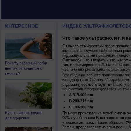
ИНТЕРЕСНОЕ
ИНДЕКС УЛЬТРАФИОЛЕТОВ
Что такое ультрафиолет, и к
С начала семидесятых годов прошлог
количества случаев заболевания рако
индивидуальными привычками людей 
Считалось, что загорать - это, несомн
Почему северный загар
так, и чрезмерное пребывание на сол
цветом отличается от
увеличению риска заболевания раком
южного?
Все люди на планете подвержены воз
исходящего от Солнца. Ультрафиолет
радиация) соответствует диапазону э
нанометров и подразделяется на три 
A 315-400 nm
B 280-315 nm
C 100-280 nm
Букет сирени вреден
По мере прохождения лучей сквозь з
90% лучей класса B поглощаются озо
для здоровья
углекислым газом. Таким образом, У
Земли, представляет из себя волны А