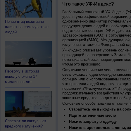
Что такое УФ-Индекс?
Глобальный солнечный УФ-Индекс (УФИ
уровня ультрафиолетовой радиации, 
одновременно индикатор потенциальн
Пение птиц позитивно
предупреждения людей о необходимос
влияет на самочувствие
под открытым солнцем. УФ-индекс ра
людей
здравоохранения (ВОЗ) в сотрудниче
организацией (ВМО), Международной
излучения, а также с Федеральной с
УФ-Индекс описывает уровень солнеч
приходящей на поверхность Земли. Ч
потенциальный риск повреждения кожи
чтобы это произошло.
Ощутимое увеличение числа случаев 
Первому в истории
светлокожих людей очевидно связано
поцелую около 17
солнцем или с использованием соляр
миллионов лет
что привычки людей подолгу находить
поражений УФ-излучением. УФИ пред
продолжительного воздействия ультр
защитные средства, когда это необхо
Основные способы защиты от солнеч
Старайтесь не выходить на солн
Ищите затененные места
Спасают ли кактусы от
Носите закрытую одежду
вредного излучения?
Носите широкополые шляпы, за