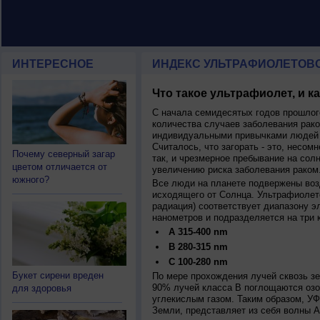
ИНТЕРЕСНОЕ
ИНДЕКС УЛЬТРАФИОЛЕТОВ
Что такое ультрафиолет, и к
С начала семидесятых годов прошлог
количества случаев заболевания рако
индивидуальными привычками людей 
Считалось, что загорать - это, несомн
Почему северный загар
так, и чрезмерное пребывание на сол
цветом отличается от
увеличению риска заболевания раком
южного?
Все люди на планете подвержены воз
исходящего от Солнца. Ультрафиолет
радиация) соответствует диапазону э
нанометров и подразделяется на три 
A 315-400 nm
B 280-315 nm
C 100-280 nm
Букет сирени вреден
По мере прохождения лучей сквозь з
90% лучей класса B поглощаются озо
для здоровья
углекислым газом. Таким образом, У
Земли, представляет из себя волны А