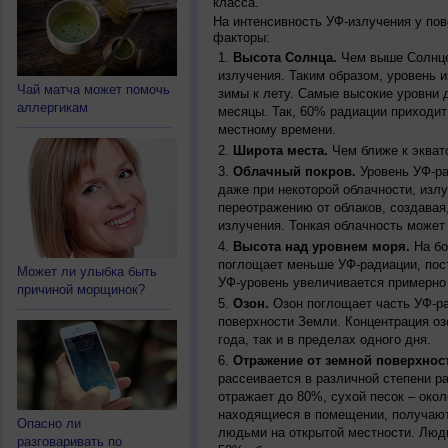
класса.
На интенсивность УФ-излучения у по
факторы:
Высота Солнца.
Чем выше Солнце 
излучения. Таким образом, уровень и
Чай матча может помочь
зимы к лету. Самые высокие уровни 
аллергикам
месяцы. Так, 60% радиации приходит
местному времени.
Широта места.
Чем ближе к экват
Облачный покров.
Уровень УФ-ра
даже при некоторой облачности, изл
переотражению от облаков, создавая
излучения. Тонкая облачность может
Высота над уровнем моря.
На бо
поглощает меньше УФ-радиации, пос
Может ли улыбка быть
УФ-уровень увеличивается примерно
причиной морщинок?
Озон.
Озон поглощает часть УФ-ра
поверхности Земли. Концентрация оз
года, так и в пределах одного дня.
Отражение от земной поверхнос
рассеивается в различной степени р
отражает до 80%, сухой песок – окол
находящиеся в помещении, получают
Опасно ли
людьми на открытой местности. Люд
разговаривать по