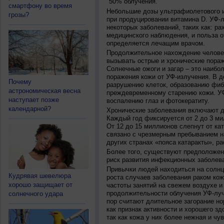
50% облучения.
смартфону во время
Небольшие дозы ультрафиолетового и
грозы?
при продуцировании витамина D. УФ-
некоторых заболеваний, таких как: рах
медицинского наблюдения, и польза о
определяется лечащим врачом.
Продолжительное нахождение челове
вызывать острые и хронические пораж
Солнечные ожоги и загар – это наибо
поражения кожи от УФ-излучения. В д
Почему
разрушению клеток, образованию фиб
астрономическая весна
преждевременному старению кожи. УФ
наступает позже
воспалению глаз и фотокератиту.
календарной?
Хронические заболевания включают дв
Каждый год фиксируется от 2 до 3 ми
От 12 до 15 миллионов слепнут от ка
связано с чрезмерным пребыванием на
других странах «пояса катаракты», ра
Более того, существуют предположен
риск развития инфекционных заболева
Привычки людей находиться на солнц
Кудрявая шевелюра
роста случаев заболевания раком кож
хорошо защищает от
частоты занятий на свежем воздухе и
продолжительности облучения УФ-луч
солнечного удара
пор считают длительное загорание но
как признак активности и хорошего зд
так как кожа у них более нежная и чу