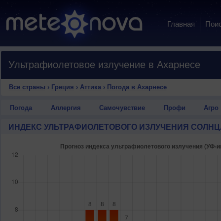
Главная
Пои
Ультрафиолетовое излучение в Ахарнесе
Все страны
›
Греция
›
Аттика
›
Погода в Ахарнесе
Погода
Аллергия
Самочувствие
Профи
Агро
ИНДЕКС УЛЬТРАФИОЛЕТОВОГО ИЗЛУЧЕНИЯ СОЛНЦ