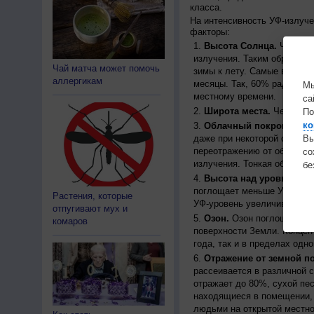
класса.
На интенсивность УФ-излуч
факторы:
Высота Солнца.
Чем выш
излучения. Таким образом, 
Чай матча может помочь
зимы к лету. Самые высоки
аллергикам
месяцы. Так, 60% радиации
Мы
местному времени.
са
Широта места.
Чем ближе
По
ко
Облачный покров.
Урове
даже при некоторой облачн
Вы
переотражению от облаков, 
с
излучения. Тонкая облачно
бе
Высота над уровнем мо
поглощает меньше УФ-ради
Растения, которые
УФ-уровень увеличивается 
отпугивают мух и
Озон.
Озон поглощает час
комаров
поверхности Земли. Концен
года, так и в пределах одно
Отражение от земной п
рассеивается в различной 
отражает до 80%, сухой пес
находящиеся в помещении, 
людьми на открытой местно