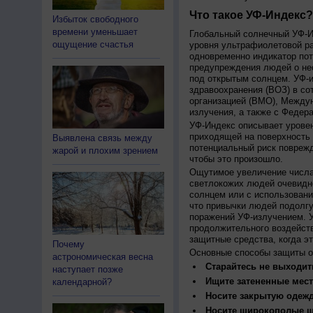
Что такое УФ-Индекс?
Избыток свободного
времени уменьшает
Глобальный солнечный УФ-Ин
ощущение счастья
уровня ультрафиолетовой ра
одновременно индикатор пот
предупреждения людей о нео
под открытым солнцем. УФ-и
здравоохранения (ВОЗ) в со
организацией (ВМО), Между
излучения, а также с Федер
УФ-Индекс описывает урове
приходящей на поверхность
Выявлена связь между
потенциальный риск поврежд
жарой и плохим зрением
чтобы это произошло.
Ощутимое увеличение числа
светлокожих людей очевидн
солнцем или с использовани
что привычки людей подолгу
поражений УФ-излучением. 
продолжительного воздейст
защитные средства, когда э
Почему
Основные способы защиты о
астрономическая весна
Старайтесь не выходить
наступает позже
Ищите затененные мест
календарной?
Носите закрытую одеж
Носите широкополые шл