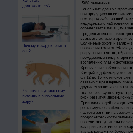
Как стать
50% облучения.
долгожителем?
Небольшие дозы ультрафиол
при продуцировании витамин
некоторых заболеваний, таких
медицинского наблюдения, и
определяется лечащим врач
Продолжительное нахождени
вызывать острые и хроничес
Солнечные ожоги и загар – 
Почему в жару клонит в
поражения кожи от УФ-излуч
сон?
разрушению клеток, образов
преждевременному старению
воспалению глаз и фотокера
Хронические заболевания вк
Каждый год фиксируется от 
От 12 до 15 миллионов слеп
связано с чрезмерным пребы
других странах «пояса катар
Как помочь домашнему
Более того, существуют пре
питомцу в аномальную
риск развития инфекционных
жару?
Привычки людей находиться 
роста случаев заболевания 
частоты занятий на свежем в
продолжительности облучен
пор считают длительное заг
как признак активности и хо
так как кожа у них более не