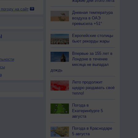
жаркие дни этого лета
 погоду на сайт
Дневная температура
воздуха в ОАЭ
превысила +51°
Европейские столицы
Ы
бьют рекорды жары
Впервые за 155 лет в
Лондоне в течение
льности
месяца не выпадал
осы
дождь
а
Лето продолжит
щедро раздавать своё
тепло!
Погода в
Екатеринбурге 5
августа
Погода в Краснодаре
5 августа