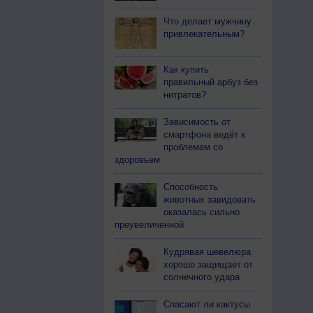
Что делает мужчину
привлекательным?
Как купить
правильный арбуз без
нитратов?
Зависимость от
смартфона ведёт к
проблемам со
здоровьем
Способность
животных завидовать
оказалась сильно
преувеличенной
Кудрявая шевелюра
хорошо защищает от
солнечного удара
Спасают ли кактусы