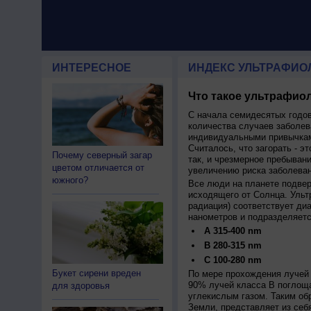
ИНТЕРЕСНОЕ
ИНДЕКС УЛЬТРАФИО
Что такое ультрафиол
С начала семидесятых годов
количества случаев заболев
индивидуальными привычкам
Считалось, что загорать - эт
Почему северный загар
так, и чрезмерное пребыван
цветом отличается от
увеличению риска заболеван
южного?
Все люди на планете подве
исходящего от Солнца. Ульт
радиация) соответствует ди
нанометров и подразделяетс
A 315-400 nm
B 280-315 nm
C 100-280 nm
Букет сирени вреден
По мере прохождения лучей 
90% лучей класса B поглощ
для здоровья
углекислым газом. Таким об
Земли, представляет из себ