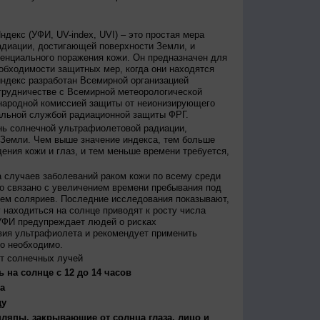
декс (УФИ, UV-index, UVI) – это простая мера
диации, достигающей поверхности Земли, и
енциального поражения кожи. Он предназначен для
бходимости защитных мер, когда они находятся
ндекс разработан Всемирной организацией
трудничестве с Всемирной метеорологической
народной комиссией защиты от неионизирующего
альной службой радиационной защиты ФРГ.
нь солнечной ультрафиолетовой радиации,
 Земли. Чем выше значение индекса, тем больше
ения кожи и глаз, и тем меньше времени требуется,
 случаев заболеваний раком кожи по всему среди
о связано с увеличением времени пребывания под
ем соляриев. Последние исследования показывают,
 находиться на солнце приводят к росту числа
УФИ предупреждает людей о рисках
вия ультрафиолета и рекомендует применить
то необходимо.
т солнечных лучей
 на солнце с 12 до 14 часов
а
ду
япы, закрывающие от солнца глаза, лицо и