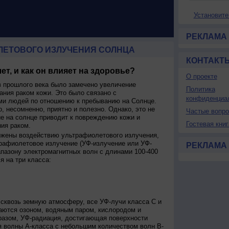
Установите
РЕКЛАМА
ЛЕТОВОГО ИЗЛУЧЕНИЯ СОЛНЦА
КОНТАКТ
ет, и как он влияет на здоровье?
О проекте
 прошлого века было замечено увеличение
Политика
ания раком кожи. Это было связано с
конфиденциа
и людей по отношению к пребыванию на Солнце.
о, несомненно, приятно и полезно. Однако, это не
Частые вопр
ие на солнце приводит к повреждению кожи и
Гостевая книг
ия раком.
ржены воздействию ультрафиолетового излучения,
рафиолетовое излучение (УФ-излучение или УФ-
РЕКЛАМА
апазону электромагнитных волн с длинами 100-400
я на три класса:
сквозь земную атмосферу, все УФ-лучи класса C и
аются озоном, водяным паром, кислородом и
разом, УФ-радиация, достигающая поверхности
я волны А-класса с небольшим количеством волн В-