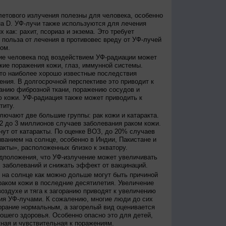
етового излучения полезны для человека, особенно
а D. УФ-лучи также используются для лечения
 как: рахит, псориаз и экзема. Это требует
 польза от лечения в противовес вреду от УФ-лучей
ом.
е человека под воздействием УФ-радиации может
кие поражения кожи, глаз, иммунной системы.
это наиболее хорошо известные последствия
ения. В долгосрочной перспективе это приводит к
анию фиброзной ткани, поражению сосудов и
 кожи. УФ-радиация также может приводить к
титу.
лючают две большие группы: рак кожи и катаракта.
2 до 3 миллионов случаев заболевания раком кожи.
нут от катаракты. По оценке ВОЗ, до 20% случаев
ванием на солнце, особенно в Индии, Пакистане и
акты», расположенных близко к экватору.
дположения, что УФ-излучение может увеличивать
 заболеваний и снижать эффект от вакцинаций.
на солнце как можно дольше могут быть причиной
раком кожи в последние десятилетия. Увеличение
оздухе и тяга к загоранию приводят к увеличению
ия УФ-лучами. К сожалению, многие люди до сих
орание нормальным, а загорелый вид оценивается
рошего здоровья. Особенно опасно это для детей,
жная и чувствительная к поражениям.