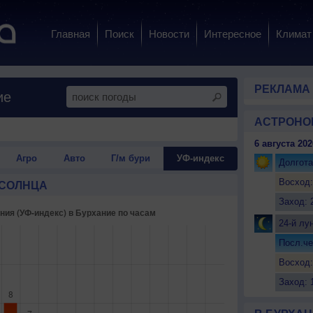
Главная
Поиск
Новости
Интересное
Климат
РЕКЛАМА
ие
АСТРОНО
6 августа 202
Агро
Авто
Г/м бури
УФ-индекс
Долгота
Восход:
 СОЛНЦА
Заход: 
24-й лу
Посл.че
Восход:
Заход: 