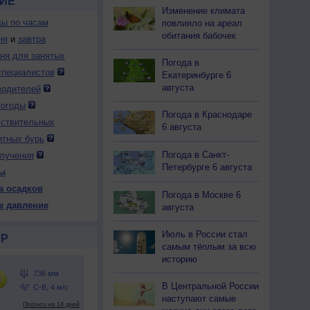
НИЕ
Изменение климата
ды по часам
повлияло на ареал
обитания бабочек
ня
и
завтра
дня для занятых
Погода в
специалистов
Екатеринбурге 6
августа
водителей
погоды
Погода в Краснодаре
вствительных
6 августа
итных бурь
Погода в Санкт-
лучения
Петербурге 6 августа
ы
а осадков
Погода в Москве 6
е давление
августа
Июль в России стал
Р
самым тёплым за всю
историю
В Центральной России
наступают самые