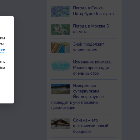
Погода в Санкт-
Петербурге 5 августа
Погода в Москве 5
августа
шим
ем.
Зной продолжит
усиливаться
ике
ить
Изменение климата
ки
России происходит
очень быстро
Извержение
супервулкана
Йеллоустоун не
приведёт к уничтожению
цивилизации
Слизни – это
фактически новый
борщевик