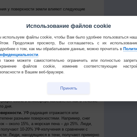
ения у поверхности земли влияют следующие
е Солнце над горизонтом, тем сильнее уровень УФ-
Использование файлов cookie
уровень излучения колеблется от дня к ночи и от
е уровни достигаются около полудня в летние
 приходит примерно между 11 и 15 часами дня по
 используем файлы cookie, чтобы Вам было удобнее пользоваться на
йтом. Продолжая просмотр, Вы соглашаетесь с их использовани
 к экватору, тем выше уровень УФ-радиации
дробнее о том, как мы обрабатываем данные, можно прочитать в
Полит
нфиденциальности
.
нь УФ-радиации выше при безоблачном небе, но
ости, излучение может быть сильным, благодаря
 также можете самостоятельно ограничить или полностью запрет
создавая, таким образом, рассеянные источники
охранение файлов cookie, изменив соответствующие настрой
сть может пропускать до 90% УФ-лучей.
зопасности в Вашем веб-браузере.
ря.
На больших высотах атмосфера тоньше и
ации, поступающей от Солнца. Каждые 1000 метров
Принять
примерно на 10%.
ть УФ-радиации, которая иначе могла бы достичь
трация озона в атмосфере колеблется как в течение
го дня.
оверхности.
УФ-радиация отражается или
степени разными поверхностями. Например, снег
ок – около 15%, а морская пена – до 25%. Люди,
получают 10-20% УФ-излучения в сравнении с
сти. Люди, находящиеся в тени, получают примерно