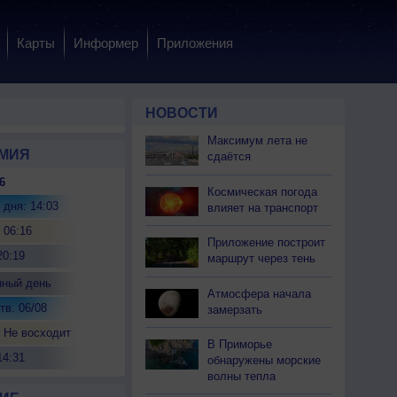
Карты
Информер
Приложения
НОВОСТИ
Максимум лета не
МИЯ
сдаётся
6
Космическая погода
 дня: 14:03
влияет на транспорт
 06:16
Приложение построит
20:19
маршрут через тень
нный день
Атмосфера начала
тв. 06/08
замерзать
 Не восходит
В Приморье
14:31
обнаружены морские
волны тепла