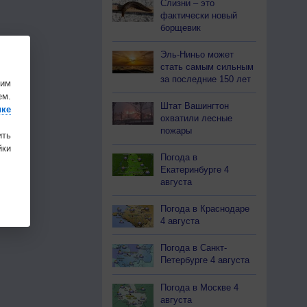
Слизни – это
фактически новый
борщевик
Эль-Ниньо может
стать самым сильным
за последние 150 лет
шим
ем.
Штат Вашингтон
ике
охватили лесные
пожары
ить
ки
Погода в
Екатеринбурге 4
августа
Погода в Краснодаре
4 августа
Погода в Санкт-
Петербурге 4 августа
Погода в Москве 4
августа