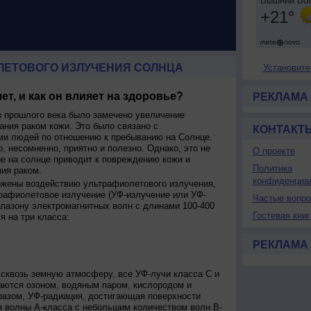
ЛЕТОВОГО ИЗЛУЧЕНИЯ СОЛНЦА
Установите
ет, и как он влияет на здоровье?
РЕКЛАМА
 прошлого века было замечено увеличение
ания раком кожи. Это было связано с
КОНТАКТ
и людей по отношению к пребыванию на Солнце.
о, несомненно, приятно и полезно. Однако, это не
О проекте
ие на солнце приводит к повреждению кожи и
Политика
ия раком.
конфиденциа
ржены воздействию ультрафиолетового излучения,
рафиолетовое излучение (УФ-излучение или УФ-
Частые вопр
апазону электромагнитных волн с длинами 100-400
Гостевая книг
я на три класса:
РЕКЛАМА
сквозь земную атмосферу, все УФ-лучи класса C и
аются озоном, водяным паром, кислородом и
разом, УФ-радиация, достигающая поверхности
я волны А-класса с небольшим количеством волн В-