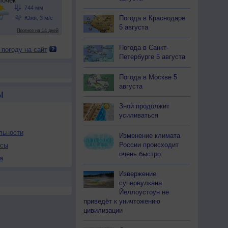
Погода в Краснодаре
5 августа
Погода в Санкт-
 погоду на сайт
Петербурге 5 августа
Погода в Москве 5
августа
Ы
Зной продолжит
усиливаться
льности
Изменение климата
России происходит
осы
очень быстро
а
Извержение
супервулкана
Йеллоустоун не
приведёт к уничтожению
цивилизации