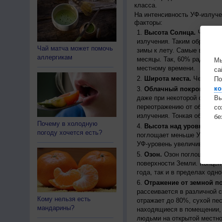
класса.
На интенсивность УФ-излуч
факторы:
Высота Солнца.
Чем выш
излучения. Таким образом, 
Чай матча может помочь
зимы к лету. Самые высоки
аллергикам
месяцы. Так, 60% радиации
Мы
местному времени.
са
Широта места.
Чем ближе
По
ко
Облачный покров.
Урове
даже при некоторой облачн
Вы
переотражению от облаков, 
с
излучения. Тонкая облачно
бе
Почему в холодную
Высота над уровнем мо
погоду хочется есть?
поглощает меньше УФ-ради
УФ-уровень увеличивается 
Озон.
Озон поглощает час
поверхности Земли. Концен
года, так и в пределах одно
Отражение от земной п
рассеивается в различной 
Кому нельзя есть
отражает до 80%, сухой пес
мандарины?
находящиеся в помещении, 
людьми на открытой местно