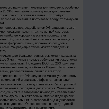
етового излучения полезны для человека, особенно
а D. УФ-лучи также используются для лечения
 как: рахит, псориаз и экзема. Это требует
 польза от лечения в противовес вреду от УФ-лучей
ом.
е человека под воздействием УФ-радиации может
кие поражения кожи, глаз, иммунной системы.
это наиболее хорошо известные последствия
ения. В долгосрочной перспективе это приводит к
анию фиброзной ткани, поражению сосудов и
 кожи. УФ-радиация также может приводить к
титу.
лючают две большие группы: рак кожи и катаракта.
2 до 3 миллионов случаев заболевания раком кожи.
нут от катаракты. По оценке ВОЗ, до 20% случаев
ванием на солнце, особенно в Индии, Пакистане и
акты», расположенных близко к экватору.
дположения, что УФ-излучение может увеличивать
 заболеваний и снижать эффект от вакцинаций.
на солнце как можно дольше могут быть причиной
раком кожи в последние десятилетия. Увеличение
оздухе и тяга к загоранию приводят к увеличению
ия УФ-лучами. К сожалению, многие люди до сих
орание нормальным, а загорелый вид оценивается
рошего здоровья. Особенно опасно это для детей,
жная и чувствительная к поражениям.