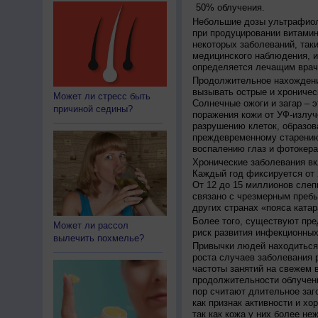
50% облучения.
Небольшие дозы ультрафиол
при продуцировании витамин
некоторых заболеваний, таких
медицинского наблюдения, и
определяется лечащим врач
Продолжительное нахождени
вызывать острые и хроничес
Может ли стресс быть
Солнечные ожоги и загар – 
причиной седины?
поражения кожи от УФ-излуч
разрушению клеток, образов
преждевременному старению
воспалению глаз и фотокера
Хронические заболевания вк
Каждый год фиксируется от 
От 12 до 15 миллионов слеп
связано с чрезмерным пребы
других странах «пояса катар
Более того, существуют пре
Может ли рассол
риск развития инфекционных
вылечить похмелье?
Привычки людей находиться 
роста случаев заболевания 
частоты занятий на свежем в
продолжительности облучен
пор считают длительное заг
как признак активности и хо
так как кожа у них более не