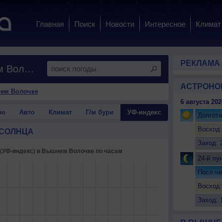
Главная
Поиск
Новости
Интересное
Климат
РЕКЛАМА
Ультрафиолетовое излучение в Вышнем Волочке
АСТРОНО
ем Волочке
6 августа 202
ро
Авто
Климат
Г/м бури
УФ-индекс
Долгота
Восход:
 СОЛНЦА
Заход: 
24-й лу
Посл.че
Восход:
Заход: 