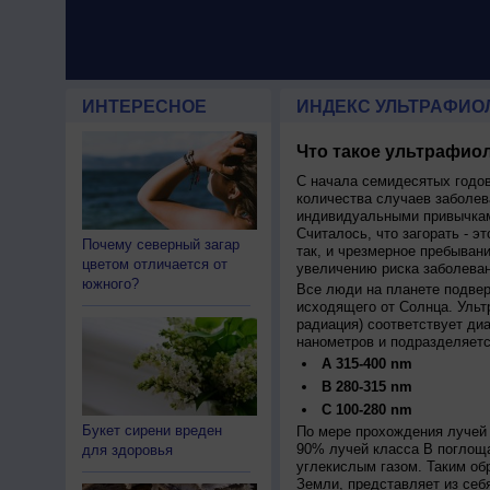
ИНТЕРЕСНОЕ
ИНДЕКС УЛЬТРАФИО
Что такое ультрафиол
С начала семидесятых годов
количества случаев заболев
индивидуальными привычкам
Считалось, что загорать - эт
Почему северный загар
так, и чрезмерное пребыван
цветом отличается от
увеличению риска заболеван
южного?
Все люди на планете подве
исходящего от Солнца. Ульт
радиация) соответствует ди
нанометров и подразделяетс
A 315-400 nm
B 280-315 nm
C 100-280 nm
Букет сирени вреден
По мере прохождения лучей 
90% лучей класса B поглощ
для здоровья
углекислым газом. Таким об
Земли, представляет из себ