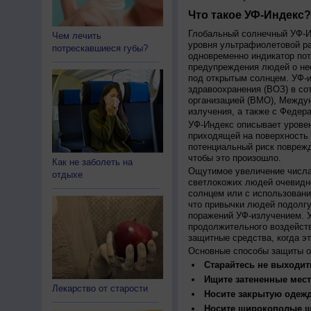
Что такое УФ-Индекс?
Глобальный солнечный УФ-Ин
Чем лечить
уровня ультрафиолетовой ра
потрескавшиеся губы?
одновременно индикатор пот
предупреждения людей о нео
под открытым солнцем. УФ-и
здравоохранения (ВОЗ) в со
организацией (ВМО), Между
излучения, а также с Федер
УФ-Индекс описывает урове
приходящей на поверхность
потенциальный риск поврежд
чтобы это произошло.
Как не заболеть на
Ощутимое увеличение числа
отдыхе
светлокожих людей очевидн
солнцем или с использовани
что привычки людей подолгу
поражений УФ-излучением. 
продолжительного воздейст
защитные средства, когда э
Основные способы защиты о
Старайтесь не выходить
Ищите затененные мест
Лекарство от старости
Носите закрытую одеж
Носите широкополые шл