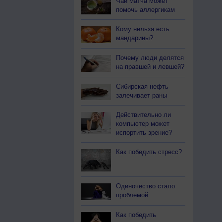
Чай матча может
помочь аллергикам
Кому нельзя есть
мандарины?
Почему люди делятся
на правшей и левшей?
Сибирская нефть
залечивает раны
Действительно ли
компьютер может
испортить зрение?
Как победить стресс?
Одиночество стало
проблемой
Как победить