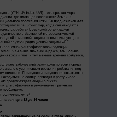
декс (УФИ, UV-index, UVI) – это простая мера
диации, достигающей поверхности Земли, и
енциального поражения кожи. Он предназначен для
бходимости защитных мер, когда они находятся
ндекс разработан Всемирной организацией
трудничестве с Всемирной метеорологической
народной комиссией защиты от неионизирующего
альной службой радиационной защиты ФРГ.
нь солнечной ультрафиолетовой радиации,
 Земли. Чем выше значение индекса, тем больше
ения кожи и глаз, и тем меньше времени требуется,
 случаев заболеваний раком кожи по всему среди
о связано с увеличением времени пребывания под
ем соляриев. Последние исследования показывают,
 находиться на солнце приводят к росту числа
УФИ предупреждает людей о рисках
вия ультрафиолета и рекомендует применить
то необходимо.
т солнечных лучей
 на солнце с 12 до 14 часов
а
ду
япы, закрывающие от солнца глаза, лицо и