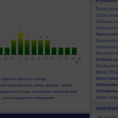
В ВЫШНЕ
Прогноз пого
Погода сегод
Погода на 3 
Прогноз для 
Прогноз пог
Прогноз для 
Агропрогноз 
Для метеочу
Аллергия на
Прогноз магн
Индекс УФ-из
Карты погод
 средства защиты от солнца
Инфографик
ные средства (очки, шляпу, рубашки, брюки)
Атмосферно
одиться на солнце, используйте защитный крем
Климат регио
ь, лучше находиться в помещении
ИНФОРМЕ