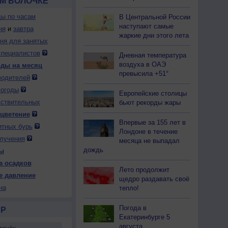
М ВОЛОЧКЕ
ды по часам
В Центральной России
наступают самые
ня
и
завтра
жаркие дни этого лета
дня для занятых
специалистов
Дневная температура
воздуха в ОАЭ
оды на месяц
превысила +51°
водителей
погоды
Европейские столицы
вствительных
бьют рекорды жары
 цветение
Впервые за 155 лет в
итных бурь
Лондоне в течение
лучения
месяца не выпадал
дождь
ы
а осадков
Лето продолжит
е давление
щедро раздавать своё
на
тепло!
Погода в
Р
Екатеринбурге 5
августа