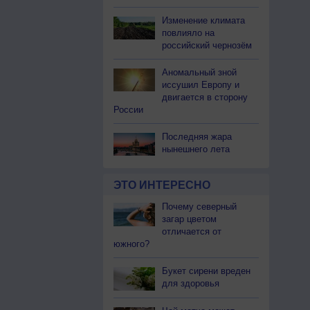
Изменение климата
повлияло на
российский чернозём
Аномальный зной
иссушил Европу и
двигается в сторону
России
Последняя жара
нынешнего лета
ЭТО ИНТЕРЕСНО
Почему северный
загар цветом
отличается от
южного?
Букет сирени вреден
для здоровья