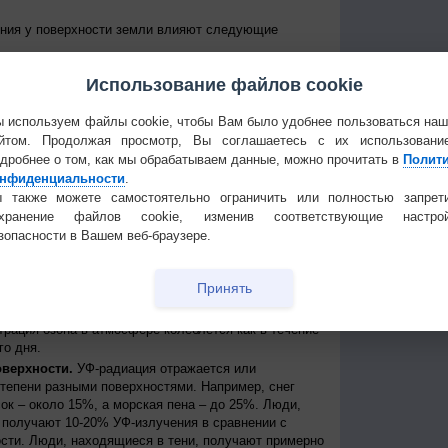
ения у поверхности земли влияют следующие
е Солнце над горизонтом, тем сильнее уровень УФ-
Использование файлов cookie
уровень излучения колеблется от дня к ночи и от
е уровни достигаются около полудня в летние
 приходит примерно между 11 и 15 часами дня по
 используем файлы cookie, чтобы Вам было удобнее пользоваться на
йтом. Продолжая просмотр, Вы соглашаетесь с их использовани
 к экватору, тем выше уровень УФ-радиации
дробнее о том, как мы обрабатываем данные, можно прочитать в
Полит
нфиденциальности
.
нь УФ-радиации выше при безоблачном небе, но
ости, излучение может быть сильным, благодаря
 также можете самостоятельно ограничить или полностью запрет
создавая, таким образом, рассеянные источники
охранение файлов cookie, изменив соответствующие настрой
сть может пропускать до 90% УФ-лучей.
зопасности в Вашем веб-браузере.
ря.
На больших высотах атмосфера тоньше и
ации, поступающей от Солнца. Каждые 1000 метров
Принять
примерно на 10%.
ть УФ-радиации, которая иначе могла бы достичь
трация озона в атмосфере колеблется как в течение
го дня.
оверхности.
УФ-радиация отражается или
степени разными поверхностями. Например, снег
ок – около 15%, а морская пена – до 25%. Люди,
получают 10-20% УФ-излучения в сравнении с
сти. Люди, находящиеся в тени, получают примерно