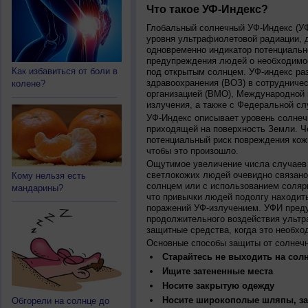
Что такое УФ-Индекс?
Глобальный солнечный УФ-Индекс (УФИ
уровня ультрафиолетовой радиации, 
одновременно индикатор потенциальн
предупреждения людей о необходимос
Как избавиться от боли в
под открытым солнцем. УФ-индекс ра
здравоохранения (ВОЗ) в сотрудниче
колене?
организацией (ВМО), Международной
излучения, а также с Федеральной с
УФ-Индекс описывает уровень солнеч
приходящей на поверхность Земли. Ч
потенциальный риск повреждения кожи
чтобы это произошло.
Ощутимое увеличение числа случаев 
светлокожих людей очевидно связано
Кому нельзя есть
солнцем или с использованием соляр
мандарины?
что привычки людей подолгу находить
поражений УФ-излучением. УФИ пред
продолжительного воздействия ультр
защитные средства, когда это необхо
Основные способы защиты от солнеч
Старайтесь не выходить на солн
Ищите затененные места
Носите закрытую одежду
Носите широкополые шляпы, за
Обгорели на солнце до