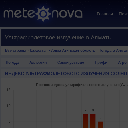
Главная
Пои
Ультрафиолетовое излучение в Алматы
Все страны
›
Казахстан
›
Алма-Атинская область
›
Погода в Алма
Погода
Аллергия
Самочувствие
Профи
Агро
ИНДЕКС УЛЬТРАФИОЛЕТОВОГО ИЗЛУЧЕНИЯ СОЛНЦ