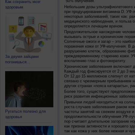
50% облучения.
Как сохранить мозг
Небольшие дозы ультрафиолетового и
здоровым
при продуцировании витамина D. УФ-
некоторых заболеваний, таких как: рах
медицинского наблюдения, и польза о
определяется лечащим врачом.
Продолжительное нахождение челове
вызывать острые и хронические пораж
Солнечные ожоги и загар – это наибо
поражения кожи от УФ-излучения. В д
разрушению клеток, образованию фиб
преждевременному старению кожи. УФ
За двумя зайцами
воспалению глаз и фотокератиту.
погонишься...
Хронические заболевания включают дв
Каждый год фиксируется от 2 до 3 ми
От 12 до 15 миллионов слепнут от ка
связано с чрезмерным пребыванием на
других странах «пояса катаракты», ра
Более того, существуют предположен
риск развития инфекционных заболева
Привычки людей находиться на солнц
роста случаев заболевания раком кож
Ругаться полезно для
частоты занятий на свежем воздухе и
продолжительности облучения УФ-луч
здоровья
пор считают длительное загорание но
как признак активности и хорошего зд
так как кожа у них более нежная и чу