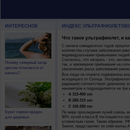
ИНТЕРЕСНОЕ
ИНДЕКС УЛЬТРАФИОЛЕТОВ
Что такое ультрафиолет, и к
С начала семидесятых годов прошлог
количества случаев заболевания рако
индивидуальными привычками людей 
Считалось, что загорать - это, несомн
Почему северный загар
так, и чрезмерное пребывание на сол
цветом отличается от
увеличению риска заболевания раком
южного?
Все люди на планете подвержены воз
исходящего от Солнца. Ультрафиолет
радиация) соответствует диапазону э
нанометров и подразделяется на три 
A 315-400 nm
B 280-315 nm
C 100-280 nm
Букет сирени вреден
По мере прохождения лучей сквозь з
90% лучей класса B поглощаются озо
для здоровья
углекислым газом. Таким образом, У
Земли, представляет из себя волны А