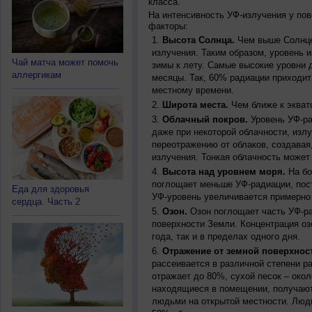
класса.
На интенсивность УФ-излучения у по
факторы:
Высота Солнца.
Чем выше Солнце 
излучения. Таким образом, уровень и
Чай матча может помочь
зимы к лету. Самые высокие уровни 
аллергикам
месяцы. Так, 60% радиации приходит
местному времени.
Широта места.
Чем ближе к экват
Облачный покров.
Уровень УФ-ра
даже при некоторой облачности, изл
переотражению от облаков, создавая
излучения. Тонкая облачность может
Высота над уровнем моря.
На бо
поглощает меньше УФ-радиации, пос
Еда для здоровья
УФ-уровень увеличивается примерно
сердца. Часть 2
Озон.
Озон поглощает часть УФ-ра
поверхности Земли. Концентрация оз
года, так и в пределах одного дня.
Отражение от земной поверхнос
рассеивается в различной степени р
отражает до 80%, сухой песок – окол
находящиеся в помещении, получают
людьми на открытой местности. Люд