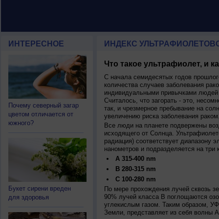
ИНТЕРЕСНОЕ
ИНДЕКС УЛЬТРАФИОЛЕТОВ
Что такое ультрафиолет, и к
С начала семидесятых годов прошлог
количества случаев заболевания рако
индивидуальными привычками людей 
Считалось, что загорать - это, несомн
Почему северный загар
так, и чрезмерное пребывание на сол
цветом отличается от
увеличению риска заболевания раком
южного?
Все люди на планете подвержены воз
исходящего от Солнца. Ультрафиолет
радиация) соответствует диапазону э
нанометров и подразделяется на три 
A 315-400 nm
B 280-315 nm
C 100-280 nm
Букет сирени вреден
По мере прохождения лучей сквозь з
90% лучей класса B поглощаются озо
для здоровья
углекислым газом. Таким образом, У
Земли, представляет из себя волны А