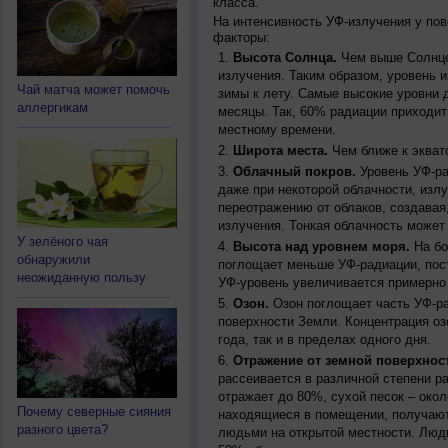
класса.
На интенсивность УФ-излучения у по
факторы:
Высота Солнца.
Чем выше Солнце 
излучения. Таким образом, уровень и
Чай матча может помочь
зимы к лету. Самые высокие уровни 
аллергикам
месяцы. Так, 60% радиации приходит
местному времени.
Широта места.
Чем ближе к экват
Облачный покров.
Уровень УФ-ра
даже при некоторой облачности, изл
переотражению от облаков, создавая
излучения. Тонкая облачность может
У зелёного чая
Высота над уровнем моря.
На бо
обнаружили
поглощает меньше УФ-радиации, пос
неожиданную пользу
УФ-уровень увеличивается примерно
Озон.
Озон поглощает часть УФ-ра
поверхности Земли. Концентрация оз
года, так и в пределах одного дня.
Отражение от земной поверхнос
рассеивается в различной степени р
отражает до 80%, сухой песок – окол
Почему северные сияния
находящиеся в помещении, получают
разного цвета?
людьми на открытой местности. Люд