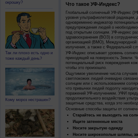
окрошку?
Что такое УФ-Индекс?
Глобальный солнечный УФ-Индекс (УФИ
уровня ультрафиолетовой радиации, 
одновременно индикатор потенциальн
предупреждения людей о необходимос
под открытым солнцем. УФ-индекс ра
здравоохранения (ВОЗ) в сотрудниче
организацией (ВМО), Международной
излучения, а также с Федеральной с
Так ли плохо есть одно и
УФ-Индекс описывает уровень солнеч
приходящей на поверхность Земли. Ч
тоже каждый день?
потенциальный риск повреждения кожи
чтобы это произошло.
Ощутимое увеличение числа случаев 
светлокожих людей очевидно связано
солнцем или с использованием соляр
что привычки людей подолгу находить
поражений УФ-излучением. УФИ пред
продолжительного воздействия ультр
Кому мороз нестрашен?
защитные средства, когда это необхо
Основные способы защиты от солнеч
Старайтесь не выходить на солн
Ищите затененные места
Носите закрытую одежду
Носите широкополые шляпы, за