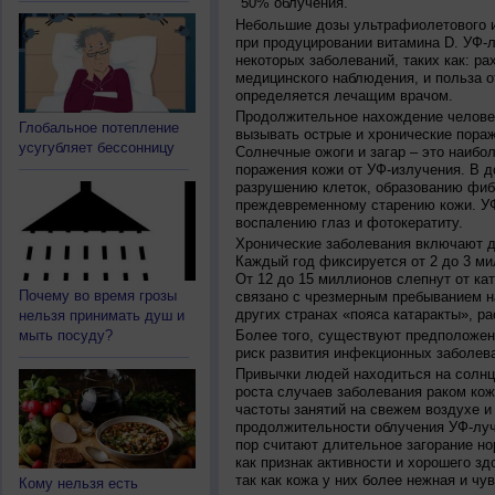
50% облучения.
Небольшие дозы ультрафиолетового и
при продуцировании витамина D. УФ-
некоторых заболеваний, таких как: рах
медицинского наблюдения, и польза о
определяется лечащим врачом.
Продолжительное нахождение челове
Глобальное потепление
вызывать острые и хронические пораж
усугубляет бессонницу
Солнечные ожоги и загар – это наибо
поражения кожи от УФ-излучения. В д
разрушению клеток, образованию фиб
преждевременному старению кожи. УФ
воспалению глаз и фотокератиту.
Хронические заболевания включают дв
Каждый год фиксируется от 2 до 3 ми
От 12 до 15 миллионов слепнут от ка
Почему во время грозы
связано с чрезмерным пребыванием на
других странах «пояса катаракты», ра
нельзя принимать душ и
мыть посуду?
Более того, существуют предположен
риск развития инфекционных заболева
Привычки людей находиться на солнц
роста случаев заболевания раком кож
частоты занятий на свежем воздухе и
продолжительности облучения УФ-луч
пор считают длительное загорание но
как признак активности и хорошего зд
так как кожа у них более нежная и чу
Кому нельзя есть