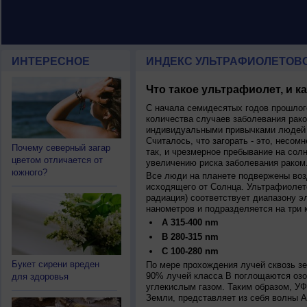
ИНТЕРЕСНОЕ
ИНДЕКС УЛЬТРАФИОЛЕТОВ
Что такое ультрафиолет, и к
С начала семидесятых годов прошлог
количества случаев заболевания рако
индивидуальными привычками людей 
Считалось, что загорать - это, несомн
Почему северный загар
так, и чрезмерное пребывание на сол
цветом отличается от
увеличению риска заболевания раком
южного?
Все люди на планете подвержены воз
исходящего от Солнца. Ультрафиолет
радиация) соответствует диапазону э
нанометров и подразделяется на три 
A 315-400 nm
B 280-315 nm
C 100-280 nm
Букет сирени вреден
По мере прохождения лучей сквозь з
90% лучей класса B поглощаются озо
для здоровья
углекислым газом. Таким образом, У
Земли, представляет из себя волны А