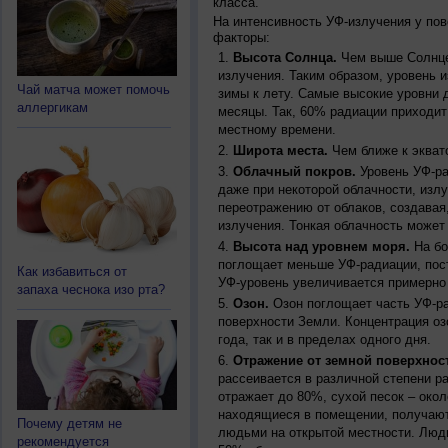
класса.
На интенсивность УФ-излучения у по
факторы:
Высота Солнца.
Чем выше Солнце 
излучения. Таким образом, уровень и
Чай матча может помочь
зимы к лету. Самые высокие уровни 
аллергикам
месяцы. Так, 60% радиации приходит
местному времени.
Широта места.
Чем ближе к экват
Облачный покров.
Уровень УФ-ра
даже при некоторой облачности, изл
переотражению от облаков, создавая
излучения. Тонкая облачность может
Высота над уровнем моря.
На бо
поглощает меньше УФ-радиации, пос
Как избавиться от
УФ-уровень увеличивается примерно
запаха чеснока изо рта?
Озон.
Озон поглощает часть УФ-ра
поверхности Земли. Концентрация оз
года, так и в пределах одного дня.
Отражение от земной поверхнос
рассеивается в различной степени р
отражает до 80%, сухой песок – окол
находящиеся в помещении, получают
Почему детям не
людьми на открытой местности. Люд
рекомендуется