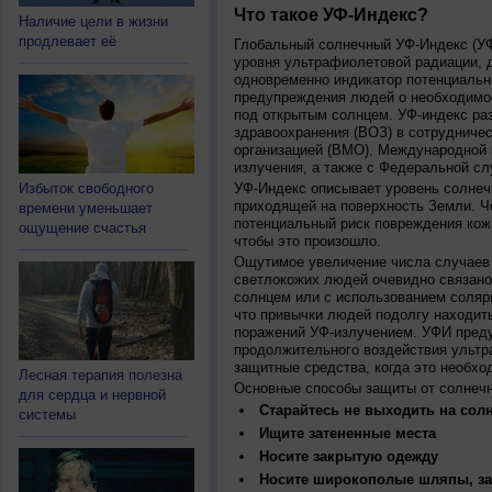
Что такое УФ-Индекс?
Наличие цели в жизни
продлевает её
Глобальный солнечный УФ-Индекс (УФИ
уровня ультрафиолетовой радиации, 
одновременно индикатор потенциальн
предупреждения людей о необходимос
под открытым солнцем. УФ-индекс ра
здравоохранения (ВОЗ) в сотрудниче
организацией (ВМО), Международной
излучения, а также с Федеральной с
Избыток свободного
УФ-Индекс описывает уровень солнеч
приходящей на поверхность Земли. Ч
времени уменьшает
потенциальный риск повреждения кожи
ощущение счастья
чтобы это произошло.
Ощутимое увеличение числа случаев 
светлокожих людей очевидно связано
солнцем или с использованием соляр
что привычки людей подолгу находить
поражений УФ-излучением. УФИ пред
продолжительного воздействия ультр
защитные средства, когда это необхо
Лесная терапия полезна
Основные способы защиты от солнеч
для сердца и нервной
Старайтесь не выходить на солн
системы
Ищите затененные места
Носите закрытую одежду
Носите широкополые шляпы, за