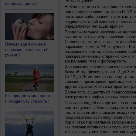
50% облучения.
веганская диета?
Небольшие дозы ультрафиолетового и
при продуцировании витамина D. УФ-
некоторых заболеваний, таких как: рах
медицинского наблюдения, и польза о
определяется лечащим врачом.
Продолжительное нахождение челове
вызывать острые и хронические пораж
Солнечные ожоги и загар – это наибо
Почему еда вкуснее и
поражения кожи от УФ-излучения. В д
полезнее, если есть её
разрушению клеток, образованию фиб
руками?
преждевременному старению кожи. УФ
воспалению глаз и фотокератиту.
Хронические заболевания включают дв
Каждый год фиксируется от 2 до 3 ми
От 12 до 15 миллионов слепнут от ка
связано с чрезмерным пребыванием на
других странах «пояса катаракты», ра
Более того, существуют предположен
Как продлить молодость
риск развития инфекционных заболева
и отодвинуть старость?
Привычки людей находиться на солнц
роста случаев заболевания раком кож
частоты занятий на свежем воздухе и
продолжительности облучения УФ-луч
пор считают длительное загорание но
как признак активности и хорошего зд
так как кожа у них более нежная и чу