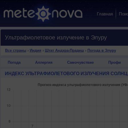
Главная
Пои
Ультрафиолетовое излучение в Элуру
Все страны
›
Индия
›
Штат Андхра-Прадеш
›
Погода в Элуру
Погода
Аллергия
Самочувствие
Профи
ИНДЕКС УЛЬТРАФИОЛЕТОВОГО ИЗЛУЧЕНИЯ СОЛНЦ