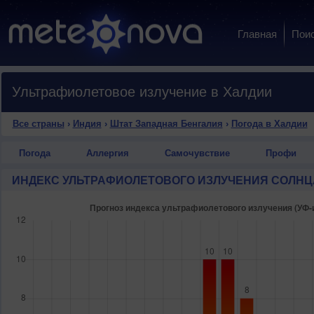
Главная
Пои
Ультрафиолетовое излучение в Халдии
Все страны
›
Индия
›
Штат Западная Бенгалия
›
Погода в Халдии
Погода
Аллергия
Самочувствие
Профи
ИНДЕКС УЛЬТРАФИОЛЕТОВОГО ИЗЛУЧЕНИЯ СОЛНЦ