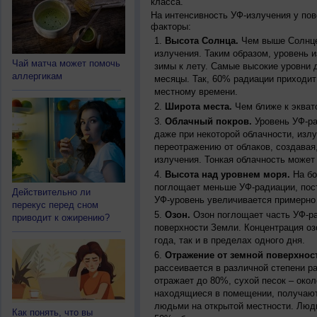
класса.
На интенсивность УФ-излучения у по
факторы:
Высота Солнца.
Чем выше Солнце 
излучения. Таким образом, уровень и
Чай матча может помочь
зимы к лету. Самые высокие уровни 
аллергикам
месяцы. Так, 60% радиации приходит
местному времени.
Широта места.
Чем ближе к экват
Облачный покров.
Уровень УФ-ра
даже при некоторой облачности, изл
переотражению от облаков, создавая
излучения. Тонкая облачность может
Высота над уровнем моря.
На бо
поглощает меньше УФ-радиации, пос
Действительно ли
УФ-уровень увеличивается примерно
перекус перед сном
Озон.
Озон поглощает часть УФ-ра
приводит к ожирению?
поверхности Земли. Концентрация оз
года, так и в пределах одного дня.
Отражение от земной поверхнос
рассеивается в различной степени р
отражает до 80%, сухой песок – окол
находящиеся в помещении, получают
людьми на открытой местности. Люд
Как понять, что вы