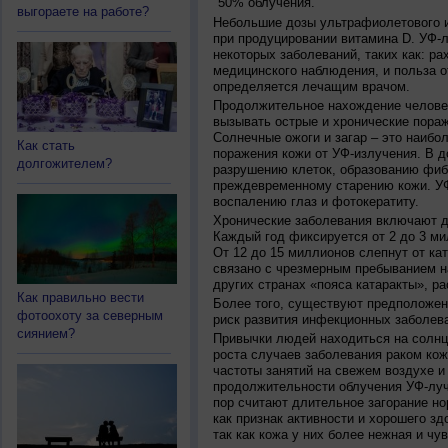
50% облучения.
выгораете на работе?
Небольшие дозы ультрафиолетового и
при продуцировании витамина D. УФ-
некоторых заболеваний, таких как: рах
медицинского наблюдения, и польза о
определяется лечащим врачом.
Продолжительное нахождение челове
вызывать острые и хронические пораж
Солнечные ожоги и загар – это наибо
Как стать
поражения кожи от УФ-излучения. В д
долгожителем?
разрушению клеток, образованию фиб
преждевременному старению кожи. УФ
воспалению глаз и фотокератиту.
Хронические заболевания включают дв
Каждый год фиксируется от 2 до 3 ми
От 12 до 15 миллионов слепнут от ка
связано с чрезмерным пребыванием на
других странах «пояса катаракты», ра
Как правильно вести
Более того, существуют предположен
фотоохоту за северным
риск развития инфекционных заболева
сиянием?
Привычки людей находиться на солнц
роста случаев заболевания раком кож
частоты занятий на свежем воздухе и
продолжительности облучения УФ-луч
пор считают длительное загорание но
как признак активности и хорошего зд
так как кожа у них более нежная и чу