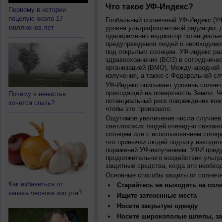
Что такое УФ-Индекс?
Первому в истории
поцелую около 17
Глобальный солнечный УФ-Индекс (УФИ
миллионов лет
уровня ультрафиолетовой радиации, 
одновременно индикатор потенциальн
предупреждения людей о необходимос
под открытым солнцем. УФ-индекс ра
здравоохранения (ВОЗ) в сотрудниче
организацией (ВМО), Международной
излучения, а также с Федеральной с
УФ-Индекс описывает уровень солнеч
приходящей на поверхность Земли. Ч
Почему в ненастье
потенциальный риск повреждения кожи
хочется спать?
чтобы это произошло.
Ощутимое увеличение числа случаев 
светлокожих людей очевидно связано
солнцем или с использованием соляр
что привычки людей подолгу находить
поражений УФ-излучением. УФИ пред
продолжительного воздействия ультр
защитные средства, когда это необхо
Основные способы защиты от солнеч
Как избавиться от
Старайтесь не выходить на солн
запаха чеснока изо рта?
Ищите затененные места
Носите закрытую одежду
Носите широкополые шляпы, за