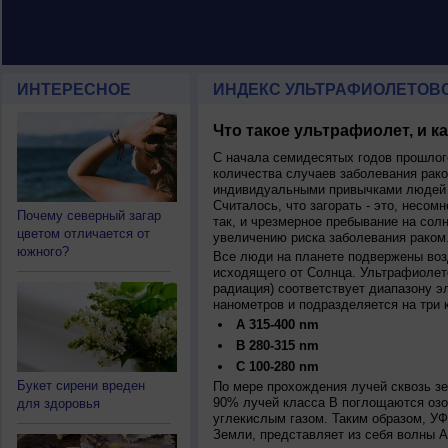
ИНТЕРЕСНОЕ
ИНДЕКС УЛЬТРАФИОЛЕТОВ
Что такое ультрафиолет, и к
С начала семидесятых годов прошлог
количества случаев заболевания рако
индивидуальными привычками людей 
Считалось, что загорать - это, несомн
Почему северный загар
так, и чрезмерное пребывание на сол
цветом отличается от
увеличению риска заболевания раком
южного?
Все люди на планете подвержены воз
исходящего от Солнца. Ультрафиолет
радиация) соответствует диапазону э
нанометров и подразделяется на три 
A 315-400 nm
B 280-315 nm
C 100-280 nm
Букет сирени вреден
По мере прохождения лучей сквозь з
90% лучей класса B поглощаются озо
для здоровья
углекислым газом. Таким образом, У
Земли, представляет из себя волны А