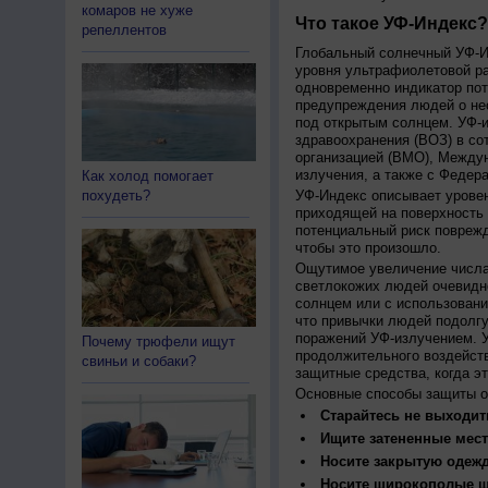
комаров не хуже
Что такое УФ-Индекс?
репеллентов
Глобальный солнечный УФ-Ин
уровня ультрафиолетовой ра
одновременно индикатор пот
предупреждения людей о нео
под открытым солнцем. УФ-и
здравоохранения (ВОЗ) в со
организацией (ВМО), Между
излучения, а также с Федер
Как холод помогает
похудеть?
УФ-Индекс описывает урове
приходящей на поверхность
потенциальный риск поврежд
чтобы это произошло.
Ощутимое увеличение числа
светлокожих людей очевидн
солнцем или с использовани
что привычки людей подолгу
поражений УФ-излучением. 
Почему трюфели ищут
продолжительного воздейст
свиньи и собаки?
защитные средства, когда э
Основные способы защиты о
Старайтесь не выходить
Ищите затененные мест
Носите закрытую одеж
Носите широкополые шл