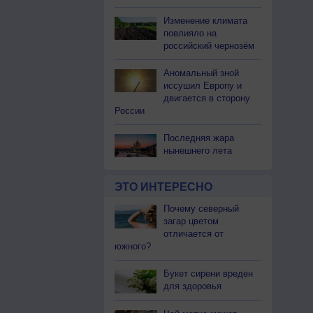
Изменение климата
повлияло на
российский чернозём
Аномальный зной
иссушил Европу и
двигается в сторону
России
Последняя жара
нынешнего лета
ЭТО ИНТЕРЕСНО
Почему северный
загар цветом
отличается от
южного?
Букет сирени вреден
для здоровья