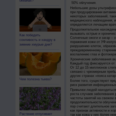
океанах?
50% облучения.
Небольшие дозы ультрафиол
при продуцировании витамин
некоторых заболеваний, таких
медицинского наблюдения, и
определяется лечащим врач
Продолжительное нахождени
вызывать острые и хроничес
Как победить
Солнечные ожоги и загар – 
сонливость и хандру в
поражения кожи от УФ-излуч
зимние хмурые дни?
разрушению клеток, образов
преждевременному старению
воспалению глаз и фотокера
Хронические заболевания вк
Каждый год фиксируется от 
От 12 до 15 миллионов слеп
связано с чрезмерным пребы
других странах «пояса катар
Чем полезна тыква?
Более того, существуют пре
риск развития инфекционных
Привычки людей находиться 
роста случаев заболевания 
частоты занятий на свежем в
продолжительности облучен
пор считают длительное заг
как признак активности и хо
Растение отпугивает
так как кожа у них более не