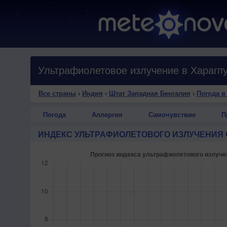
Ультрафиолетовое излучение в Харагп
Все страны
›
Индия
›
Штат Западная Бенгалия
›
Погода в
Погода
Аллергия
Самочувствие
П
ИНДЕКС УЛЬТРАФИОЛЕТОВОГО ИЗЛУЧЕНИЯ