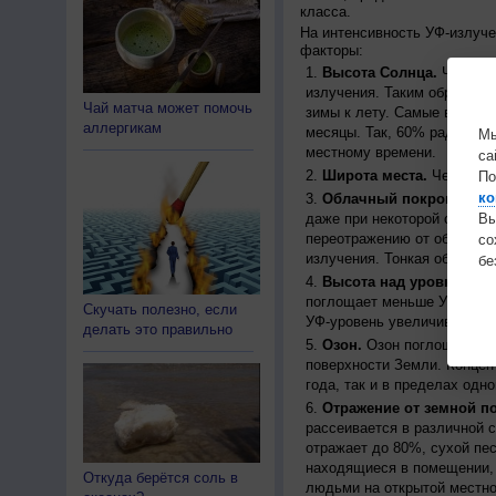
класса.
На интенсивность УФ-излуч
факторы:
Высота Солнца.
Чем выш
излучения. Таким образом, 
Чай матча может помочь
зимы к лету. Самые высоки
аллергикам
месяцы. Так, 60% радиации
Мы
местному времени.
са
Широта места.
Чем ближе
По
ко
Облачный покров.
Урове
даже при некоторой облачн
Вы
переотражению от облаков, 
с
излучения. Тонкая облачно
бе
Высота над уровнем мо
поглощает меньше УФ-ради
Скучать полезно, если
УФ-уровень увеличивается 
делать это правильно
Озон.
Озон поглощает час
поверхности Земли. Концен
года, так и в пределах одно
Отражение от земной п
рассеивается в различной 
отражает до 80%, сухой пес
находящиеся в помещении, 
Откуда берётся соль в
людьми на открытой местно