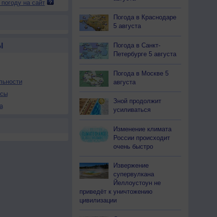
 погоду на сайт
Погода в Краснодаре
5 августа
Погода в Санкт-
Ы
Петербурге 5 августа
Погода в Москве 5
льности
августа
осы
Зной продолжит
а
усиливаться
Изменение климата
России происходит
очень быстро
Извержение
супервулкана
Йеллоустоун не
приведёт к уничтожению
цивилизации