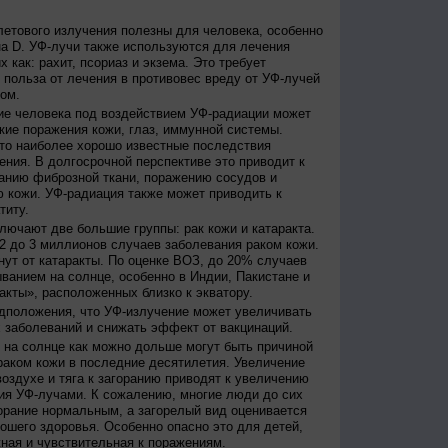
етового излучения полезны для человека, особенно
а D. УФ-лучи также используются для лечения
 как: рахит, псориаз и экзема. Это требует
 польза от лечения в противовес вреду от УФ-лучей
ом.
е человека под воздействием УФ-радиации может
кие поражения кожи, глаз, иммунной системы.
это наиболее хорошо известные последствия
ения. В долгосрочной перспективе это приводит к
анию фиброзной ткани, поражению сосудов и
 кожи. УФ-радиация также может приводить к
титу.
лючают две большие группы: рак кожи и катаракта.
2 до 3 миллионов случаев заболевания раком кожи.
нут от катаракты. По оценке ВОЗ, до 20% случаев
ванием на солнце, особенно в Индии, Пакистане и
акты», расположенных близко к экватору.
дположения, что УФ-излучение может увеличивать
 заболеваний и снижать эффект от вакцинаций.
на солнце как можно дольше могут быть причиной
раком кожи в последние десятилетия. Увеличение
оздухе и тяга к загоранию приводят к увеличению
ия УФ-лучами. К сожалению, многие люди до сих
орание нормальным, а загорелый вид оценивается
рошего здоровья. Особенно опасно это для детей,
жная и чувствительная к поражениям.