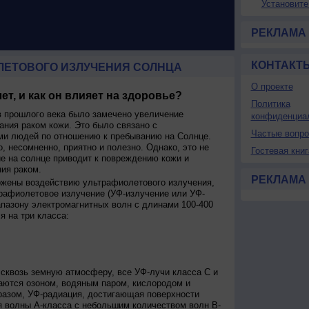
Установите
РЕКЛАМА
КОНТАКТ
ЛЕТОВОГО ИЗЛУЧЕНИЯ СОЛНЦА
О проекте
ет, и как он влияет на здоровье?
Политика
 прошлого века было замечено увеличение
конфиденциа
ания раком кожи. Это было связано с
Частые вопр
и людей по отношению к пребыванию на Солнце.
о, несомненно, приятно и полезно. Однако, это не
Гостевая книг
ие на солнце приводит к повреждению кожи и
ия раком.
РЕКЛАМА
ржены воздействию ультрафиолетового излучения,
рафиолетовое излучение (УФ-излучение или УФ-
апазону электромагнитных волн с длинами 100-400
я на три класса:
сквозь земную атмосферу, все УФ-лучи класса C и
аются озоном, водяным паром, кислородом и
разом, УФ-радиация, достигающая поверхности
я волны А-класса с небольшим количеством волн В-