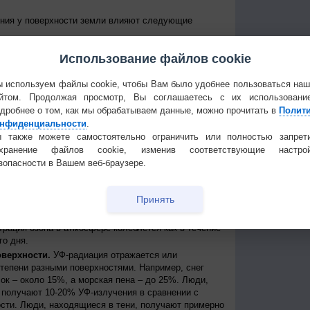
ения у поверхности земли влияют следующие
е Солнце над горизонтом, тем сильнее уровень УФ-
Использование файлов cookie
уровень излучения колеблется от дня к ночи и от
е уровни достигаются около полудня в летние
 приходит примерно между 11 и 15 часами дня по
 используем файлы cookie, чтобы Вам было удобнее пользоваться на
йтом. Продолжая просмотр, Вы соглашаетесь с их использовани
 к экватору, тем выше уровень УФ-радиации
дробнее о том, как мы обрабатываем данные, можно прочитать в
Полит
нфиденциальности
.
нь УФ-радиации выше при безоблачном небе, но
ости, излучение может быть сильным, благодаря
 также можете самостоятельно ограничить или полностью запрет
создавая, таким образом, рассеянные источники
охранение файлов cookie, изменив соответствующие настрой
сть может пропускать до 90% УФ-лучей.
зопасности в Вашем веб-браузере.
ря.
На больших высотах атмосфера тоньше и
ации, поступающей от Солнца. Каждые 1000 метров
Принять
примерно на 10%.
ть УФ-радиации, которая иначе могла бы достичь
трация озона в атмосфере колеблется как в течение
го дня.
оверхности.
УФ-радиация отражается или
степени разными поверхностями. Например, снег
ок – около 15%, а морская пена – до 25%. Люди,
получают 10-20% УФ-излучения в сравнении с
сти. Люди, находящиеся в тени, получают примерно