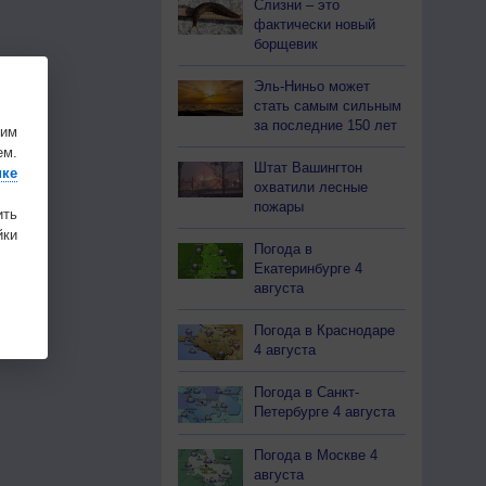
Слизни – это
фактически новый
борщевик
Эль-Ниньо может
стать самым сильным
за последние 150 лет
шим
ем.
Штат Вашингтон
ике
охватили лесные
пожары
ить
ки
Погода в
Екатеринбурге 4
августа
Погода в Краснодаре
4 августа
Погода в Санкт-
Петербурге 4 августа
Погода в Москве 4
августа