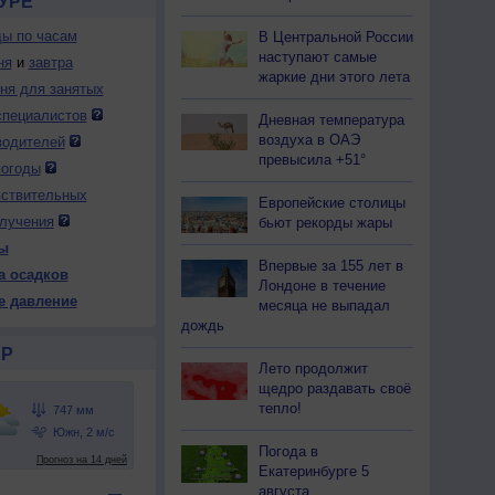
УРЕ
ды по часам
В Центральной России
наступают самые
ня
и
завтра
жаркие дни этого лета
дня для занятых
специалистов
Дневная температура
воздуха в ОАЭ
водителей
превысила +51°
погоды
вствительных
Европейские столицы
лучения
бьют рекорды жары
ы
Впервые за 155 лет в
а осадков
Лондоне в течение
е давление
месяца не выпадал
дождь
Р
Лето продолжит
щедро раздавать своё
тепло!
Погода в
Екатеринбурге 5
августа