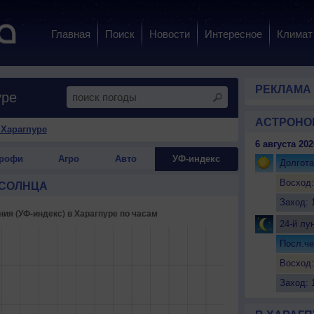
Главная
Поиск
Новости
Интересное
Климат
РЕКЛАМА
уре
АСТРОНО
 Харагпуре
6 августа 202
рофи
Агро
Авто
УФ-индекс
Долгота
Восход:
 СОЛНЦА
Заход: 
24-й лу
Посл.че
Восход:
Заход: 