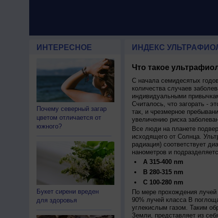
ИНТЕРЕСНОЕ
ИНДЕКС УЛЬТРАФИО
Что такое ультрафиол
С начала семидесятых годов
количества случаев заболев
индивидуальными привычкам
Считалось, что загорать - эт
Почему северный загар
так, и чрезмерное пребыван
цветом отличается от
увеличению риска заболеван
южного?
Все люди на планете подве
исходящего от Солнца. Ульт
радиация) соответствует ди
нанометров и подразделяетс
A 315-400 nm
B 280-315 nm
C 100-280 nm
Букет сирени вреден
По мере прохождения лучей 
90% лучей класса B поглощ
для здоровья
углекислым газом. Таким об
Земли, представляет из себ