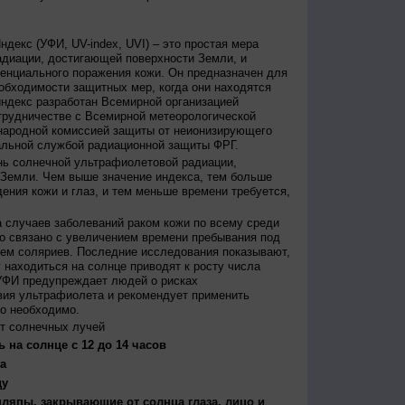
декс (УФИ, UV-index, UVI) – это простая мера
диации, достигающей поверхности Земли, и
енциального поражения кожи. Он предназначен для
бходимости защитных мер, когда они находятся
ндекс разработан Всемирной организацией
трудничестве с Всемирной метеорологической
народной комиссией защиты от неионизирующего
альной службой радиационной защиты ФРГ.
нь солнечной ультрафиолетовой радиации,
 Земли. Чем выше значение индекса, тем больше
ения кожи и глаз, и тем меньше времени требуется,
 случаев заболеваний раком кожи по всему среди
о связано с увеличением времени пребывания под
ем соляриев. Последние исследования показывают,
 находиться на солнце приводят к росту числа
УФИ предупреждает людей о рисках
вия ультрафиолета и рекомендует применить
то необходимо.
т солнечных лучей
 на солнце с 12 до 14 часов
а
ду
япы, закрывающие от солнца глаза, лицо и