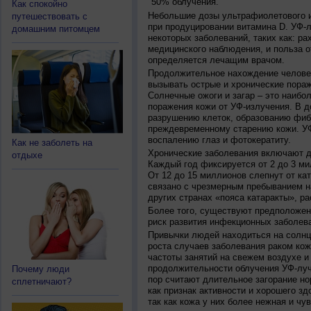
50% облучения.
Как спокойно
Небольшие дозы ультрафиолетового и
путешествовать с
при продуцировании витамина D. УФ-
домашним питомцем
некоторых заболеваний, таких как: рах
медицинского наблюдения, и польза о
определяется лечащим врачом.
Продолжительное нахождение челове
вызывать острые и хронические пораж
Солнечные ожоги и загар – это наибо
поражения кожи от УФ-излучения. В д
разрушению клеток, образованию фиб
преждевременному старению кожи. УФ
воспалению глаз и фотокератиту.
Как не заболеть на
Хронические заболевания включают дв
отдыхе
Каждый год фиксируется от 2 до 3 ми
От 12 до 15 миллионов слепнут от ка
связано с чрезмерным пребыванием на
других странах «пояса катаракты», ра
Более того, существуют предположен
риск развития инфекционных заболева
Привычки людей находиться на солнц
роста случаев заболевания раком кож
частоты занятий на свежем воздухе и
продолжительности облучения УФ-луч
Почему люди
пор считают длительное загорание но
сплетничают?
как признак активности и хорошего зд
так как кожа у них более нежная и чу