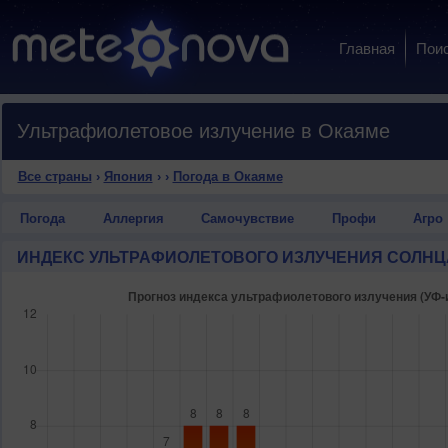
Главная
Пои
Ультрафиолетовое излучение в Окаяме
Все страны
›
Япония
›
›
Погода в Окаяме
Погода
Аллергия
Самочувствие
Профи
Агро
ИНДЕКС УЛЬТРАФИОЛЕТОВОГО ИЗЛУЧЕНИЯ СОЛНЦ