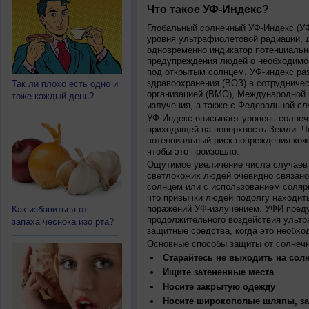
Что такое УФ-Индекс?
Глобальный солнечный УФ-Индекс (УФИ
уровня ультрафиолетовой радиации, 
одновременно индикатор потенциальн
предупреждения людей о необходимос
под открытым солнцем. УФ-индекс ра
здравоохранения (ВОЗ) в сотрудниче
Так ли плохо есть одно и
организацией (ВМО), Международной
тоже каждый день?
излучения, а также с Федеральной с
УФ-Индекс описывает уровень солнеч
приходящей на поверхность Земли. Ч
потенциальный риск повреждения кожи
чтобы это произошло.
Ощутимое увеличение числа случаев 
светлокожих людей очевидно связано
солнцем или с использованием соляр
что привычки людей подолгу находить
поражений УФ-излучением. УФИ пред
Как избавиться от
продолжительного воздействия ультр
запаха чеснока изо рта?
защитные средства, когда это необхо
Основные способы защиты от солнеч
Старайтесь не выходить на солн
Ищите затененные места
Носите закрытую одежду
Носите широкополые шляпы, за