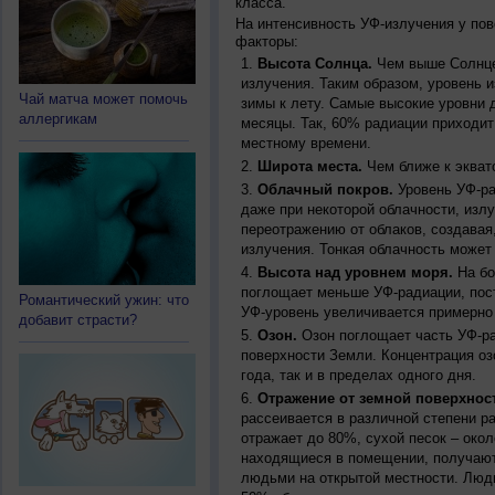
класса.
На интенсивность УФ-излучения у по
факторы:
Высота Солнца.
Чем выше Солнце 
излучения. Таким образом, уровень и
Чай матча может помочь
зимы к лету. Самые высокие уровни 
аллергикам
месяцы. Так, 60% радиации приходит
местному времени.
Широта места.
Чем ближе к экват
Облачный покров.
Уровень УФ-ра
даже при некоторой облачности, изл
переотражению от облаков, создавая
излучения. Тонкая облачность может
Высота над уровнем моря.
На бо
поглощает меньше УФ-радиации, пос
Романтический ужин: что
УФ-уровень увеличивается примерно
добавит страсти?
Озон.
Озон поглощает часть УФ-ра
поверхности Земли. Концентрация оз
года, так и в пределах одного дня.
Отражение от земной поверхнос
рассеивается в различной степени р
отражает до 80%, сухой песок – окол
находящиеся в помещении, получают
людьми на открытой местности. Люд