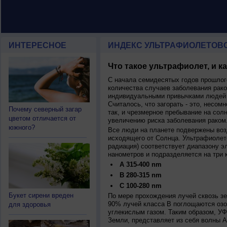
ИНТЕРЕСНОЕ
ИНДЕКС УЛЬТРАФИОЛЕТОВ
Что такое ультрафиолет, и к
С начала семидесятых годов прошлог
количества случаев заболевания рако
индивидуальными привычками людей 
Считалось, что загорать - это, несомн
Почему северный загар
так, и чрезмерное пребывание на сол
цветом отличается от
увеличению риска заболевания раком
южного?
Все люди на планете подвержены воз
исходящего от Солнца. Ультрафиолет
радиация) соответствует диапазону э
нанометров и подразделяется на три 
A 315-400 nm
B 280-315 nm
C 100-280 nm
Букет сирени вреден
По мере прохождения лучей сквозь з
90% лучей класса B поглощаются озо
для здоровья
углекислым газом. Таким образом, У
Земли, представляет из себя волны А