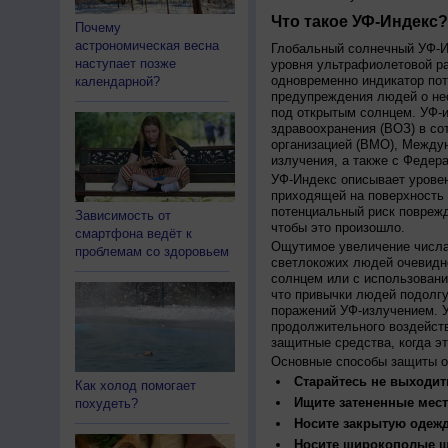
Что такое УФ-Индекс?
Почему
астрономическая весна
Глобальный солнечный УФ-Ин
наступает позже
уровня ультрафиолетовой ра
одновременно индикатор пот
календарной?
предупреждения людей о нео
под открытым солнцем. УФ-и
здравоохранения (ВОЗ) в со
организацией (ВМО), Между
излучения, а также с Федер
УФ-Индекс описывает урове
приходящей на поверхность
потенциальный риск поврежд
Зависимость от
чтобы это произошло.
смартфона ведёт к
Ощутимое увеличение числа
проблемам со здоровьем
светлокожих людей очевидн
солнцем или с использовани
что привычки людей подолгу
поражений УФ-излучением. 
продолжительного воздейст
защитные средства, когда э
Основные способы защиты о
Старайтесь не выходить
Как холод помогает
Ищите затененные мест
похудеть?
Носите закрытую одеж
Носите широкополые шл