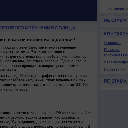
Установите
РЕКЛАМА
ЛЕТОВОГО ИЗЛУЧЕНИЯ СОЛНЦА
КОНТАКТ
ет, и как он влияет на здоровье?
О проекте
 прошлого века было замечено увеличение
Политика
ания раком кожи. Это было связано с
конфиденциа
и людей по отношению к пребыванию на Солнце.
о, несомненно, приятно и полезно. Однако, это не
Частые вопр
ие на солнце приводит к повреждению кожи и
Гостевая книг
ия раком.
ржены воздействию ультрафиолетового излучения,
рафиолетовое излучение (УФ-излучение или УФ-
РЕКЛАМА
апазону электромагнитных волн с длинами 100-400
я на три класса:
сквозь земную атмосферу, все УФ-лучи класса C и
аются озоном, водяным паром, кислородом и
разом, УФ-радиация, достигающая поверхности
я волны А-класса с небольшим количеством волн В-