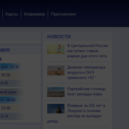
Карты
Информер
Приложения
НОВОСТИ
В Центральной России
МИЯ
наступают самые
жаркие дни этого лета
6
 дня: 13:30
Дневная температура
воздуха в ОАЭ
 05:56
превысила +51°
19:26
Европейские столицы
нный день
бьют рекорды жары
тв. 06/08
Впервые за 155 лет в
 23:46
Лондоне в течение
месяца не выпадал
13:14
дождь