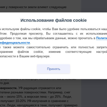
ения у поверхности земли влияют следующие
е Солнце над горизонтом, тем сильнее уровень УФ-
Использование файлов cookie
уровень излучения колеблется от дня к ночи и от
е уровни достигаются около полудня в летние
 приходит примерно между 11 и 15 часами дня по
 используем файлы cookie, чтобы Вам было удобнее пользоваться на
йтом. Продолжая просмотр, Вы соглашаетесь с их использовани
 к экватору, тем выше уровень УФ-радиации
дробнее о том, как мы обрабатываем данные, можно прочитать в
Полит
нфиденциальности
.
нь УФ-радиации выше при безоблачном небе, но
ости, излучение может быть сильным, благодаря
 также можете самостоятельно ограничить или полностью запрет
создавая, таким образом, рассеянные источники
охранение файлов cookie, изменив соответствующие настрой
сть может пропускать до 90% УФ-лучей.
зопасности в Вашем веб-браузере.
ря.
На больших высотах атмосфера тоньше и
ации, поступающей от Солнца. Каждые 1000 метров
Принять
примерно на 10%.
ть УФ-радиации, которая иначе могла бы достичь
трация озона в атмосфере колеблется как в течение
го дня.
оверхности.
УФ-радиация отражается или
степени разными поверхностями. Например, снег
ок – около 15%, а морская пена – до 25%. Люди,
получают 10-20% УФ-излучения в сравнении с
сти. Люди, находящиеся в тени, получают примерно