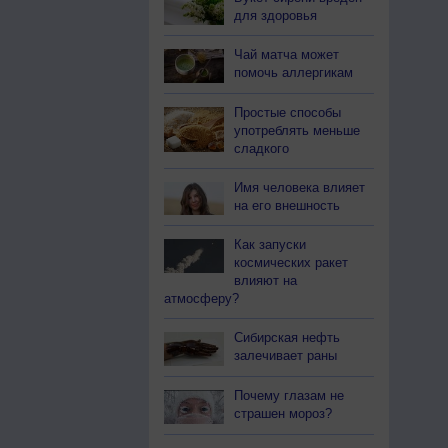
для здоровья
Чай матча может
помочь аллергикам
Простые способы
употреблять меньше
сладкого
Имя человека влияет
на его внешность
Как запуски
космических ракет
влияют на
атмосферу?
Сибирская нефть
залечивает раны
Почему глазам не
страшен мороз?