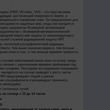
декс (УФИ, UV-index, UVI) – это простая мера
диации, достигающей поверхности Земли, и
енциального поражения кожи. Он предназначен для
бходимости защитных мер, когда они находятся
ндекс разработан Всемирной организацией
трудничестве с Всемирной метеорологической
народной комиссией защиты от неионизирующего
альной службой радиационной защиты ФРГ.
нь солнечной ультрафиолетовой радиации,
 Земли. Чем выше значение индекса, тем больше
ения кожи и глаз, и тем меньше времени требуется,
 случаев заболеваний раком кожи по всему среди
о связано с увеличением времени пребывания под
ем соляриев. Последние исследования показывают,
 находиться на солнце приводят к росту числа
УФИ предупреждает людей о рисках
вия ультрафиолета и рекомендует применить
то необходимо.
т солнечных лучей
 на солнце с 12 до 14 часов
а
ду
япы, закрывающие от солнца глаза, лицо и