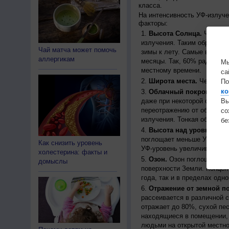
класса.
На интенсивность УФ-излуч
факторы:
Высота Солнца.
Чем выш
излучения. Таким образом, 
Чай матча может помочь
зимы к лету. Самые высоки
аллергикам
месяцы. Так, 60% радиации
Мы
местному времени.
са
Широта места.
Чем ближе
По
ко
Облачный покров.
Урове
даже при некоторой облачн
Вы
переотражению от облаков, 
с
излучения. Тонкая облачно
бе
Высота над уровнем мо
поглощает меньше УФ-ради
Как снизить уровень
УФ-уровень увеличивается 
холестерина: факты и
Озон.
Озон поглощает час
домыслы
поверхности Земли. Концен
года, так и в пределах одно
Отражение от земной п
рассеивается в различной 
отражает до 80%, сухой пес
находящиеся в помещении, 
людьми на открытой местно