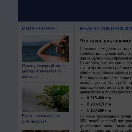
ИНТЕРЕСНОЕ
ИНДЕКС УЛЬТРАФИО
Что такое ультрафиол
С начала семидесятых годов
количества случаев заболев
индивидуальными привычкам
Считалось, что загорать - эт
Почему северный загар
так, и чрезмерное пребыван
цветом отличается от
увеличению риска заболеван
южного?
Все люди на планете подве
исходящего от Солнца. Ульт
радиация) соответствует ди
нанометров и подразделяетс
A 315-400 nm
B 280-315 nm
C 100-280 nm
Букет сирени вреден
По мере прохождения лучей 
90% лучей класса B поглощ
для здоровья
углекислым газом. Таким об
Земли, представляет из себ