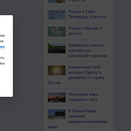
Погода в Санкт-
Петербурге 4 августа
Погода в Москве 4
августа
шим
ем.
Изменение климата
ике
повлияло на
российский чернозём
ить
ки
Аномальный зной
иссушил Европу и
двигается в сторону
России
Последняя жара
нынешнего лета
В Южной Корее
обновлён
национальный рекорд
жары