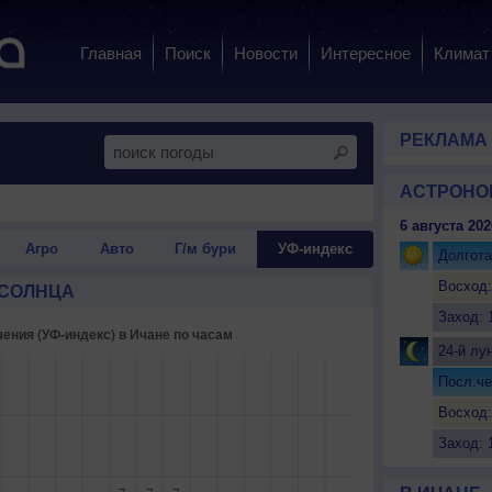
Главная
Поиск
Новости
Интересное
Климат
РЕКЛАМА
АСТРОНО
6 августа 202
Агро
Авто
Г/м бури
УФ-индекс
Долгота
Восход:
 СОЛНЦА
Заход: 
24-й лу
Посл.че
Восход:
Заход: 