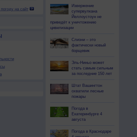
Извержение
 погоду на сайт
супервулкана
Йеллоустоун не
приведёт к уничтожению
цивилизации
Ы
Слизни – это
фактически новый
борщевик
льности
Эль-Ниньо может
осы
стать самым сильным
за последние 150 лет
а
Штат Вашингтон
охватили лесные
пожары
Погода в
Екатеринбурге 4
августа
Погода в Краснодаре
4 августа