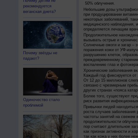
Почему детям не
50% облучения.
рекомендуется
Небольшие дозы ультрафиол
веганская диета?
при продуцировании витамин
некоторых заболеваний, таких
медицинского наблюдения, и
определяется лечащим врач
Продолжительное нахождени
вызывать острые и хроничес
Солнечные ожоги и загар – 
поражения кожи от УФ-излуч
Почему звёзды не
разрушению клеток, образов
падают?
преждевременному старению
воспалению глаз и фотокера
Хронические заболевания вк
Каждый год фиксируется от 
От 12 до 15 миллионов слеп
связано с чрезмерным пребы
других странах «пояса катар
Более того, существуют пре
Одиночество стало
риск развития инфекционных
проблемой
Привычки людей находиться 
роста случаев заболевания 
частоты занятий на свежем в
продолжительности облучен
пор считают длительное заг
как признак активности и хо
так как кожа у них более не