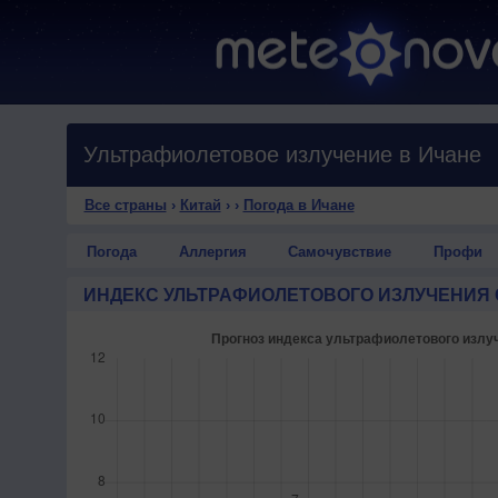
Ультрафиолетовое излучение в Ичане
Все страны
›
Китай
›
›
Погода в Ичане
Погода
Аллергия
Самочувствие
Профи
ИНДЕКС УЛЬТРАФИОЛЕТОВОГО ИЗЛУЧЕНИЯ