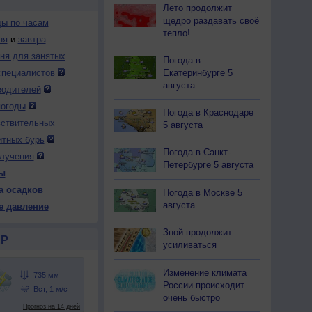
Лето продолжит
щедро раздавать своё
ды по часам
тепло!
ня
и
завтра
дня для занятых
Погода в
Екатеринбурге 5
специалистов
августа
водителей
погоды
Погода в Краснодаре
вствительных
5 августа
итных бурь
Погода в Санкт-
лучения
Петербурге 5 августа
ы
а осадков
Погода в Москве 5
августа
е давление
Зной продолжит
Р
усиливаться
Изменение климата
России происходит
очень быстро