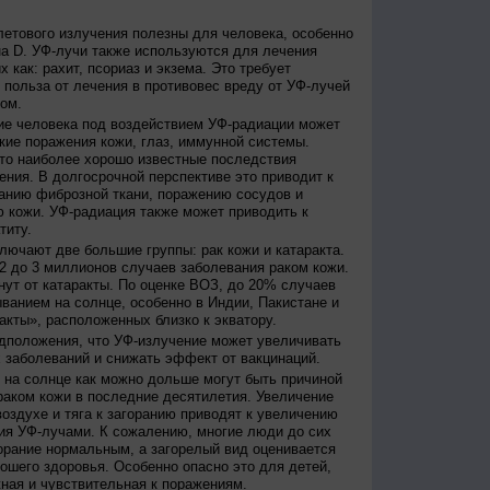
етового излучения полезны для человека, особенно
а D. УФ-лучи также используются для лечения
 как: рахит, псориаз и экзема. Это требует
 польза от лечения в противовес вреду от УФ-лучей
ом.
е человека под воздействием УФ-радиации может
кие поражения кожи, глаз, иммунной системы.
это наиболее хорошо известные последствия
ения. В долгосрочной перспективе это приводит к
анию фиброзной ткани, поражению сосудов и
 кожи. УФ-радиация также может приводить к
титу.
лючают две большие группы: рак кожи и катаракта.
2 до 3 миллионов случаев заболевания раком кожи.
нут от катаракты. По оценке ВОЗ, до 20% случаев
ванием на солнце, особенно в Индии, Пакистане и
акты», расположенных близко к экватору.
дположения, что УФ-излучение может увеличивать
 заболеваний и снижать эффект от вакцинаций.
на солнце как можно дольше могут быть причиной
раком кожи в последние десятилетия. Увеличение
оздухе и тяга к загоранию приводят к увеличению
ия УФ-лучами. К сожалению, многие люди до сих
орание нормальным, а загорелый вид оценивается
рошего здоровья. Особенно опасно это для детей,
жная и чувствительная к поражениям.