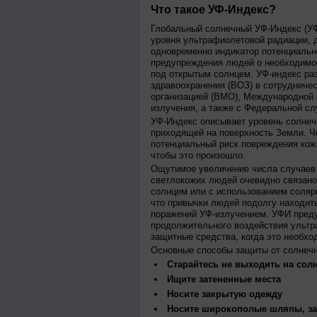
Что такое УФ-Индекс?
Глобальный солнечный УФ-Индекс (УФИ
уровня ультрафиолетовой радиации, 
одновременно индикатор потенциальн
предупреждения людей о необходимос
под открытым солнцем. УФ-индекс ра
здравоохранения (ВОЗ) в сотрудниче
организацией (ВМО), Международной
излучения, а также с Федеральной с
УФ-Индекс описывает уровень солнеч
приходящей на поверхность Земли. Ч
потенциальный риск повреждения кожи
чтобы это произошло.
Ощутимое увеличение числа случаев 
светлокожих людей очевидно связано
солнцем или с использованием соляр
что привычки людей подолгу находить
поражений УФ-излучением. УФИ пред
продолжительного воздействия ультр
защитные средства, когда это необхо
Основные способы защиты от солнеч
Старайтесь не выходить на солн
Ищите затененные места
Носите закрытую одежду
Носите широкополые шляпы, за