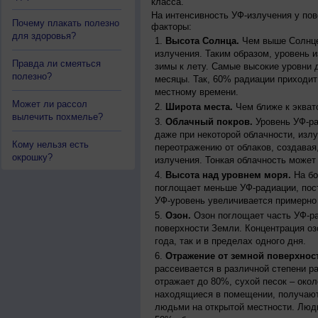
класса.
На интенсивность УФ-излучения у по
Почему плакать полезно
факторы:
для здоровья?
Высота Солнца.
Чем выше Солнце 
излучения. Таким образом, уровень и
Правда ли смеяться
зимы к лету. Самые высокие уровни 
полезно?
месяцы. Так, 60% радиации приходит
местному времени.
Может ли рассол
Широта места.
Чем ближе к экват
вылечить похмелье?
Облачный покров.
Уровень УФ-ра
даже при некоторой облачности, изл
Кому нельзя есть
переотражению от облаков, создавая
окрошку?
излучения. Тонкая облачность может
Высота над уровнем моря.
На бо
поглощает меньше УФ-радиации, пос
УФ-уровень увеличивается примерно
Озон.
Озон поглощает часть УФ-ра
поверхности Земли. Концентрация оз
года, так и в пределах одного дня.
Отражение от земной поверхнос
рассеивается в различной степени р
отражает до 80%, сухой песок – окол
находящиеся в помещении, получают
людьми на открытой местности. Люд