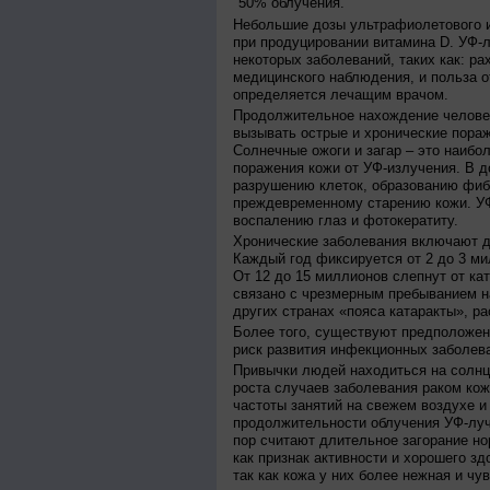
50% облучения.
Небольшие дозы ультрафиолетового и
при продуцировании витамина D. УФ-
некоторых заболеваний, таких как: рах
медицинского наблюдения, и польза о
определяется лечащим врачом.
Продолжительное нахождение челове
вызывать острые и хронические пораж
Солнечные ожоги и загар – это наибо
поражения кожи от УФ-излучения. В д
разрушению клеток, образованию фиб
преждевременному старению кожи. УФ
воспалению глаз и фотокератиту.
Хронические заболевания включают дв
Каждый год фиксируется от 2 до 3 ми
От 12 до 15 миллионов слепнут от ка
связано с чрезмерным пребыванием на
других странах «пояса катаракты», ра
Более того, существуют предположен
риск развития инфекционных заболева
Привычки людей находиться на солнц
роста случаев заболевания раком кож
частоты занятий на свежем воздухе и
продолжительности облучения УФ-луч
пор считают длительное загорание но
как признак активности и хорошего зд
так как кожа у них более нежная и чу