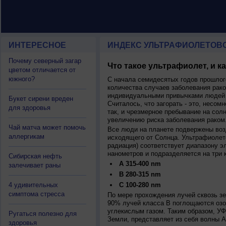
ИНТЕРЕСНОЕ
ИНДЕКС УЛЬТРАФИОЛЕТОВ
Почему северный загар
Что такое ультрафиолет, и к
цветом отличается от
южного?
С начала семидесятых годов прошлог
количества случаев заболевания рако
индивидуальными привычками людей 
Букет сирени вреден
Считалось, что загорать - это, несомн
для здоровья
так, и чрезмерное пребывание на сол
увеличению риска заболевания раком
Чай матча может помочь
Все люди на планете подвержены воз
аллергикам
исходящего от Солнца. Ультрафиолет
радиация) соответствует диапазону э
нанометров и подразделяется на три 
Сибирская нефть
A 315-400 nm
залечивает раны
B 280-315 nm
4 удивительных
C 100-280 nm
симптома стресса
По мере прохождения лучей сквозь з
90% лучей класса B поглощаются озо
углекислым газом. Таким образом, У
Ругаться полезно для
Земли, представляет из себя волны А
здоровья