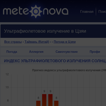
Главная
Пои
Ультрафиолетовое излучение в Цзяи
Все страны
›
Тайвань (Китай)
›
›
Погода в Цзяи
Погода
Аллергия
Самочувствие
Профи
ИНДЕКС УЛЬТРАФИОЛЕТОВОГО ИЗЛУЧЕНИЯ СОЛНЦ