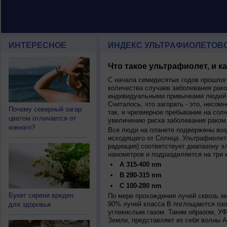
ИНТЕРЕСНОЕ
ИНДЕКС УЛЬТРАФИОЛЕТОВ
Что такое ультрафиолет, и к
С начала семидесятых годов прошлог
количества случаев заболевания рако
индивидуальными привычками людей 
Считалось, что загорать - это, несомн
Почему северный загар
так, и чрезмерное пребывание на сол
цветом отличается от
увеличению риска заболевания раком
южного?
Все люди на планете подвержены воз
исходящего от Солнца. Ультрафиолет
радиация) соответствует диапазону э
нанометров и подразделяется на три 
A 315-400 nm
B 280-315 nm
C 100-280 nm
Букет сирени вреден
По мере прохождения лучей сквозь з
90% лучей класса B поглощаются озо
для здоровья
углекислым газом. Таким образом, У
Земли, представляет из себя волны А