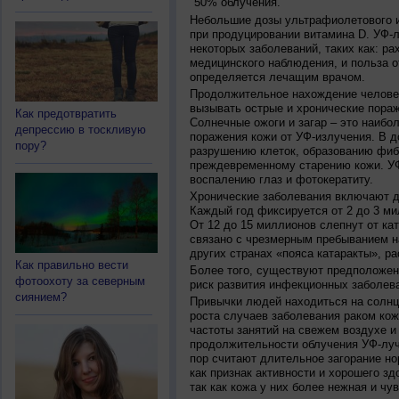
50% облучения.
Небольшие дозы ультрафиолетового и
при продуцировании витамина D. УФ-
некоторых заболеваний, таких как: рах
медицинского наблюдения, и польза о
определяется лечащим врачом.
Продолжительное нахождение челове
вызывать острые и хронические пораж
Как предотвратить
Солнечные ожоги и загар – это наибо
депрессию в тоскливую
поражения кожи от УФ-излучения. В д
пору?
разрушению клеток, образованию фиб
преждевременному старению кожи. УФ
воспалению глаз и фотокератиту.
Хронические заболевания включают дв
Каждый год фиксируется от 2 до 3 ми
От 12 до 15 миллионов слепнут от ка
связано с чрезмерным пребыванием на
других странах «пояса катаракты», ра
Как правильно вести
Более того, существуют предположен
фотоохоту за северным
риск развития инфекционных заболева
сиянием?
Привычки людей находиться на солнц
роста случаев заболевания раком кож
частоты занятий на свежем воздухе и
продолжительности облучения УФ-луч
пор считают длительное загорание но
как признак активности и хорошего зд
так как кожа у них более нежная и чу