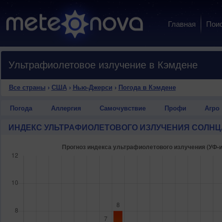
Главная
Пои
Ультрафиолетовое излучение в Кэмдене
Все страны
›
США
›
Нью-Джерси
›
Погода в Кэмдене
Погода
Аллергия
Самочувствие
Профи
Агро
ИНДЕКС УЛЬТРАФИОЛЕТОВОГО ИЗЛУЧЕНИЯ СОЛНЦ