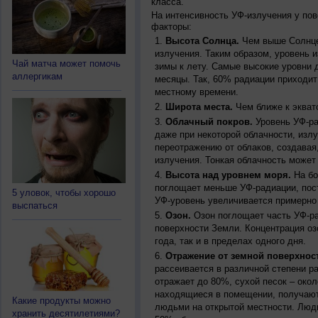
класса.
На интенсивность УФ-излучения у по
факторы:
Высота Солнца.
Чем выше Солнце 
излучения. Таким образом, уровень и
Чай матча может помочь
зимы к лету. Самые высокие уровни 
аллергикам
месяцы. Так, 60% радиации приходит
местному времени.
Широта места.
Чем ближе к экват
Облачный покров.
Уровень УФ-ра
даже при некоторой облачности, изл
переотражению от облаков, создавая
излучения. Тонкая облачность может
Высота над уровнем моря.
На бо
поглощает меньше УФ-радиации, пос
5 уловок, чтобы хорошо
УФ-уровень увеличивается примерно
выспаться
Озон.
Озон поглощает часть УФ-ра
поверхности Земли. Концентрация оз
года, так и в пределах одного дня.
Отражение от земной поверхнос
рассеивается в различной степени р
отражает до 80%, сухой песок – окол
находящиеся в помещении, получают
Какие продукты можно
людьми на открытой местности. Люд
хранить десятилетиями?