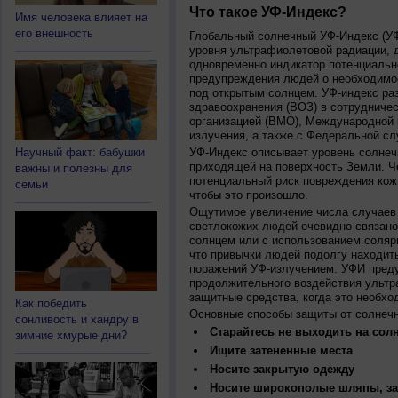
Что такое УФ-Индекс?
Имя человека влияет на
его внешность
Глобальный солнечный УФ-Индекс (УФИ
уровня ультрафиолетовой радиации, 
одновременно индикатор потенциальн
предупреждения людей о необходимос
под открытым солнцем. УФ-индекс ра
здравоохранения (ВОЗ) в сотрудниче
организацией (ВМО), Международной
излучения, а также с Федеральной с
Научный факт: бабушки
УФ-Индекс описывает уровень солнеч
приходящей на поверхность Земли. Ч
важны и полезны для
потенциальный риск повреждения кожи
семьи
чтобы это произошло.
Ощутимое увеличение числа случаев 
светлокожих людей очевидно связано
солнцем или с использованием соляр
что привычки людей подолгу находить
поражений УФ-излучением. УФИ пред
продолжительного воздействия ультр
защитные средства, когда это необхо
Как победить
Основные способы защиты от солнеч
сонливость и хандру в
Старайтесь не выходить на солн
зимние хмурые дни?
Ищите затененные места
Носите закрытую одежду
Носите широкополые шляпы, за