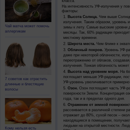
класса.
На интенсивность УФ-излучения у по
факторы:
Высота Солнца.
Чем выше Солнце 
излучения. Таким образом, уровень и
Чай матча может помочь
зимы к лету. Самые высокие уровни 
аллергикам
месяцы. Так, 60% радиации приходит
местному времени.
Широта места.
Чем ближе к экват
Облачный покров.
Уровень УФ-ра
даже при некоторой облачности, изл
переотражению от облаков, создавая
излучения. Тонкая облачность может
Высота над уровнем моря.
На бо
поглощает меньше УФ-радиации, пос
7 советов как отрастить
УФ-уровень увеличивается примерно
длинные и блестящие
Озон.
Озон поглощает часть УФ-ра
волосы
поверхности Земли. Концентрация оз
года, так и в пределах одного дня.
Отражение от земной поверхнос
рассеивается в различной степени р
отражает до 80%, сухой песок – окол
находящиеся в помещении, получают
людьми на открытой местности. Люд
Кому нельзя есть