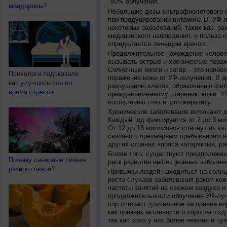
50% облучения.
мандарины?
Небольшие дозы ультрафиолетового и
при продуцировании витамина D. УФ-
некоторых заболеваний, таких как: рах
медицинского наблюдения, и польза о
определяется лечащим врачом.
Продолжительное нахождение челове
вызывать острые и хронические пораж
Солнечные ожоги и загар – это наибо
Психологи подсказали
поражения кожи от УФ-излучения. В д
как улучшить сон во
разрушению клеток, образованию фиб
время стресса
преждевременному старению кожи. УФ
воспалению глаз и фотокератиту.
Хронические заболевания включают дв
Каждый год фиксируется от 2 до 3 ми
От 12 до 15 миллионов слепнут от ка
связано с чрезмерным пребыванием на
других странах «пояса катаракты», ра
Более того, существуют предположен
Почему северные сияния
риск развития инфекционных заболева
разного цвета?
Привычки людей находиться на солнц
роста случаев заболевания раком кож
частоты занятий на свежем воздухе и
продолжительности облучения УФ-луч
пор считают длительное загорание но
как признак активности и хорошего зд
так как кожа у них более нежная и чу