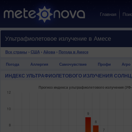
Главная
Пои
Ультрафиолетовое излучение в Амесе
Все страны
›
США
›
Айова
›
Погода в Амесе
Погода
Аллергия
Самочувствие
Профи
Агро
ИНДЕКС УЛЬТРАФИОЛЕТОВОГО ИЗЛУЧЕНИЯ СОЛНЦ