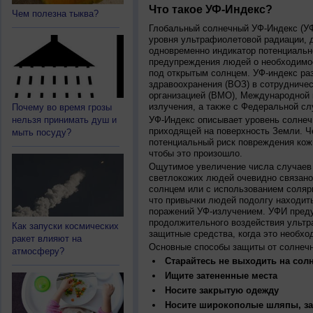
Что такое УФ-Индекс?
Чем полезна тыква?
Глобальный солнечный УФ-Индекс (УФИ
уровня ультрафиолетовой радиации, 
одновременно индикатор потенциальн
предупреждения людей о необходимос
под открытым солнцем. УФ-индекс ра
здравоохранения (ВОЗ) в сотрудниче
организацией (ВМО), Международной
излучения, а также с Федеральной с
Почему во время грозы
нельзя принимать душ и
УФ-Индекс описывает уровень солнеч
приходящей на поверхность Земли. Ч
мыть посуду?
потенциальный риск повреждения кожи
чтобы это произошло.
Ощутимое увеличение числа случаев 
светлокожих людей очевидно связано
солнцем или с использованием соляр
что привычки людей подолгу находить
поражений УФ-излучением. УФИ пред
продолжительного воздействия ультр
Как запуски космических
защитные средства, когда это необхо
ракет влияют на
Основные способы защиты от солнеч
атмосферу?
Старайтесь не выходить на солн
Ищите затененные места
Носите закрытую одежду
Носите широкополые шляпы, за