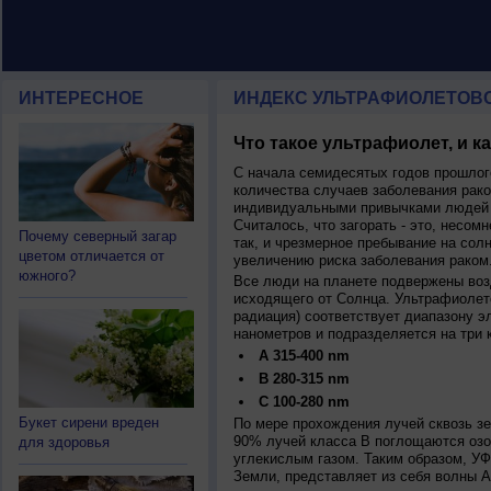
ИНТЕРЕСНОЕ
ИНДЕКС УЛЬТРАФИОЛЕТОВ
Что такое ультрафиолет, и к
С начала семидесятых годов прошлог
количества случаев заболевания рако
индивидуальными привычками людей 
Считалось, что загорать - это, несомн
Почему северный загар
так, и чрезмерное пребывание на сол
цветом отличается от
увеличению риска заболевания раком
южного?
Все люди на планете подвержены воз
исходящего от Солнца. Ультрафиолет
радиация) соответствует диапазону э
нанометров и подразделяется на три 
A 315-400 nm
B 280-315 nm
C 100-280 nm
Букет сирени вреден
По мере прохождения лучей сквозь з
90% лучей класса B поглощаются озо
для здоровья
углекислым газом. Таким образом, У
Земли, представляет из себя волны А