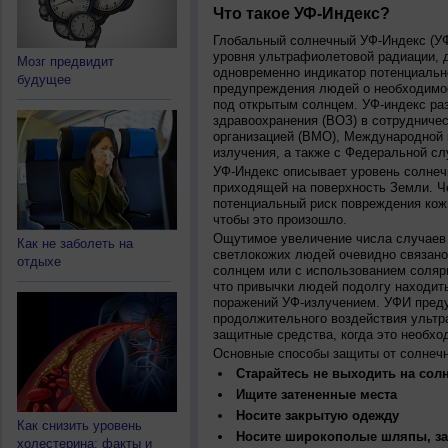
Что такое УФ-Индекс?
Глобальный солнечный УФ-Индекс (УФИ
уровня ультрафиолетовой радиации, 
Мозг предвидит
одновременно индикатор потенциальн
будущее
предупреждения людей о необходимос
под открытым солнцем. УФ-индекс ра
здравоохранения (ВОЗ) в сотрудниче
организацией (ВМО), Международной
излучения, а также с Федеральной с
УФ-Индекс описывает уровень солнеч
приходящей на поверхность Земли. Ч
потенциальный риск повреждения кожи
чтобы это произошло.
Ощутимое увеличение числа случаев 
Как не заболеть на
светлокожих людей очевидно связано
отдыхе
солнцем или с использованием соляр
что привычки людей подолгу находить
поражений УФ-излучением. УФИ пред
продолжительного воздействия ультр
защитные средства, когда это необхо
Основные способы защиты от солнеч
Старайтесь не выходить на солн
Ищите затененные места
Носите закрытую одежду
Как снизить уровень
Носите широкополые шляпы, за
холестерина: факты и