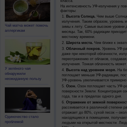
класса.
На интенсивность УФ-излучения у по
факторы:
Высота Солнца.
Чем выше Солнце 
излучения. Таким образом, уровень и
Чай матча может помочь
зимы к лету. Самые высокие уровни 
аллергикам
месяцы. Так, 60% радиации приходит
местному времени.
Широта места.
Чем ближе к экват
Облачный покров.
Уровень УФ-ра
даже при некоторой облачности, изл
переотражению от облаков, создавая
излучения. Тонкая облачность может
У зелёного чая
Высота над уровнем моря.
На бо
обнаружили
поглощает меньше УФ-радиации, пос
неожиданную пользу
УФ-уровень увеличивается примерно
Озон.
Озон поглощает часть УФ-ра
поверхности Земли. Концентрация оз
года, так и в пределах одного дня.
Отражение от земной поверхнос
рассеивается в различной степени р
отражает до 80%, сухой песок – окол
Одиночество стало
находящиеся в помещении, получают
проблемой
людьми на открытой местности. Люд