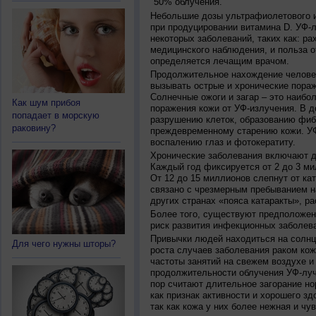
50% облучения.
Небольшие дозы ультрафиолетового и
при продуцировании витамина D. УФ-
некоторых заболеваний, таких как: рах
медицинского наблюдения, и польза о
определяется лечащим врачом.
Продолжительное нахождение челове
вызывать острые и хронические пораж
Солнечные ожоги и загар – это наибо
Как шум прибоя
поражения кожи от УФ-излучения. В д
попадает в морскую
разрушению клеток, образованию фиб
раковину?
преждевременному старению кожи. УФ
воспалению глаз и фотокератиту.
Хронические заболевания включают дв
Каждый год фиксируется от 2 до 3 ми
От 12 до 15 миллионов слепнут от ка
связано с чрезмерным пребыванием на
других странах «пояса катаракты», ра
Более того, существуют предположен
риск развития инфекционных заболева
Привычки людей находиться на солнц
Для чего нужны шторы?
роста случаев заболевания раком кож
частоты занятий на свежем воздухе и
продолжительности облучения УФ-луч
пор считают длительное загорание но
как признак активности и хорошего зд
так как кожа у них более нежная и чу