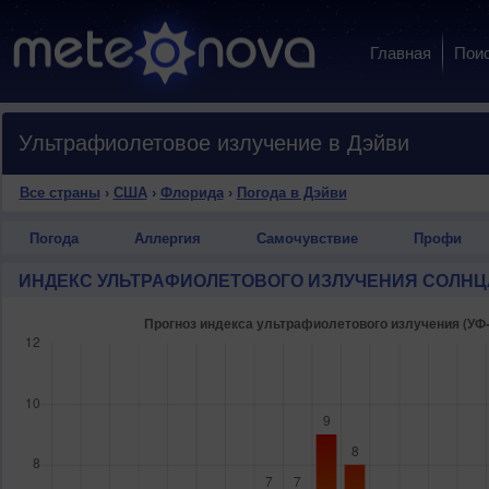
Главная
Пои
Ультрафиолетовое излучение в Дэйви
Все страны
›
США
›
Флорида
›
Погода в Дэйви
Погода
Аллергия
Самочувствие
Профи
ИНДЕКС УЛЬТРАФИОЛЕТОВОГО ИЗЛУЧЕНИЯ СОЛНЦ