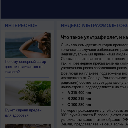
ИНТЕРЕСНОЕ
ИНДЕКС УЛЬТРАФИОЛЕТОВ
Что такое ультрафиолет, и к
С начала семидесятых годов прошлог
количества случаев заболевания рако
индивидуальными привычками людей 
Считалось, что загорать - это, несомн
Почему северный загар
так, и чрезмерное пребывание на сол
цветом отличается от
увеличению риска заболевания раком
южного?
Все люди на планете подвержены воз
исходящего от Солнца. Ультрафиолет
радиация) соответствует диапазону э
нанометров и подразделяется на три 
A 315-400 nm
B 280-315 nm
C 100-280 nm
Букет сирени вреден
По мере прохождения лучей сквозь з
90% лучей класса B поглощаются озо
для здоровья
углекислым газом. Таким образом, У
Земли, представляет из себя волны А