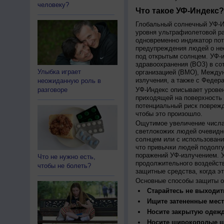
человеку?
Что такое УФ-Индекс?
Глобальный солнечный УФ-Ин
уровня ультрафиолетовой ра
одновременно индикатор пот
предупреждения людей о нео
под открытым солнцем. УФ-и
здравоохранения (ВОЗ) в со
Улыбка играет
организацией (ВМО), Между
излучения, а также с Федер
неожиданную роль в
разговоре
УФ-Индекс описывает урове
приходящей на поверхность
потенциальный риск поврежд
чтобы это произошло.
Ощутимое увеличение числа
светлокожих людей очевидн
солнцем или с использовани
что привычки людей подолгу
поражений УФ-излучением. 
Что не нужно есть,
продолжительного воздейст
чтобы не болеть?
защитные средства, когда э
Основные способы защиты о
Старайтесь не выходить
Ищите затененные мест
Носите закрытую одеж
Носите широкополые шл