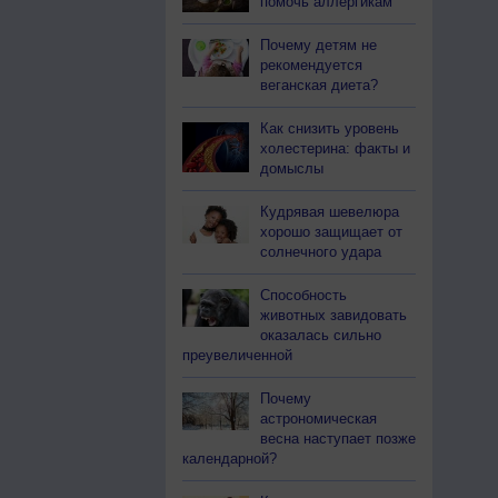
помочь аллергикам
Почему детям не
рекомендуется
веганская диета?
Как снизить уровень
холестерина: факты и
домыслы
Кудрявая шевелюра
хорошо защищает от
солнечного удара
Способность
животных завидовать
оказалась сильно
преувеличенной
Почему
астрономическая
весна наступает позже
календарной?