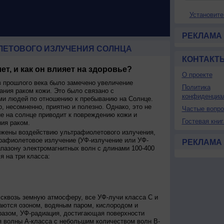
Установите
РЕКЛАМА
ЛЕТОВОГО ИЗЛУЧЕНИЯ СОЛНЦА
КОНТАКТ
ет, и как он влияет на здоровье?
О проекте
 прошлого века было замечено увеличение
Политика
ания раком кожи. Это было связано с
конфиденциа
и людей по отношению к пребыванию на Солнце.
о, несомненно, приятно и полезно. Однако, это не
Частые вопр
ие на солнце приводит к повреждению кожи и
Гостевая книг
ия раком.
ржены воздействию ультрафиолетового излучения,
рафиолетовое излучение (УФ-излучение или УФ-
РЕКЛАМА
апазону электромагнитных волн с длинами 100-400
я на три класса:
сквозь земную атмосферу, все УФ-лучи класса C и
аются озоном, водяным паром, кислородом и
разом, УФ-радиация, достигающая поверхности
я волны А-класса с небольшим количеством волн В-