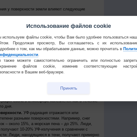
ения у поверхности земли влияют следующие
е Солнце над горизонтом, тем сильнее уровень УФ-
Использование файлов cookie
уровень излучения колеблется от дня к ночи и от
е уровни достигаются около полудня в летние
 приходит примерно между 11 и 15 часами дня по
 используем файлы cookie, чтобы Вам было удобнее пользоваться на
йтом. Продолжая просмотр, Вы соглашаетесь с их использовани
 к экватору, тем выше уровень УФ-радиации
дробнее о том, как мы обрабатываем данные, можно прочитать в
Полит
нфиденциальности
.
нь УФ-радиации выше при безоблачном небе, но
ости, излучение может быть сильным, благодаря
 также можете самостоятельно ограничить или полностью запрет
создавая, таким образом, рассеянные источники
охранение файлов cookie, изменив соответствующие настрой
сть может пропускать до 90% УФ-лучей.
зопасности в Вашем веб-браузере.
ря.
На больших высотах атмосфера тоньше и
ации, поступающей от Солнца. Каждые 1000 метров
Принять
примерно на 10%.
ть УФ-радиации, которая иначе могла бы достичь
трация озона в атмосфере колеблется как в течение
го дня.
оверхности.
УФ-радиация отражается или
степени разными поверхностями. Например, снег
ок – около 15%, а морская пена – до 25%. Люди,
получают 10-20% УФ-излучения в сравнении с
сти. Люди, находящиеся в тени, получают примерно