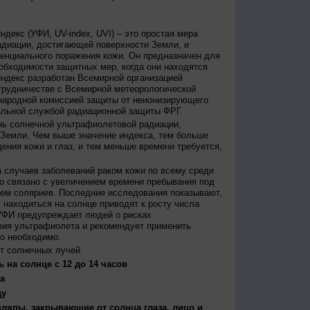
декс (УФИ, UV-index, UVI) – это простая мера
диации, достигающей поверхности Земли, и
енциального поражения кожи. Он предназначен для
бходимости защитных мер, когда они находятся
ндекс разработан Всемирной организацией
трудничестве с Всемирной метеорологической
народной комиссией защиты от неионизирующего
альной службой радиационной защиты ФРГ.
нь солнечной ультрафиолетовой радиации,
 Земли. Чем выше значение индекса, тем больше
ения кожи и глаз, и тем меньше времени требуется,
 случаев заболеваний раком кожи по всему среди
о связано с увеличением времени пребывания под
ем соляриев. Последние исследования показывают,
 находиться на солнце приводят к росту числа
УФИ предупреждает людей о рисках
вия ультрафиолета и рекомендует применить
то необходимо.
т солнечных лучей
 на солнце с 12 до 14 часов
а
ду
япы, закрывающие от солнца глаза, лицо и