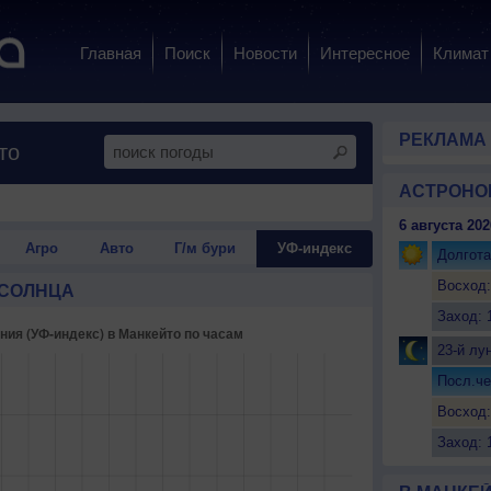
Главная
Поиск
Новости
Интересное
Климат
РЕКЛАМА
то
АСТРОНО
6 августа 202
Агро
Авто
Г/м бури
УФ-индекс
Долгота
Восход:
 СОЛНЦА
Заход: 
23-й лу
Посл.че
Восход:
Заход: 