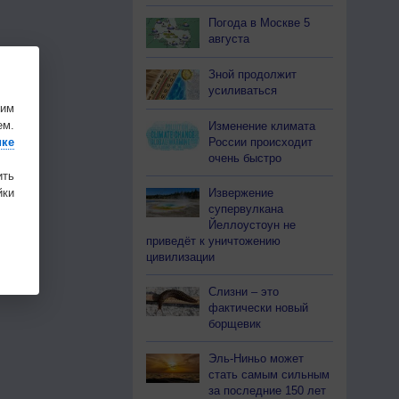
Погода в Москве 5
августа
Зной продолжит
усиливаться
шим
ем.
Изменение климата
России происходит
ике
очень быстро
ить
Извержение
ки
супервулкана
Йеллоустоун не
приведёт к уничтожению
цивилизации
Слизни – это
фактически новый
борщевик
Эль-Ниньо может
стать самым сильным
за последние 150 лет