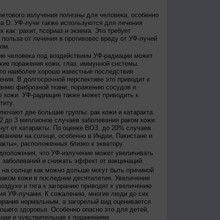
етового излучения полезны для человека, особенно
а D. УФ-лучи также используются для лечения
 как: рахит, псориаз и экзема. Это требует
 польза от лечения в противовес вреду от УФ-лучей
ом.
е человека под воздействием УФ-радиации может
кие поражения кожи, глаз, иммунной системы.
это наиболее хорошо известные последствия
ения. В долгосрочной перспективе это приводит к
анию фиброзной ткани, поражению сосудов и
 кожи. УФ-радиация также может приводить к
титу.
лючают две большие группы: рак кожи и катаракта.
2 до 3 миллионов случаев заболевания раком кожи.
нут от катаракты. По оценке ВОЗ, до 20% случаев
ванием на солнце, особенно в Индии, Пакистане и
акты», расположенных близко к экватору.
дположения, что УФ-излучение может увеличивать
 заболеваний и снижать эффект от вакцинаций.
на солнце как можно дольше могут быть причиной
раком кожи в последние десятилетия. Увеличение
оздухе и тяга к загоранию приводят к увеличению
ия УФ-лучами. К сожалению, многие люди до сих
орание нормальным, а загорелый вид оценивается
рошего здоровья. Особенно опасно это для детей,
жная и чувствительная к поражениям.