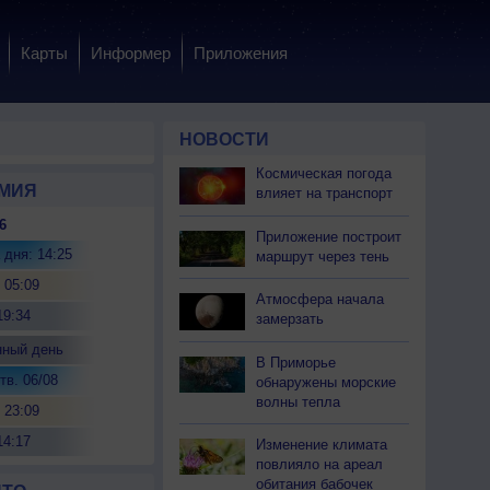
Карты
Информер
Приложения
НОВОСТИ
Космическая погода
МИЯ
влияет на транспорт
6
Приложение построит
 дня: 14:25
маршрут через тень
 05:09
Атмосфера начала
19:34
замерзать
нный день
В Приморье
тв. 06/08
обнаружены морские
волны тепла
 23:09
14:17
Изменение климата
повлияло на ареал
обитания бабочек