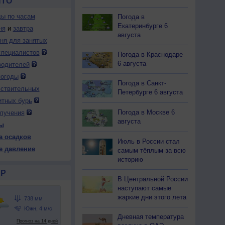
ЙТО
ды по часам
Погода в
Екатеринбурге 6
ня
и
завтра
августа
дня для занятых
специалистов
Погода в Краснодаре
6 августа
водителей
погоды
Погода в Санкт-
вствительных
Петербурге 6 августа
итных бурь
Погода в Москве 6
лучения
августа
ы
а осадков
Июль в России стал
е давление
самым тёплым за всю
историю
Р
В Центральной России
наступают самые
жаркие дни этого лета
Дневная температура