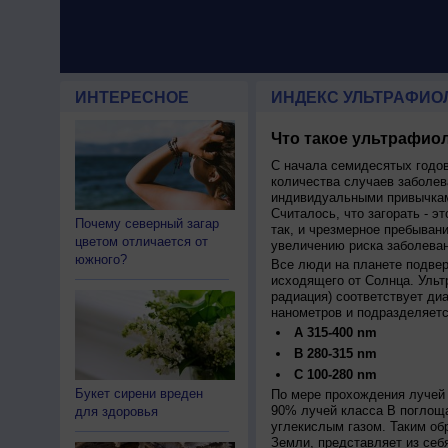
ИНТЕРЕСНОЕ
ИНДЕКС УЛЬТРАФИО
Что такое ультрафиол
С начала семидесятых годов
количества случаев заболев
индивидуальными привычкам
Считалось, что загорать - эт
Почему северный загар
так, и чрезмерное пребыван
цветом отличается от
увеличению риска заболеван
южного?
Все люди на планете подве
исходящего от Солнца. Ульт
радиация) соответствует ди
нанометров и подразделяетс
A 315-400 nm
B 280-315 nm
C 100-280 nm
Букет сирени вреден
По мере прохождения лучей 
90% лучей класса B поглощ
для здоровья
углекислым газом. Таким об
Земли, представляет из себ