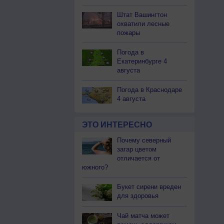
Штат Вашингтон
охватили лесные
пожары
Погода в
Екатеринбурге 4
августа
Погода в Краснодаре
4 августа
ЭТО ИНТЕРЕСНО
Почему северный
загар цветом
отличается от
южного?
Букет сирени вреден
для здоровья
Чай матча может