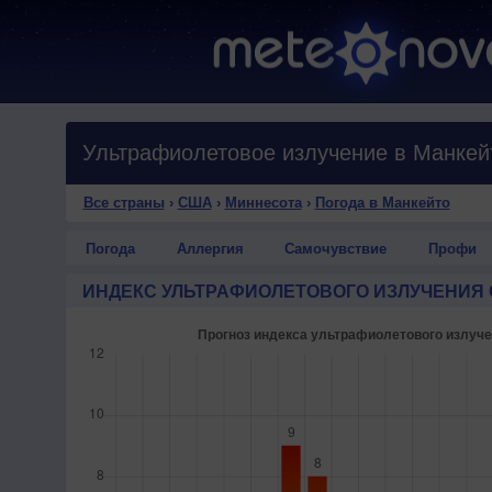
Ультрафиолетовое излучение в Манкей
Все страны
›
США
›
Миннесота
›
Погода в Манкейто
Погода
Аллергия
Самочувствие
Профи
ИНДЕКС УЛЬТРАФИОЛЕТОВОГО ИЗЛУЧЕНИЯ