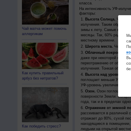
класса.
На интенсивность УФ-излуч
факторы:
Высота Солнца.
Чем выш
излучения. Таким образом, 
Чай матча может помочь
зимы к лету. Самые высоки
аллергикам
месяцы. Так, 60% радиации
Мы
местному времени.
са
Широта места.
Чем ближе
По
ко
Облачный покров.
Урове
даже при некоторой облачн
Вы
переотражению от облаков, 
с
излучения. Тонкая облачно
бе
Как купить правильный
Высота над уровнем мо
арбуз без нитратов?
поглощает меньше УФ-ради
УФ-уровень увеличивается 
Озон.
Озон поглощает час
поверхности Земли. Концен
года, так и в пределах одно
Отражение от земной п
рассеивается в различной 
отражает до 80%, сухой пес
находящиеся в помещении, 
Как победить стресс?
людьми на открытой местно