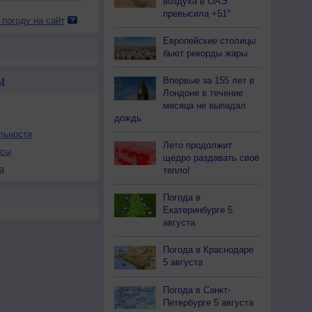
воздуха в ОАЭ
превысила +51°
 погоду на сайт
Европейские столицы
бьют рекорды жары
Впервые за 155 лет в
Ы
Лондоне в течение
месяца не выпадал
дождь
льности
Лето продолжит
осы
щедро раздавать своё
а
тепло!
Погода в
Екатеринбурге 5
августа
Погода в Краснодаре
5 августа
Погода в Санкт-
Петербурге 5 августа