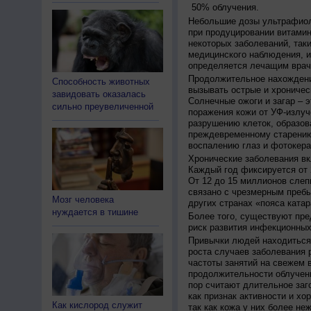
50% облучения.
Небольшие дозы ультрафиол
при продуцировании витамин
некоторых заболеваний, таких
медицинского наблюдения, и
определяется лечащим врач
Продолжительное нахождени
Способность животных
вызывать острые и хроничес
завидовать оказалась
Солнечные ожоги и загар – 
сильно преувеличенной
поражения кожи от УФ-излуч
разрушению клеток, образов
преждевременному старению
воспалению глаз и фотокера
Хронические заболевания вк
Каждый год фиксируется от 
От 12 до 15 миллионов слеп
связано с чрезмерным пребы
Мозг человека
других странах «пояса катар
нуждается в тишине
Более того, существуют пре
риск развития инфекционных
Привычки людей находиться 
роста случаев заболевания 
частоты занятий на свежем в
продолжительности облучен
пор считают длительное заг
как признак активности и хо
Как кислород служит
так как кожа у них более не