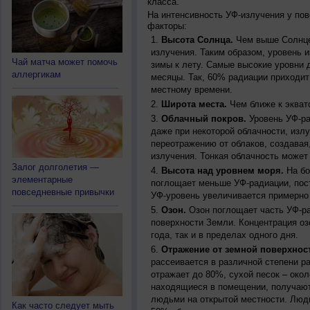
класса.
На интенсивность УФ-излучения у по
факторы:
Высота Солнца.
Чем выше Солнце 
излучения. Таким образом, уровень и
Чай матча может помочь
зимы к лету. Самые высокие уровни 
аллергикам
месяцы. Так, 60% радиации приходит
местному времени.
Широта места.
Чем ближе к экват
Облачный покров.
Уровень УФ-ра
даже при некоторой облачности, изл
переотражению от облаков, создавая
излучения. Тонкая облачность может
Залог долголетия —
Высота над уровнем моря.
На бо
элементарные
поглощает меньше УФ-радиации, пос
повседневные привычки
УФ-уровень увеличивается примерно
Озон.
Озон поглощает часть УФ-ра
поверхности Земли. Концентрация оз
года, так и в пределах одного дня.
Отражение от земной поверхнос
рассеивается в различной степени р
отражает до 80%, сухой песок – окол
находящиеся в помещении, получают
людьми на открытой местности. Люд
Как часто следует мыть