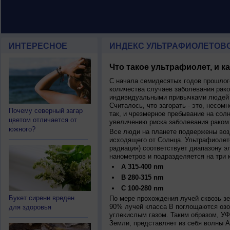
ИНТЕРЕСНОЕ
ИНДЕКС УЛЬТРАФИОЛЕТОВ
Что такое ультрафиолет, и к
С начала семидесятых годов прошлог
количества случаев заболевания рако
индивидуальными привычками людей 
Считалось, что загорать - это, несомн
Почему северный загар
так, и чрезмерное пребывание на сол
цветом отличается от
увеличению риска заболевания раком
южного?
Все люди на планете подвержены воз
исходящего от Солнца. Ультрафиолет
радиация) соответствует диапазону э
нанометров и подразделяется на три 
A 315-400 nm
B 280-315 nm
C 100-280 nm
Букет сирени вреден
По мере прохождения лучей сквозь з
90% лучей класса B поглощаются озо
для здоровья
углекислым газом. Таким образом, У
Земли, представляет из себя волны А