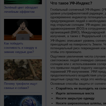
Что такое УФ-Индекс?
Зелёный цвет обладает
Глобальный солнечный УФ-Индекс (УФИ
лечебным эффектом
уровня ультрафиолетовой радиации, 
одновременно индикатор потенциальн
предупреждения людей о необходимос
под открытым солнцем. УФ-индекс ра
здравоохранения (ВОЗ) в сотрудниче
организацией (ВМО), Международной
излучения, а также с Федеральной с
УФ-Индекс описывает уровень солнеч
Как победить
приходящей на поверхность Земли. Ч
сонливость и хандру в
потенциальный риск повреждения кожи
зимние хмурые дни?
чтобы это произошло.
Ощутимое увеличение числа случаев 
светлокожих людей очевидно связано
солнцем или с использованием соляр
что привычки людей подолгу находить
поражений УФ-излучением. УФИ пред
продолжительного воздействия ультр
защитные средства, когда это необхо
Почему трюфели ищут
Основные способы защиты от солнеч
свиньи и собаки?
Старайтесь не выходить на солн
Ищите затененные места
Носите закрытую одежду
Носите широкополые шляпы, за