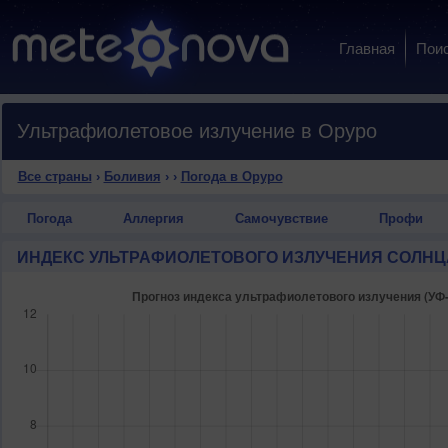
Главная
Пои
Ультрафиолетовое излучение в Оруро
Все страны
›
Боливия
›
›
Погода в Оруро
Погода
Аллергия
Самочувствие
Профи
ИНДЕКС УЛЬТРАФИОЛЕТОВОГО ИЗЛУЧЕНИЯ СОЛНЦ