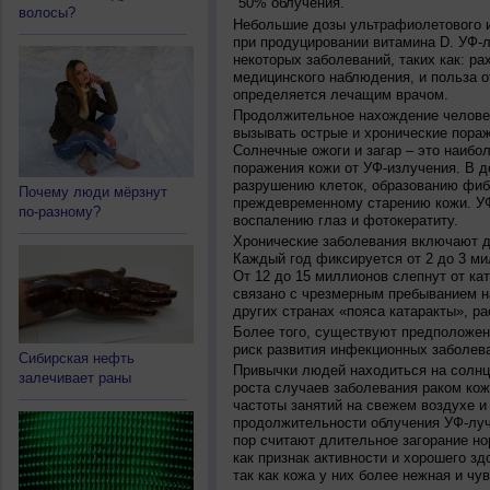
50% облучения.
волосы?
Небольшие дозы ультрафиолетового и
при продуцировании витамина D. УФ-
некоторых заболеваний, таких как: рах
медицинского наблюдения, и польза о
определяется лечащим врачом.
Продолжительное нахождение челове
вызывать острые и хронические пораж
Солнечные ожоги и загар – это наибо
поражения кожи от УФ-излучения. В д
разрушению клеток, образованию фиб
Почему люди мёрзнут
преждевременному старению кожи. УФ
по-разному?
воспалению глаз и фотокератиту.
Хронические заболевания включают дв
Каждый год фиксируется от 2 до 3 ми
От 12 до 15 миллионов слепнут от ка
связано с чрезмерным пребыванием на
других странах «пояса катаракты», ра
Более того, существуют предположен
риск развития инфекционных заболева
Сибирская нефть
Привычки людей находиться на солнц
залечивает раны
роста случаев заболевания раком кож
частоты занятий на свежем воздухе и
продолжительности облучения УФ-луч
пор считают длительное загорание но
как признак активности и хорошего зд
так как кожа у них более нежная и чу