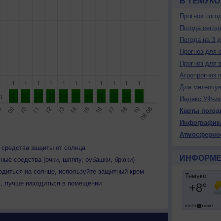
В ТЕМУКО
Прогноз пого
Погода сегод
Погода на 3 
Прогноз для 
Прогноз для 
Агропрогноз 
Для метеочу
Индекс УФ-из
Карты погод
Инфографик
Атмосферно
 средства защиты от солнца
ИНФОРМЕ
ные средства (очки, шляпу, рубашки, брюки)
одиться на солнце, используйте защитный крем
ь, лучше находиться в помещении