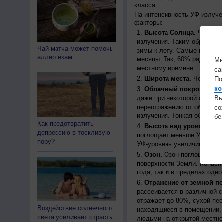
класса.
На интенсивность УФ-излуч
факторы:
Высота Солнца.
Чем выш
излучения. Таким образом, 
Чай матча может помочь
зимы к лету. Самые высоки
аллергикам
месяцы. Так, 60% радиации
Мы
местному времени.
са
Широта места.
Чем ближе
По
ко
Облачный покров.
Урове
даже при некоторой облачн
Вы
переотражению от облаков, 
с
излучения. Тонкая облачно
бе
Как предотвратить
Высота над уровнем мо
депрессию в тоскливую
поглощает меньше УФ-ради
пору?
УФ-уровень увеличивается 
Озон.
Озон поглощает час
поверхности Земли. Концен
года, так и в пределах одно
Отражение от земной п
рассеивается в различной 
отражает до 80%, сухой пес
Воздействие солнечного
находящиеся в помещении, 
света усиливает страсть
людьми на открытой местно