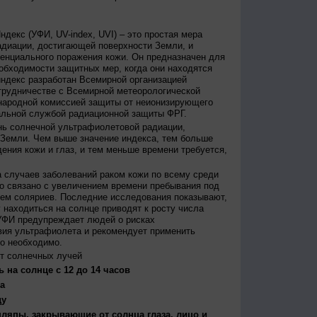
декс (УФИ, UV-index, UVI) – это простая мера
диации, достигающей поверхности Земли, и
енциального поражения кожи. Он предназначен для
бходимости защитных мер, когда они находятся
ндекс разработан Всемирной организацией
трудничестве с Всемирной метеорологической
народной комиссией защиты от неионизирующего
альной службой радиационной защиты ФРГ.
нь солнечной ультрафиолетовой радиации,
 Земли. Чем выше значение индекса, тем больше
ения кожи и глаз, и тем меньше времени требуется,
 случаев заболеваний раком кожи по всему среди
о связано с увеличением времени пребывания под
ем соляриев. Последние исследования показывают,
 находиться на солнце приводят к росту числа
УФИ предупреждает людей о рисках
вия ультрафиолета и рекомендует применить
то необходимо.
т солнечных лучей
 на солнце с 12 до 14 часов
а
ду
япы, закрывающие от солнца глаза, лицо и