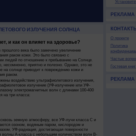
Установите
РЕКЛАМА
КОНТАКТ
ЛЕТОВОГО ИЗЛУЧЕНИЯ СОЛНЦА
О проекте
ет, и как он влияет на здоровье?
Политика
 прошлого века было замечено увеличение
конфиденциа
ания раком кожи. Это было связано с
Частые вопр
и людей по отношению к пребыванию на Солнце.
о, несомненно, приятно и полезно. Однако, это не
Гостевая книг
ие на солнце приводит к повреждению кожи и
ия раком.
РЕКЛАМА
ржены воздействию ультрафиолетового излучения,
рафиолетовое излучение (УФ-излучение или УФ-
апазону электромагнитных волн с длинами 100-400
я на три класса:
сквозь земную атмосферу, все УФ-лучи класса C и
аются озоном, водяным паром, кислородом и
разом, УФ-радиация, достигающая поверхности
я волны А-класса с небольшим количеством волн В-