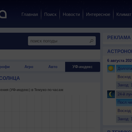
Главная
Поиск
Новости
Интересное
Климат
РЕКЛАМА
АСТРОНО
6 августа 202
рофи
Агро
Авто
УФ-индекс
Долгота
Восход:
 СОЛНЦА
Заход: 
24-й лу
Посл.че
Восход:
Заход: 