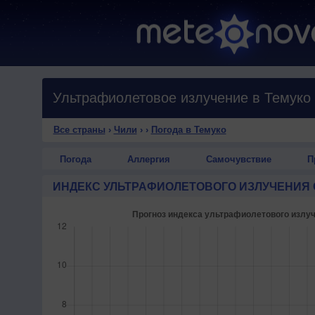
Ультрафиолетовое излучение в Темуко
Все страны
›
Чили
›
›
Погода в Темуко
Погода
Аллергия
Самочувствие
П
ИНДЕКС УЛЬТРАФИОЛЕТОВОГО ИЗЛУЧЕНИЯ