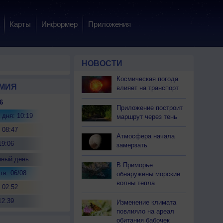
Карты
Информер
Приложения
НОВОСТИ
Космическая погода
МИЯ
влияет на транспорт
6
Приложение построит
 дня: 10:19
маршрут через тень
 08:47
Атмосфера начала
19:06
замерзать
нный день
В Приморье
тв. 06/08
обнаружены морские
волны тепла
 02:52
12:39
Изменение климата
повлияло на ареал
обитания бабочек