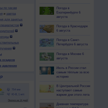
ды по часам
Погода в
Екатеринбурге 6
ня
и
завтра
августа
дня для занятых
специалистов
Погода в Краснодаре
6 августа
водителей
погоды
Погода в Санкт-
вствительных
Петербурге 6 августа
лучения
Погода в Москве 6
ы
августа
а осадков
е давление
Июль в России стал
самым тёплым за всю
историю
Р
В Центральной России
наступают самые
жаркие дни этого лета
Дневная температура