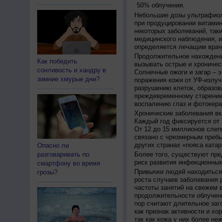
50% облучения.
Небольшие дозы ультрафиол
при продуцировании витамин
некоторых заболеваний, таких
медицинского наблюдения, и
определяется лечащим врач
Продолжительное нахождени
Как победить
вызывать острые и хроничес
сонливость и хандру в
Солнечные ожоги и загар – 
зимние хмурые дни?
поражения кожи от УФ-излуч
разрушению клеток, образов
преждевременному старению
воспалению глаз и фотокера
Хронические заболевания вк
Каждый год фиксируется от 
От 12 до 15 миллионов слеп
связано с чрезмерным пребы
других странах «пояса катар
Опасно ли
разговаривать по
Более того, существуют пре
риск развития инфекционных
смартфону во время
Привычки людей находиться 
грозы?
роста случаев заболевания 
частоты занятий на свежем в
продолжительности облучен
пор считают длительное заг
как признак активности и хо
так как кожа у них более не