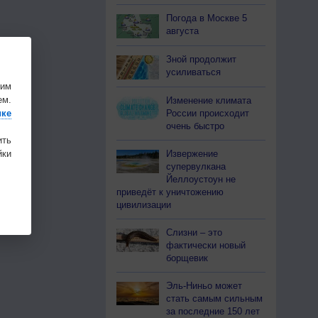
Погода в Москве 5
августа
Зной продолжит
усиливаться
шим
ем.
Изменение климата
России происходит
ике
очень быстро
ить
Извержение
ки
супервулкана
Йеллоустоун не
приведёт к уничтожению
цивилизации
Слизни – это
фактически новый
борщевик
Эль-Ниньо может
стать самым сильным
за последние 150 лет