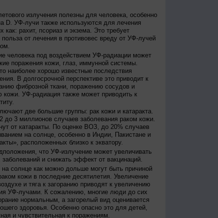
етового излучения полезны для человека, особенно
а D. УФ-лучи также используются для лечения
 как: рахит, псориаз и экзема. Это требует
 польза от лечения в противовес вреду от УФ-лучей
ом.
е человека под воздействием УФ-радиации может
кие поражения кожи, глаз, иммунной системы.
это наиболее хорошо известные последствия
ения. В долгосрочной перспективе это приводит к
анию фиброзной ткани, поражению сосудов и
 кожи. УФ-радиация также может приводить к
титу.
лючают две большие группы: рак кожи и катаракта.
2 до 3 миллионов случаев заболевания раком кожи.
нут от катаракты. По оценке ВОЗ, до 20% случаев
ванием на солнце, особенно в Индии, Пакистане и
акты», расположенных близко к экватору.
дположения, что УФ-излучение может увеличивать
 заболеваний и снижать эффект от вакцинаций.
на солнце как можно дольше могут быть причиной
раком кожи в последние десятилетия. Увеличение
оздухе и тяга к загоранию приводят к увеличению
ия УФ-лучами. К сожалению, многие люди до сих
орание нормальным, а загорелый вид оценивается
рошего здоровья. Особенно опасно это для детей,
жная и чувствительная к поражениям.