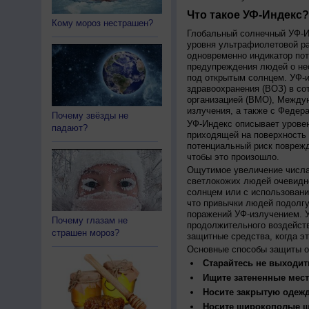
Что такое УФ-Индекс?
Кому мороз нестрашен?
Глобальный солнечный УФ-Ин
уровня ультрафиолетовой ра
одновременно индикатор пот
предупреждения людей о нео
под открытым солнцем. УФ-и
здравоохранения (ВОЗ) в со
организацией (ВМО), Между
излучения, а также с Федер
Почему звёзды не
УФ-Индекс описывает урове
падают?
приходящей на поверхность
потенциальный риск поврежд
чтобы это произошло.
Ощутимое увеличение числа
светлокожих людей очевидн
солнцем или с использовани
что привычки людей подолгу
поражений УФ-излучением. 
Почему глазам не
продолжительного воздейст
страшен мороз?
защитные средства, когда э
Основные способы защиты о
Старайтесь не выходить
Ищите затененные мест
Носите закрытую одеж
Носите широкополые шл