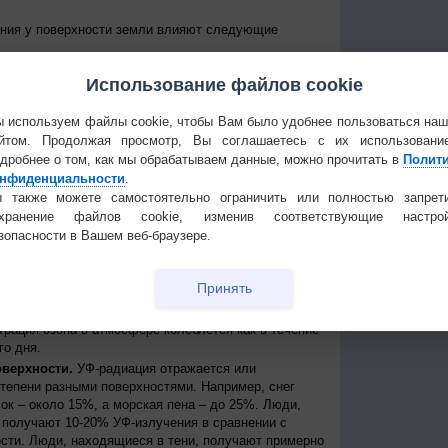
ения у поверхности земли влияют следующие
е Солнце над горизонтом, тем сильнее уровень УФ-
Использование файлов cookie
уровень излучения колеблется от дня к ночи и от
е уровни достигаются около полудня в летние
 приходит примерно между 11 и 15 часами дня по
 используем файлы cookie, чтобы Вам было удобнее пользоваться на
йтом. Продолжая просмотр, Вы соглашаетесь с их использовани
 к экватору, тем выше уровень УФ-радиации
дробнее о том, как мы обрабатываем данные, можно прочитать в
Полит
нфиденциальности
.
нь УФ-радиации выше при безоблачном небе, но
ости, излучение может быть сильным, благодаря
 также можете самостоятельно ограничить или полностью запрет
создавая, таким образом, рассеянные источники
охранение файлов cookie, изменив соответствующие настрой
сть может пропускать до 90% УФ-лучей.
зопасности в Вашем веб-браузере.
ря.
На больших высотах атмосфера тоньше и
ации, поступающей от Солнца. Каждые 1000 метров
Принять
примерно на 10%.
ть УФ-радиации, которая иначе могла бы достичь
трация озона в атмосфере колеблется как в течение
го дня.
оверхности.
УФ-радиация отражается или
степени разными поверхностями. Например, снег
ок – около 15%, а морская пена – до 25%. Люди,
получают 10-20% УФ-излучения в сравнении с
сти. Люди, находящиеся в тени, получают примерно