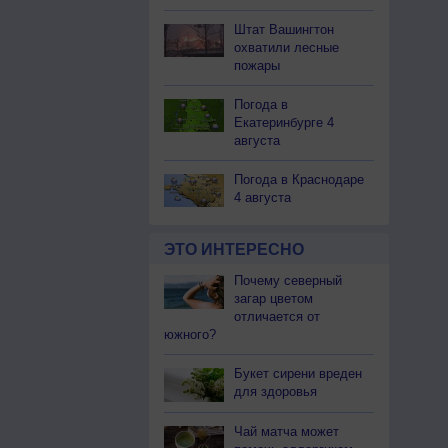
Штат Вашингтон
охватили лесные
пожары
Погода в
Екатеринбурге 4
августа
Погода в Краснодаре
4 августа
ЭТО ИНТЕРЕСНО
Почему северный
загар цветом
отличается от
южного?
Букет сирени вреден
для здоровья
Чай матча может