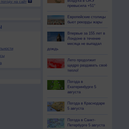
воздуха в ОАЭ
 погоду на сайт
превысила +51°
Европейские столицы
бьют рекорды жары
Ы
Впервые за 155 лет в
Лондоне в течение
месяца не выпадал
льности
дождь
осы
Лето продолжит
а
щедро раздавать своё
тепло!
Погода в
Екатеринбурге 5
августа
Погода в Краснодаре
5 августа
Погода в Санкт-
Петербурге 5 августа