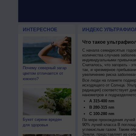
ИНТЕРЕСНОЕ
ИНДЕКС УЛЬТРАФИО
Что такое ультрафиол
С начала семидесятых годов
количества случаев заболев
индивидуальными привычкам
Считалось, что загорать - эт
Почему северный загар
так, и чрезмерное пребыван
цветом отличается от
увеличению риска заболеван
южного?
Все люди на планете подве
исходящего от Солнца. Ульт
радиация) соответствует ди
нанометров и подразделяетс
A 315-400 nm
B 280-315 nm
C 100-280 nm
Букет сирени вреден
По мере прохождения лучей 
90% лучей класса B поглощ
для здоровья
углекислым газом. Таким об
Земли, представляет из себ