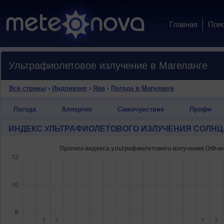
Главная
Пои
Ультрафиолетовое излучение в Магеланге
Все страны
›
Индонезия
›
Ява
›
Погода в Магеланге
Погода
Аллергия
Самочувствие
Профи
ИНДЕКС УЛЬТРАФИОЛЕТОВОГО ИЗЛУЧЕНИЯ СОЛНЦ