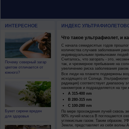
ИНТЕРЕСНОЕ
ИНДЕКС УЛЬТРАФИОЛЕТОВ
Что такое ультрафиолет, и к
С начала семидесятых годов прошлог
количества случаев заболевания рако
индивидуальными привычками людей 
Считалось, что загорать - это, несомн
Почему северный загар
так, и чрезмерное пребывание на сол
цветом отличается от
увеличению риска заболевания раком
южного?
Все люди на планете подвержены воз
исходящего от Солнца. Ультрафиолет
радиация) соответствует диапазону э
нанометров и подразделяется на три 
A 315-400 nm
B 280-315 nm
C 100-280 nm
Букет сирени вреден
По мере прохождения лучей сквозь з
90% лучей класса B поглощаются озо
для здоровья
углекислым газом. Таким образом, У
Земли, представляет из себя волны А