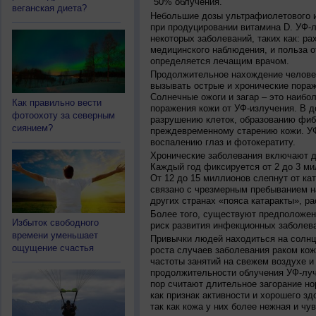
50% облучения.
веганская диета?
Небольшие дозы ультрафиолетового и
при продуцировании витамина D. УФ-
некоторых заболеваний, таких как: рах
медицинского наблюдения, и польза о
определяется лечащим врачом.
Продолжительное нахождение челове
вызывать острые и хронические пораж
Солнечные ожоги и загар – это наибо
Как правильно вести
поражения кожи от УФ-излучения. В д
фотоохоту за северным
разрушению клеток, образованию фиб
сиянием?
преждевременному старению кожи. УФ
воспалению глаз и фотокератиту.
Хронические заболевания включают дв
Каждый год фиксируется от 2 до 3 ми
От 12 до 15 миллионов слепнут от ка
связано с чрезмерным пребыванием на
других странах «пояса катаракты», ра
Более того, существуют предположен
Избыток свободного
риск развития инфекционных заболева
времени уменьшает
Привычки людей находиться на солнц
ощущение счастья
роста случаев заболевания раком кож
частоты занятий на свежем воздухе и
продолжительности облучения УФ-луч
пор считают длительное загорание но
как признак активности и хорошего зд
так как кожа у них более нежная и чу