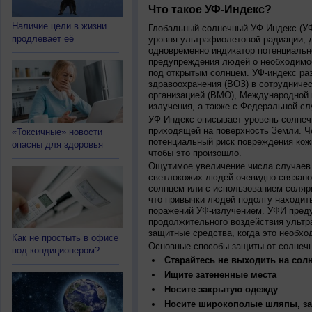
Что такое УФ-Индекс?
Наличие цели в жизни
Глобальный солнечный УФ-Индекс (УФИ
продлевает её
уровня ультрафиолетовой радиации, 
одновременно индикатор потенциальн
предупреждения людей о необходимос
под открытым солнцем. УФ-индекс ра
здравоохранения (ВОЗ) в сотрудниче
организацией (ВМО), Международной
излучения, а также с Федеральной с
УФ-Индекс описывает уровень солнеч
приходящей на поверхность Земли. Ч
«Токсичные» новости
потенциальный риск повреждения кожи
опасны для здоровья
чтобы это произошло.
Ощутимое увеличение числа случаев 
светлокожих людей очевидно связано
солнцем или с использованием соляр
что привычки людей подолгу находить
поражений УФ-излучением. УФИ пред
продолжительного воздействия ультр
защитные средства, когда это необхо
Как не простыть в офисе
Основные способы защиты от солнеч
под кондиционером?
Старайтесь не выходить на солн
Ищите затененные места
Носите закрытую одежду
Носите широкополые шляпы, за