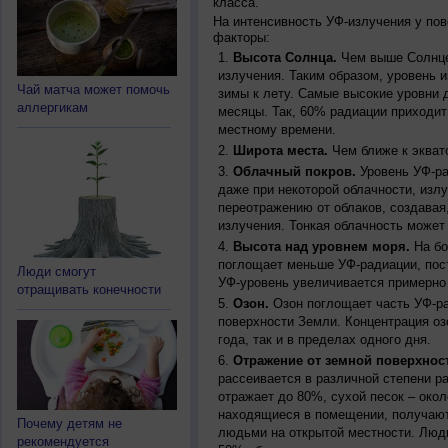
класса.
На интенсивность УФ-излучения у по
факторы:
Высота Солнца.
Чем выше Солнце 
излучения. Таким образом, уровень и
Чай матча может помочь
зимы к лету. Самые высокие уровни 
аллергикам
месяцы. Так, 60% радиации приходит
местному времени.
Широта места.
Чем ближе к экват
Облачный покров.
Уровень УФ-ра
даже при некоторой облачности, изл
переотражению от облаков, создавая
излучения. Тонкая облачность может
Высота над уровнем моря.
На бо
поглощает меньше УФ-радиации, пос
Люди смогут
УФ-уровень увеличивается примерно
отращивать конечности
Озон.
Озон поглощает часть УФ-ра
поверхности Земли. Концентрация оз
года, так и в пределах одного дня.
Отражение от земной поверхнос
рассеивается в различной степени р
отражает до 80%, сухой песок – окол
находящиеся в помещении, получают
Почему детям не
людьми на открытой местности. Люд
рекомендуется