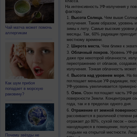
класса.
На интенсивность УФ-излучения у по
факторы:
Высота Солнца.
Чем выше Солнце 
излучения. Таким образом, уровень и
Чай матча может помочь
зимы к лету. Самые высокие уровни 
аллергикам
месяцы. Так, 60% радиации приходит
местному времени.
Широта места.
Чем ближе к экват
Облачный покров.
Уровень УФ-ра
даже при некоторой облачности, изл
переотражению от облаков, создавая
излучения. Тонкая облачность может
Высота над уровнем моря.
На бо
поглощает меньше УФ-радиации, пос
Как шум прибоя
УФ-уровень увеличивается примерно
попадает в морскую
Озон.
Озон поглощает часть УФ-ра
раковину?
поверхности Земли. Концентрация оз
года, так и в пределах одного дня.
Отражение от земной поверхнос
рассеивается в различной степени р
отражает до 80%, сухой песок – окол
находящиеся в помещении, получают
людьми на открытой местности. Люд
Почему звёзды не