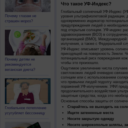
Что такое УФ-Индекс?
Глобальный солнечный УФ-Индекс (УФИ
Почему глазам не
уровня ультрафиолетовой радиации, 
одновременно индикатор потенциальн
страшен мороз?
предупреждения людей о необходимос
под открытым солнцем. УФ-индекс ра
здравоохранения (ВОЗ) в сотрудниче
организацией (ВМО), Международной
излучения, а также с Федеральной с
УФ-Индекс описывает уровень солнеч
приходящей на поверхность Земли. Ч
потенциальный риск повреждения кожи
Почему детям не
чтобы это произошло.
рекомендуется
Ощутимое увеличение числа случаев 
веганская диета?
светлокожих людей очевидно связано
солнцем или с использованием соляр
что привычки людей подолгу находить
поражений УФ-излучением. УФИ пред
продолжительного воздействия ультр
защитные средства, когда это необхо
Основные способы защиты от солнеч
Старайтесь не выходить на солн
Глобальное потепление
Ищите затененные места
усугубляет бессонницу
Носите закрытую одежду
Носите широкополые шляпы, за