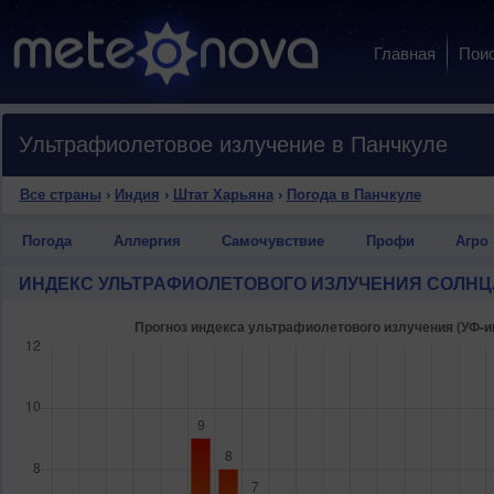
Главная
Пои
Ультрафиолетовое излучение в Панчкуле
Все страны
›
Индия
›
Штат Харьяна
›
Погода в Панчкуле
Погода
Аллергия
Самочувствие
Профи
Агро
ИНДЕКС УЛЬТРАФИОЛЕТОВОГО ИЗЛУЧЕНИЯ СОЛНЦ