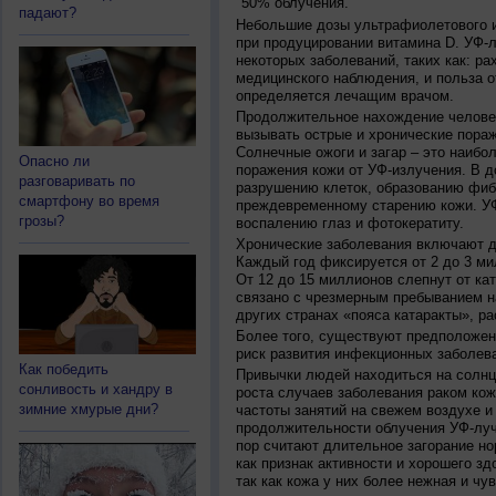
50% облучения.
падают?
Небольшие дозы ультрафиолетового и
при продуцировании витамина D. УФ-
некоторых заболеваний, таких как: рах
медицинского наблюдения, и польза о
определяется лечащим врачом.
Продолжительное нахождение челове
вызывать острые и хронические пораж
Солнечные ожоги и загар – это наибо
Опасно ли
поражения кожи от УФ-излучения. В д
разговаривать по
разрушению клеток, образованию фиб
смартфону во время
преждевременному старению кожи. УФ
грозы?
воспалению глаз и фотокератиту.
Хронические заболевания включают дв
Каждый год фиксируется от 2 до 3 ми
От 12 до 15 миллионов слепнут от ка
связано с чрезмерным пребыванием на
других странах «пояса катаракты», ра
Более того, существуют предположен
риск развития инфекционных заболева
Как победить
Привычки людей находиться на солнц
сонливость и хандру в
роста случаев заболевания раком кож
зимние хмурые дни?
частоты занятий на свежем воздухе и
продолжительности облучения УФ-луч
пор считают длительное загорание но
как признак активности и хорошего зд
так как кожа у них более нежная и чу