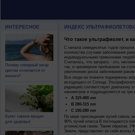
ИНТЕРЕСНОЕ
ИНДЕКС УЛЬТРАФИОЛЕТОВ
Что такое ультрафиолет, и к
С начала семидесятых годов прошлог
количества случаев заболевания рако
индивидуальными привычками людей 
Считалось, что загорать - это, несомн
Почему северный загар
так, и чрезмерное пребывание на сол
цветом отличается от
увеличению риска заболевания раком
южного?
Все люди на планете подвержены воз
исходящего от Солнца. Ультрафиолет
радиация) соответствует диапазону э
нанометров и подразделяется на три 
A 315-400 nm
B 280-315 nm
C 100-280 nm
Букет сирени вреден
По мере прохождения лучей сквозь з
90% лучей класса B поглощаются озо
для здоровья
углекислым газом. Таким образом, У
Земли, представляет из себя волны А