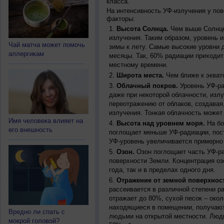
класса.
На интенсивность УФ-излучения у по
факторы:
Высота Солнца.
Чем выше Солнце 
излучения. Таким образом, уровень и
Чай матча может помочь
зимы к лету. Самые высокие уровни 
аллергикам
месяцы. Так, 60% радиации приходит
местному времени.
Широта места.
Чем ближе к экват
Облачный покров.
Уровень УФ-ра
даже при некоторой облачности, изл
переотражению от облаков, создавая
излучения. Тонкая облачность может
Имя человека влияет на
Высота над уровнем моря.
На бо
его внешность
поглощает меньше УФ-радиации, пос
УФ-уровень увеличивается примерно
Озон.
Озон поглощает часть УФ-ра
поверхности Земли. Концентрация оз
года, так и в пределах одного дня.
Отражение от земной поверхнос
рассеивается в различной степени р
отражает до 80%, сухой песок – окол
находящиеся в помещении, получают
Вредно ли спать с
людьми на открытой местности. Люд
мокрой головой?