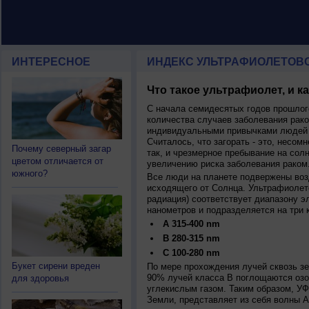
ИНТЕРЕСНОЕ
ИНДЕКС УЛЬТРАФИОЛЕТОВ
Что такое ультрафиолет, и к
С начала семидесятых годов прошлог
количества случаев заболевания рако
индивидуальными привычками людей 
Считалось, что загорать - это, несомн
Почему северный загар
так, и чрезмерное пребывание на сол
цветом отличается от
увеличению риска заболевания раком
южного?
Все люди на планете подвержены воз
исходящего от Солнца. Ультрафиолет
радиация) соответствует диапазону э
нанометров и подразделяется на три 
A 315-400 nm
B 280-315 nm
C 100-280 nm
Букет сирени вреден
По мере прохождения лучей сквозь з
90% лучей класса B поглощаются озо
для здоровья
углекислым газом. Таким образом, У
Земли, представляет из себя волны А