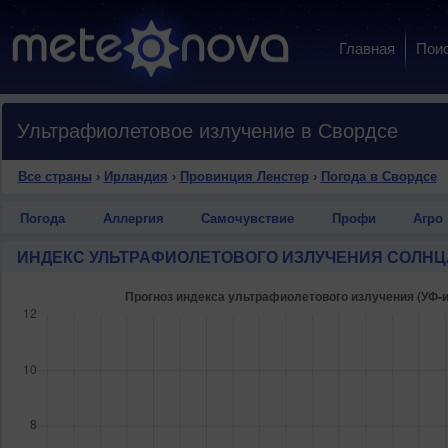
Главная
Пои
Ультрафиолетовое излучение в Свордсе
Все страны
›
Ирландия
›
Провинция Ленстер
›
Погода в Свордсе
Погода
Аллергия
Самочувствие
Профи
Агро
ИНДЕКС УЛЬТРАФИОЛЕТОВОГО ИЗЛУЧЕНИЯ СОЛНЦ