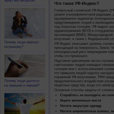
арбуз без нитратов?
Что такое УФ-Индекс?
Глобальный солнечный УФ-Индекс (УФИ
уровня ультрафиолетовой радиации, 
одновременно индикатор потенциальн
предупреждения людей о необходимос
под открытым солнцем. УФ-индекс ра
здравоохранения (ВОЗ) в сотрудниче
организацией (ВМО), Международной
излучения, а также с Федеральной с
Почему люди мёрзнут
УФ-Индекс описывает уровень солнеч
по-разному?
приходящей на поверхность Земли. Ч
потенциальный риск повреждения кожи
чтобы это произошло.
Ощутимое увеличение числа случаев 
светлокожих людей очевидно связано
солнцем или с использованием соляр
что привычки людей подолгу находить
поражений УФ-излучением. УФИ пред
Почему люди делятся
продолжительного воздействия ультр
защитные средства, когда это необхо
на правшей и левшей?
Основные способы защиты от солнеч
Старайтесь не выходить на солн
Ищите затененные места
Носите закрытую одежду
Носите широкополые шляпы, за