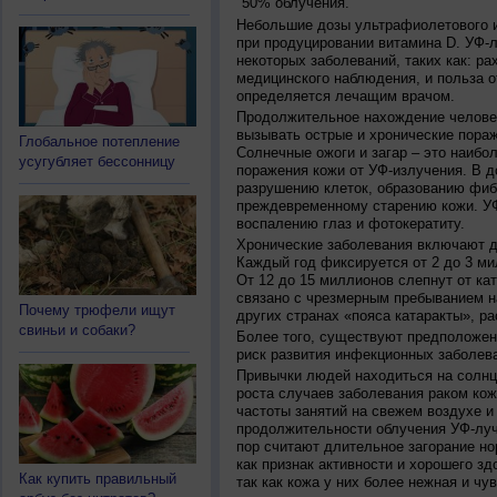
50% облучения.
Небольшие дозы ультрафиолетового и
при продуцировании витамина D. УФ-
некоторых заболеваний, таких как: рах
медицинского наблюдения, и польза о
определяется лечащим врачом.
Продолжительное нахождение челове
вызывать острые и хронические пораж
Глобальное потепление
Солнечные ожоги и загар – это наибо
усугубляет бессонницу
поражения кожи от УФ-излучения. В д
разрушению клеток, образованию фиб
преждевременному старению кожи. УФ
воспалению глаз и фотокератиту.
Хронические заболевания включают дв
Каждый год фиксируется от 2 до 3 ми
От 12 до 15 миллионов слепнут от ка
связано с чрезмерным пребыванием на
Почему трюфели ищут
других странах «пояса катаракты», ра
свиньи и собаки?
Более того, существуют предположен
риск развития инфекционных заболева
Привычки людей находиться на солнц
роста случаев заболевания раком кож
частоты занятий на свежем воздухе и
продолжительности облучения УФ-луч
пор считают длительное загорание но
как признак активности и хорошего зд
Как купить правильный
так как кожа у них более нежная и чу