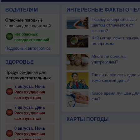
ВОДИТЕЛЯМ
ИНТЕРЕСНЫЕ ФАКТЫ О ЧЕЛ
Почему северный загар
Опасные
погодные
цветом отличается от
явления для водителей
южного?
нет опасных
Чай матча может помочь
погодных явлений
аллергикам
Подробный автопрогноз
Много ли соли мы
ЗДОРОВЬЕ
употребляем?
Предупреждения для
Так ли плохо есть одно и
метеочувствительных
тоже каждый день?
7 августа, Ночь
Риск ухудшения
Какое время лучшее для
самочувствия
сна?
7 августа, День
Риск ухудшения
самочувствия
КАРТЫ ПОГОДЫ
8 августа, Ночь
Риск ухудшения
самочувствия