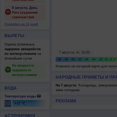
8 августа, День
Риск ухудшения
самочувствия
Подробно на 14 дней
ВЫЛЕТЫ
Оценка возможных
задержек авиарейсов
по метеоусловиям
на
ближайшие сутки
Не ожидается
Кликните на погодной карте для пол
задержек по
метеоусловиям
НАРОДНЫЕ ПРИМЕТЫ И ПР
На 7 августа
: Холодницы, зимоуказат
ВОДА
зима холодная.
Температура воды
РЕКЛАМА
+17 °C
АСТРОНОМИЯ