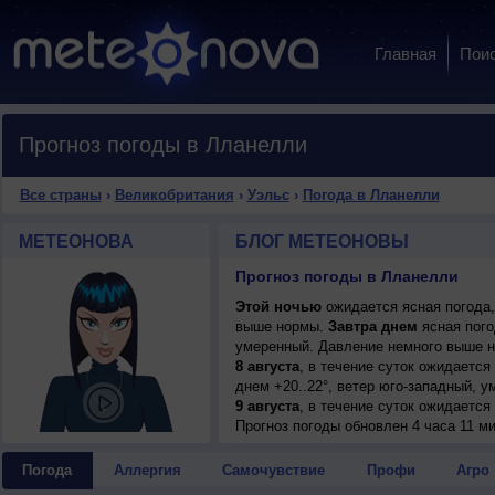
Главная
Пои
Прогноз погоды в Лланелли
Все страны
›
Великобритания
›
Уэльс
›
Погода в Лланелли
МЕТЕОНОВА
БЛОГ МЕТЕОНОВЫ
Прогноз погоды в Лланелли
Этой ночью
ожидается ясная погода,
выше нормы.
Завтра днем
ясная погод
умеренный. Давление немного выше н
8 августа
, в течение суток ожидается
днем +20..22°, ветер юго-западный, у
9 августа
, в течение суток ожидается
+22..24°, ветер юго-западный, умерен
Прогноз погоды
обновлен 4 часа 11 ми
10 августа
, ожидается ясная погода; н
западный, умеренный.
Погода
Аллергия
Самочувствие
Профи
Агро