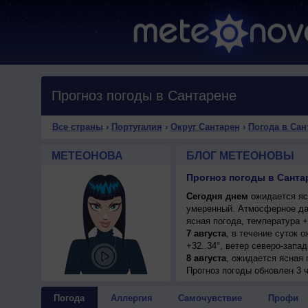
Прогноз погоды в Сантарене
Все страны
›
Португалия
›
Округ Сантарен
›
Погода в Сан
МЕТЕОНОВА
БЛОГ МЕТЕОНОВЫ
Прогноз погоды в Санта
Сегодня днем
ожидается ясн
умеренный. Атмосферное да
ясная погода, температура 
7 августа
, в течение суток 
+32..34°, ветер северо-запа
8 августа
, ожидается ясная п
западный, умеренный.
Прогноз погоды
обновлен 3 ч
9 августа
, в течение суток 
+30..32°, ветер северо-запа
Погода
Аллергия
Самочувствие
Профи
10 августа
, ожидается ясная