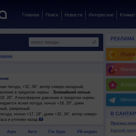
Главная
Поиск
Новости
Интересное
Климат
РЕКЛАМА
Индекс
тарене
Магни
рене
Аллерг
ая погода, +32..34°, ветер северо-западный,
вление в пределах нормы. .
Ближайшей ночью
+18..20°. Атмосферное давление в пределах нормы.
Метеон
ожидается ясная погода; ночью +18..20°, днем
дный, умеренный.
В САНТА
огода; ночью +17..19°, днем +32..34°, ветер северо-
аса и уточнен назад
Прогноз пог
ожидается ясная погода; ночью +18..20°, днем
дный, умеренный.
Краткий прогн
Агро
Авто
Г/м бури
УФ-индекс
 погода; ночью +16..18°, днем +30..32°, ветер