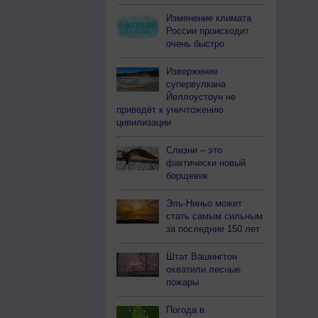
Изменение климата
России происходит
очень быстро
Извержение
супервулкана
Йеллоустоун не
приведёт к уничтожению
цивилизации
Слизни – это
фактически новый
борщевик
Эль-Ниньо может
стать самым сильным
за последние 150 лет
Штат Вашингтон
охватили лесные
пожары
Погода в