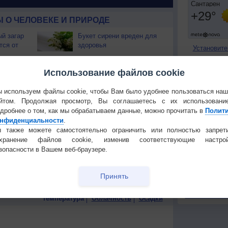
 О ЧЕЛОВЕКЕ И ПРИРОДЕ
й загар
Букет сирени вреден для
тся от
здоровья
Установите
т помочь
Веселье без похмелья:
ПОНРАВИ
Использование файлов cookie
возможно?
Сделать стар
 используем файлы cookie, чтобы Вам было удобнее пользоваться на
и,
Действительно ли
Добавить в И
йтом. Продолжая просмотр, Вы соглашаетесь с их использовани
гаете
комнатные растения
дробнее о том, как мы обрабатываем данные, можно прочитать в
Полит
Экпорт погод
очищают воздух?
нфиденциальности
.
лнце до
Еда для здоровья
 также можете самостоятельно ограничить или полностью запрет
КОНТАКТ
чки? Что
сердца. Часть 2
охранение файлов cookie, изменив соответствующие настрой
О проекте
зопасности в Вашем веб-браузере.
оторые
Скоро учиться будет
Политика
ровье
ненужно
конфиденциа
ть 1
Принять
Частые вопр
Гостевая книг
Температура
Облачность
Осадки