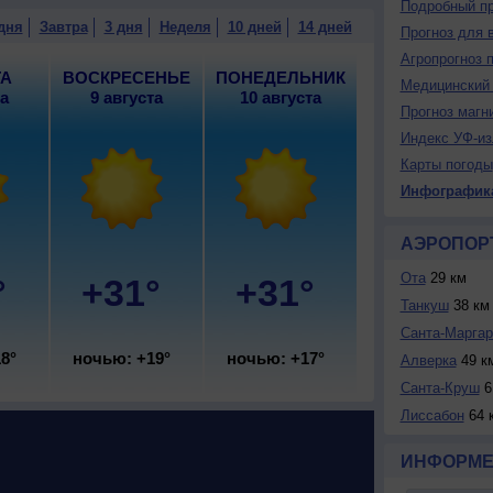
Подробный пр
.
дня
Завтра
3 дня
Неделя
10 дней
14 дней
Прогноз для 
Агропрогноз 
ТА
ВОСКРЕСЕНЬЕ
ПОНЕДЕЛЬНИК
Медицинский 
та
9 августа
10 августа
Прогноз магн
Индекс УФ-из
Карты погоды
Инфографик
АЭРОПОР
Ота
29 км
°
+31°
+31°
Танкуш
38 км
Санта-Марга
8°
ночью: +19°
ночью: +17°
Алверка
49 к
Санта-Круш
6
Лиссабон
64 
ИНФОРМЕ