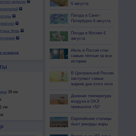
огноз неделю
6 августа
водителей
Погода в Санкт-
погоды
Петербурге 6 августа
прогноз
итных бурь
Погода в Москве 6
лучения
августа
Июль в России стал
а осадков
самым тёплым за всю
историю
ТЫ
В Центральной России
наступают самые
жаркие дни этого лета
рида
39 км
Дневная температура
м
воздуха в ОАЭ
превысила +51°
1 км
км
Европейские столицы
бьют рекорды жары
Р