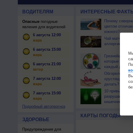
ВОДИТЕЛЯМ
ИНТЕРЕСНЫЕ ФАКТЫ
Почему северны
Опасные
погодные
цветом отличае
явления для водителей
южного?
6 августа 12:00
Чай матча може
жара
аллергикам
6 августа 15:00
Мы
жара
Грязнейшие вещ
са
которые вы тро
6 августа 21:00
По
каждый день
ветер
ко
Обгорели на со
Вы
7 августа 12:00
хрустящей коро
с
жара
делать?
бе
10 привычек, к
7 августа 15:00
разрушают здо
жара
кишечника. Час
Подробный автопрогноз
КАРТЫ ПОГОДЫ
ЗДОРОВЬЕ
Предупреждения для