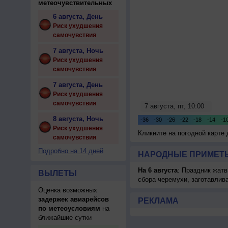
метеочувствительных
6 августа, День
Риск ухудшения
самочувствия
7 августа, Ночь
Риск ухудшения
самочувствия
7 августа, День
Риск ухудшения
самочувствия
8 августа, Ночь
Риск ухудшения
Кликните на погодной карте
самочувствия
Подробно на 14 дней
НАРОДНЫЕ ПРИМЕТЫ
На 6 августа
: Праздник жатв
ВЫЛЕТЫ
сбора черемухи, заготавлив
Оценка возможных
задержек авиарейсов
РЕКЛАМА
по метеоусловиям
на
ближайшие сутки