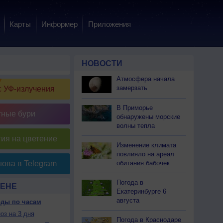
Карты
Информер
Приложения
НОВОСТИ
Атмосфера начала
замерзать
 УФ-излучения
В Приморье
тные бури
обнаружены морские
волны тепла
ия на цветение
Изменение климата
повлияло на ареал
обитания бабочек
ова в Telegram
Погода в
РЕНЕ
Екатеринбурге 6
августа
оды по часам
оз на 3 дня
Погода в Краснодаре