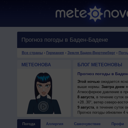
Прогноз погоды в Баден-Бадене
Все страны
›
Германия
›
Земля Баден-Вюртемберг
›
Пого
МЕТЕОНОВА
БЛОГ МЕТЕОНОВЫ
Прогноз погоды в Баден
Этой ночью
ожидается ясная
выше нормы.
Завтра днем
я
Атмосферное давление в пр
8 августа
, в течение суток 
+28..30°, ветер северо-вост
9 августа
, в течение суток 
днем +30..32°, ветер слабый
Прогноз погоды
обновлен 4 ч
10 августа
, ожидается перем
ветер слабый.
Погода
Аллергия
Самочувствие
Профи