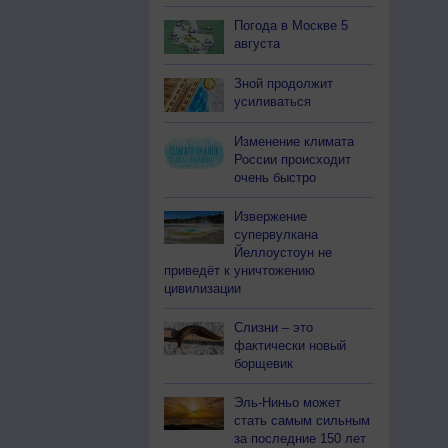
Погода в Москве 5
августа
Зной продолжит
усиливаться
Изменение климата
России происходит
очень быстро
Извержение
супервулкана
Йеллоустоун не
приведёт к уничтожению
цивилизации
Слизни – это
фактически новый
борщевик
Эль-Ниньо может
стать самым сильным
за последние 150 лет