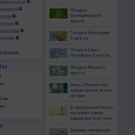
огноз неделю
водителей
Погода в
Екатеринбурге 6
погоды
августа
прогноз
итных бурь
Погода в Краснодаре
лучения
6 августа
Погода в Санкт-
а осадков
Петербурге 6 августа
ТЫ
Погода в Москве 6
августа
м
км
Июль в России стал
самым тёплым за всю
историю
2 км
км
В Центральной России
наступают самые
жаркие дни этого лета
Р
Дневная температура