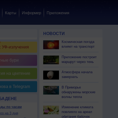
Карты
Информер
Приложения
НОВОСТИ
Космическая погода
влияет на транспорт
 УФ-излучения
Приложение построит
тные бури
маршрут через тень
Атмосфера начала
ия на цветение
замерзать
ова в Telegram
В Приморье
обнаружены морские
волны тепла
-БАДЕНЕ
оды по часам
Изменение климата
повлияло на ареал
оз на 3 дня
обитания бабочек