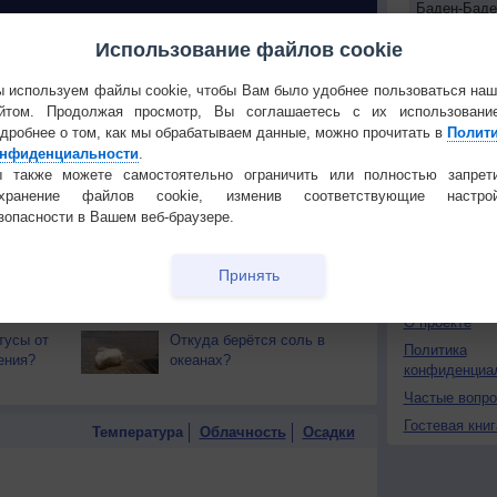
 О ЧЕЛОВЕКЕ И ПРИРОДЕ
Использование файлов cookie
й загар
Букет сирени вреден для
 используем файлы cookie, чтобы Вам было удобнее пользоваться на
тся от
здоровья
Установите
йтом. Продолжая просмотр, Вы соглашаетесь с их использовани
дробнее о том, как мы обрабатываем данные, можно прочитать в
Полит
т помочь
Грязнейшие вещи,
ПОНРАВИ
нфиденциальности
.
которые вы трогаете
 также можете самостоятельно ограничить или полностью запрет
каждый день
Сделать стар
охранение файлов cookie, изменив соответствующие настрой
итивно
Почему еда вкуснее и
Добавить в И
зопасности в Вашем веб-браузере.
чувствие
полезнее, если есть её
Экпорт погод
руками?
Принять
вильный
Кому нельзя есть
КОНТАКТ
тов?
окрошку?
О проекте
тусы от
Откуда берётся соль в
Политика
ения?
океанах?
конфиденциа
Частые вопр
Гостевая книг
Температура
Облачность
Осадки