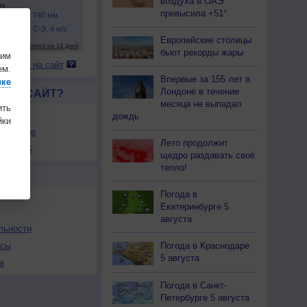
воздуха в ОАЭ
превысила +51°
Европейские столицы
бьют рекорды жары
шим
 погоду на сайт
ем.
Впервые за 155 лет в
ике
Лондоне в течение
ЛСЯ САЙТ?
месяца не выпадал
ить
товой
дождь
ки
збранное
Лето продолжит
ы в RSS
щедро раздавать своё
тепло!
Ы
Погода в
Екатеринбурге 5
августа
льности
осы
Погода в Краснодаре
5 августа
а
Погода в Санкт-
Петербурге 5 августа