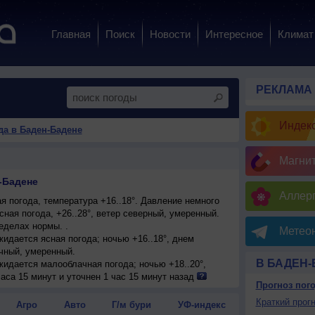
Главная
Поиск
Новости
Интересное
Климат
РЕКЛАМА
Индекс
да в Баден-Бадене
Магни
-Бадене
Аллерг
 погода, температура +16..18°. Давление немного
сная погода, +26..28°, ветер северный, умеренный.
еделах нормы. .
Метеон
ожидается ясная погода; ночью +16..18°, днем
очный, умеренный.
В БАДЕН
ожидается малооблачная погода; ночью +18..20°,
.
аса 15 минут и уточнен 1 час 15 минут назад
Прогноз пог
енная облачность; ночью +21..23°, днем +32..34°,
Краткий прогн
Агро
Авто
Г/м бури
УФ-индекс