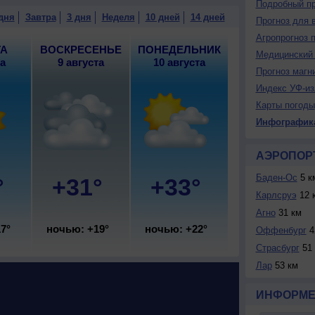
Подробный пр
дня
Завтра
3 дня
Неделя
10 дней
14 дней
Прогноз для 
Агропрогноз 
ТА
ВОСКРЕСЕНЬЕ
ПОНЕДЕЛЬНИК
Медицинский 
та
9 августа
10 августа
Прогноз магн
Индекс УФ-из
Карты погоды
Инфографик
АЭРОПОР
Баден-Ос
5 к
°
+31°
+33°
Карлсруэ
12 
Агно
31 км
7°
ночью: +19°
ночью: +22°
Оффенбург
4
Страсбург
51 
Лaр
53 км
ИНФОРМЕ