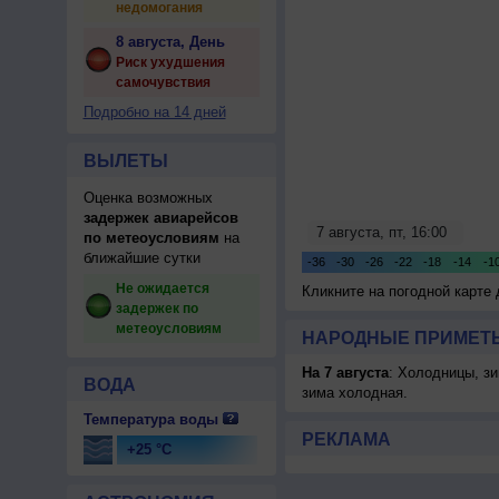
недомогания
8 августа, День
Риск ухудшения
самочувствия
Подробно на 14 дней
ВЫЛЕТЫ
Оценка возможных
задержек авиарейсов
по метеоусловиям
на
ближайшие сутки
Не ожидается
Кликните на погодной карте
задержек по
метеоусловиям
НАРОДНЫЕ ПРИМЕТЫ
На 7 августа
: Холодницы, зи
ВОДА
зима холодная.
Температура воды
РЕКЛАМА
+25 °C