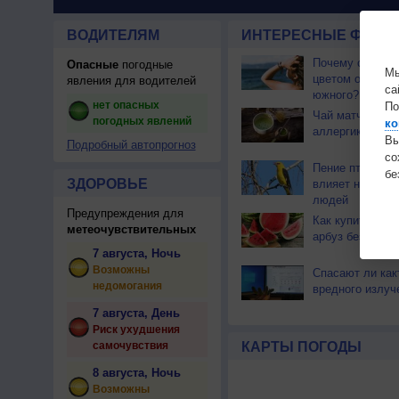
ВОДИТЕЛЯМ
ИНТЕРЕСНЫЕ ФАКТЫ
Почему северны
Опасные
погодные
Мы
цветом отличае
явления для водителей
са
южного?
нет опасных
По
Чай матча може
погодных явлений
ко
аллергикам
Вы
Подробный автопрогноз
с
Пение птиц поз
бе
ЗДОРОВЬЕ
влияет на само
людей
Предупреждения для
Как купить пра
метеочувствительных
арбуз без нитра
7 августа, Ночь
Возможны
Спасают ли как
недомогания
вредного излуч
7 августа, День
Риск ухудшения
самочувствия
КАРТЫ ПОГОДЫ
8 августа, Ночь
Возможны