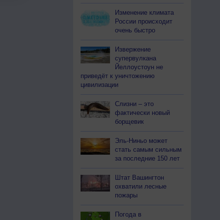
Изменение климата
России происходит
очень быстро
Извержение
супервулкана
Йеллоустоун не
приведёт к уничтожению
цивилизации
Слизни – это
фактически новый
борщевик
Эль-Ниньо может
стать самым сильным
за последние 150 лет
Штат Вашингтон
охватили лесные
пожары
Погода в