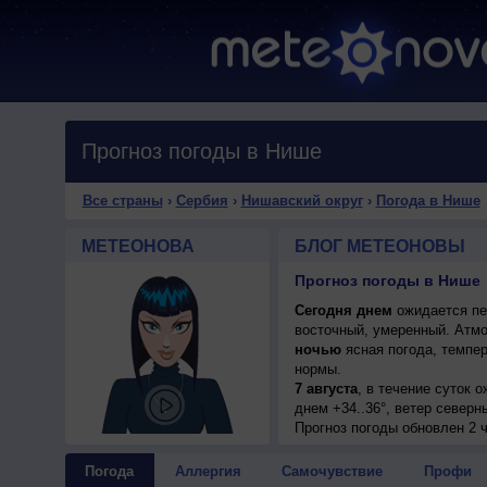
Прогноз погоды в Нише
Все страны
›
Сербия
›
Нишавский округ
›
Погода в Нише
МЕТЕОНОВА
БЛОГ МЕТЕОНОВЫ
Прогноз погоды в Нише
Сегодня днем
ожидается пер
восточный, умеренный. Атмо
ночью
ясная погода, темпер
нормы.
7 августа
, в течение суток 
днем +34..36°, ветер северн
8 августа
Прогноз погоды
, ожидается ясная п
обновлен 2 
западный, умеренный.
9 августа
, в течение суток 
Погода
Аллергия
Самочувствие
Профи
днем +35..37°, ветер северн