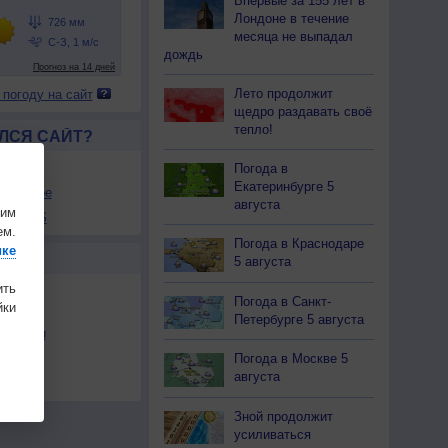
Впервые за 155 лет в
Лондоне в течение
месяца не выпадал
дождь
Лето продолжит
 погоду на сайт
щедро раздавать своё
тепло!
ЛСЯ САЙТ?
товой
Погода в
Екатеринбурге 5
збранное
августа
шим
ы в RSS
ем.
Погода в Краснодаре
ике
Ы
5 августа
ить
Погода в Санкт-
ки
Петербурге 5 августа
льности
осы
Погода в Москве 5
августа
а
Зной продолжит
усиливаться