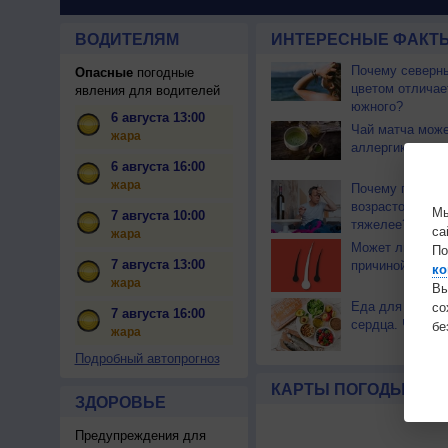
ВОДИТЕЛЯМ
ИНТЕРЕСНЫЕ ФАКТЫ
Почему северны
Опасные
погодные
цветом отличае
явления для водителей
южного?
6 августа 13:00
Чай матча може
жара
аллергикам
6 августа 16:00
жара
Почему похмел
возрастом стан
Мы
7 августа 10:00
тяжелее?
са
жара
Может ли стрес
По
7 августа 13:00
причиной седи
ко
жара
Вы
Еда для здоров
с
7 августа 16:00
сердца. Часть 
бе
жара
Подробный автопрогноз
КАРТЫ ПОГОДЫ
ЗДОРОВЬЕ
Предупреждения для