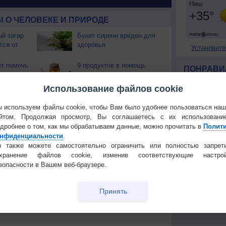
 О ЧЕЛОВЕКЕ И ПРИРОДЕ
й загар
Букет сирени вреден для
тся от
здоровья
Установите
т помочь
9 продуктов в помощь
ПОНРАВИ
иммунитету
Сделать стар
Использование файлов cookie
ье с
Почему люди
Добавить в И
овится
сплетничают?
 используем файлы cookie, чтобы Вам было удобнее пользоваться на
Экпорт погод
йтом. Продолжая просмотр, Вы соглашаетесь с их использовани
с быть
Действительно ли
дробнее о том, как мы обрабатываем данные, можно прочитать в
Полит
КОНТАКТ
ны?
компьютер может
нфиденциальности
.
испортить зрение?
 также можете самостоятельно ограничить или полностью запрет
О проекте
ья
Привычки, которые Вас
охранение файлов cookie, изменив соответствующие настрой
Политика
2
старят
зопасности в Вашем веб-браузере.
конфиденциа
Частые вопр
Принять
Гостевая книг
Температура
Облачность
Осадки