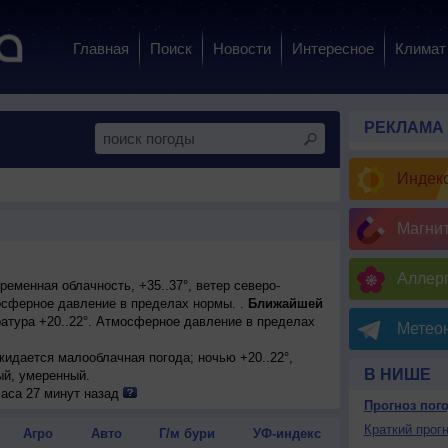
Главная
Поиск
Новости
Интересное
Климат
РЕКЛАМА
Индекс
Магни
Аллерг
еменная облачность, +35..37°, ветер северо-
сферное давление в пределах нормы. .
Ближайшей
атура +20..22°. Атмосферное давление в пределах
Метеон
ожидается малооблачная погода; ночью +20..22°,
В НИШЕ
ый, умеренный.
огода; ночью +20..22°, днем +35..37°, ветер северо-
часа 27 минут назад
Прогноз пог
ожидается малооблачная погода; ночью +21..23°,
Краткий прогн
Агро
Авто
Г/м бури
УФ-индекс
ый, умеренный.