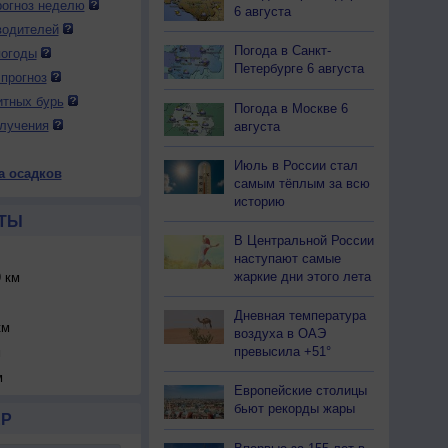
огноз неделю
6 августа
водителей
Погода в Санкт-
погоды
Петербурге 6 августа
прогноз
итных бурь
Погода в Москве 6
лучения
августа
Июль в России стал
а осадков
самым тёплым за всю
историю
ТЫ
В Центральной России
наступают самые
жаркие дни этого лета
 км
Дневная температура
км
воздуха в ОАЭ
превысила +51°
м
м
Европейские столицы
бьют рекорды жары
Р