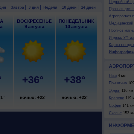
Подробный пр
 погода; ночью +21..23°, днем +37..39°, ветер
дня
Завтра
3 дня
Неделя
10 дней
14 дней
Прогноз для 
Агропрогноз 
ТА
ВОСКРЕСЕНЬЕ
ПОНЕДЕЛЬНИК
Медицинский 
та
9 августа
10 августа
Прогноз магн
Индекс УФ-из
Карты погоды
Инфографик
АЭРОПОР
Ниш
4 км
°
+36°
+38°
Приштина
109
Эрден
116 км
1°
ночью: +22°
ночью: +22°
Кралево
119 
София
141 к
Скопье
153 к
ИНФОРМЕ