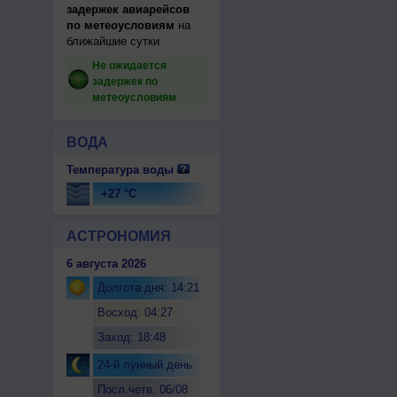
задержек авиарейсов
по метеоусловиям
на
ближайшие сутки
Не ожидается
задержек по
метеоусловиям
ВОДА
Температура воды
+27 °C
АСТРОНОМИЯ
6 августа 2026
Долгота дня: 14:21
Восход: 04:27
Заход: 18:48
24-й лунный день
Посл.четв. 06/08