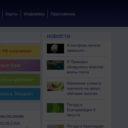
Карты
Информер
Приложения
НОВОСТИ
Атмосфера начала
замерзать
 УФ-излучения
В Приморье
тные бури
обнаружены морские
волны тепла
ия на цветение
Изменение климата
повлияло на ареал
обитания бабочек
ова в Telegram
Погода в
Екатеринбурге 6
августа
оды по часам
оз на 3 дня
Погода в Краснодаре