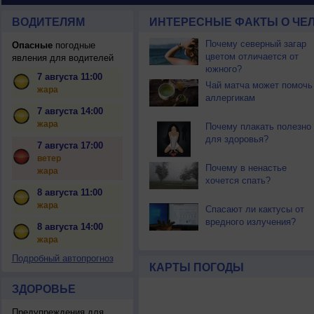
ВОДИТЕЛЯМ
ИНТЕРЕСНЫЕ ФАКТЫ О ЧЕЛ
Почему северный загар
Опасные
погодные
цветом отличается от
явления для водителей
южного?
7 августа 11:00
Чай матча может помочь
жара
аллергикам
7 августа 14:00
жара
Почему плакать полезно
для здоровья?
7 августа 17:00
ветер
Почему в ненастье
жара
хочется спать?
8 августа 11:00
жара
Спасают ли кактусы от
вредного излучения?
8 августа 14:00
жара
Подробный автопрогноз
КАРТЫ ПОГОДЫ
ЗДОРОВЬЕ
Предупреждения для