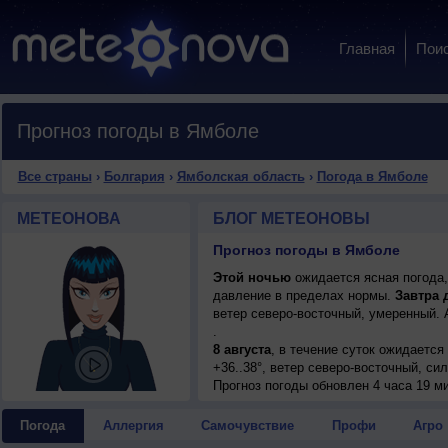
Главная
Пои
Прогноз погоды в Ямболе
Все страны
›
Болгария
›
Ямболская область
›
Погода в Ямболе
МЕТЕОНОВА
БЛОГ МЕТЕОНОВЫ
Прогноз погоды в Ямболе
Этой ночью
ожидается ясная погода,
давление в пределах нормы.
Завтра 
ветер северо-восточный, умеренный.
.
8 августа
, в течение суток ожидается
+36..38°, ветер северо-восточный, си
9 августа
Прогноз погоды
, в течение суток ожидается
обновлен 4 часа 19 ми
+35..37°, ветер северо-восточный, ум
10 августа
, ожидается ясная погода; н
Погода
Аллергия
Самочувствие
Профи
Агро
восточный, умеренный.