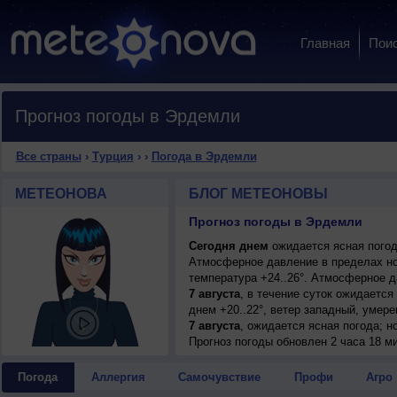
Главная
Пои
Прогноз погоды в Эрдемли
Все страны
›
Турция
›
›
Погода в Эрдемли
МЕТЕОНОВА
БЛОГ МЕТЕОНОВЫ
Прогноз погоды в Эрдемли
Сегодня днем
ожидается ясная погод
Атмосферное давление в пределах но
температура +24..26°. Атмосферное 
7 августа
, в течение суток ожидается
днем +20..22°, ветер западный, умере
7 августа
, ожидается ясная погода; н
умеренный.
Прогноз погоды
обновлен 2 часа 18 м
9 августа
, в течение суток ожидаетс
+17..19°, днем +27..29°, ветер западн
Погода
Аллергия
Самочувствие
Профи
Агро
10 августа
, ожидается ясная погода; н