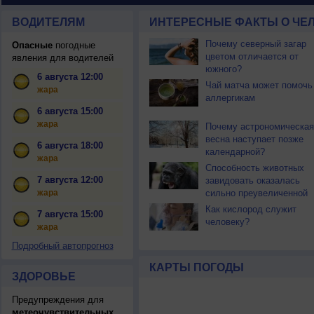
ВОДИТЕЛЯМ
ИНТЕРЕСНЫЕ ФАКТЫ О ЧЕЛ
Почему северный загар
Опасные
погодные
цветом отличается от
явления для водителей
южного?
6 августа 12:00
Чай матча может помочь
жара
аллергикам
6 августа 15:00
жара
Почему астрономическая
весна наступает позже
6 августа 18:00
календарной?
жара
Способность животных
7 августа 12:00
завидовать оказалась
жара
сильно преувеличенной
Как кислород служит
7 августа 15:00
человеку?
жара
Подробный автопрогноз
КАРТЫ ПОГОДЫ
ЗДОРОВЬЕ
Предупреждения для
метеочувствительных