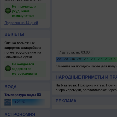
Нет причин для
ухудшения
самочувствия
Подробно на 14 дней
ВЫЛЕТЫ
Оценка возможных
задержек авиарейсов
по метеоусловиям
на
ближайшие сутки
Не ожидается
Кликните на погодной карте для пол
задержек по
метеоусловиям
НАРОДНЫЕ ПРИМЕТЫ И ПР
На 6 августа
: Праздник жатвы. Почти
ВОДА
сбора черемухи, заготавливают берез
Температура воды
РЕКЛАМА
+29 °C
АСТРОНОМИЯ