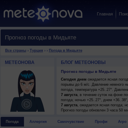
Главная
Пои
Прогноз погоды в Мидьяте
Все страны
›
Турция
›
›
Погода в Мидьяте
МЕТЕОНОВА
БЛОГ МЕТЕОНОВЫ
Прогноз погоды в Мидьяте
Сегодня днем
ожидается ясная погода
порывы до 6 м/с. Давление немного н
погода, температура +25..27°. Давле
7 августа
, в течение суток на фоне 
погода; ночью +25..27°, днем +36..38
7 августа
, ожидается ясная погода; н
умеренный.
Прогноз погоды
обновлен 3 часа 50 ми
8 августа
, в течение суток на фоне 
погода; ночью +26..28°, днем +36..38
Погода
Аллергия
Самочувствие
Профи
Агро
9 августа
, ожидается ясная погода; но