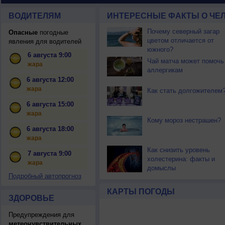
ВОДИТЕЛЯМ
ИНТЕРЕСНЫЕ ФАКТЫ О ЧЕЛ
Почему северный загар
Опасные
погодные
цветом отличается от
явления для водителей
южного?
6 августа 9:00
Чай матча может помочь
жара
аллергикам
6 августа 12:00
жара
Как стать долгожителем
6 августа 15:00
жара
Кому мороз нестрашен?
6 августа 18:00
жара
Как снизить уровень
7 августа 9:00
холестерина: факты и
жара
домыслы
Подробный автопрогноз
КАРТЫ ПОГОДЫ
ЗДОРОВЬЕ
Предупреждения для
метеочувствительных