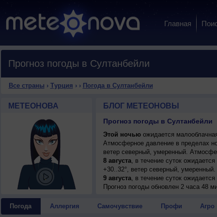
Главная
Пои
Прогноз погоды в Султанбейли
Все страны
›
Турция
›
›
Погода в Султанбейли
МЕТЕОНОВА
БЛОГ МЕТЕОНОВЫ
Прогноз погоды в Султанбейли
Этой ночью
ожидается малооблачная 
Атмосферное давление в пределах н
ветер северный, умеренный. Атмосфе
8 августа
, в течение суток ожидается
+30..32°, ветер северный, умеренный.
9 августа
, в течение суток ожидается
+28..30°, ветер северо-восточный, си
Прогноз погоды
обновлен 2 часа 48 м
10 августа
, ожидается ясная погода; н
северо-восточный, сильный, порывы д
Погода
Аллергия
Самочувствие
Профи
Агро