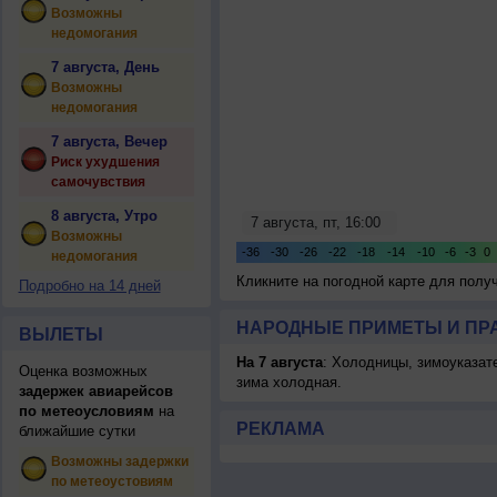
Возможны
недомогания
7 августа, День
Возможны
недомогания
7 августа, Вечер
Риск ухудшения
самочувствия
8 августа, Утро
Возможны
недомогания
Кликните на погодной карте для пол
Подробно на 14 дней
НАРОДНЫЕ ПРИМЕТЫ И ПР
ВЫЛЕТЫ
На 7 августа
: Холодницы, зимоуказат
Оценка возможных
зима холодная.
задержек авиарейсов
по метеоусловиям
на
РЕКЛАМА
ближайшие сутки
Возможны задержки
по метеоустовиям