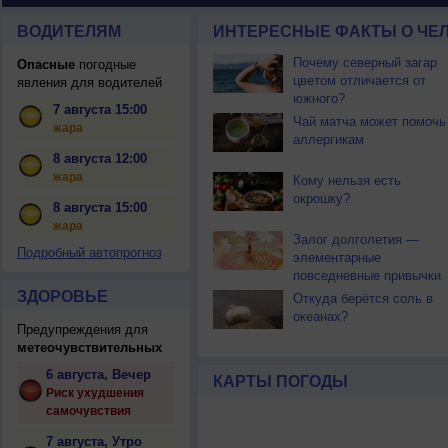
ВОДИТЕЛЯМ
ИНТЕРЕСНЫЕ ФАКТЫ О ЧЕЛ
Почему северный загар
Опасные
погодные
цветом отличается от
явления для водителей
южного?
7 августа 15:00
Чай матча может помочь
жара
аллергикам
8 августа 12:00
жара
Кому нельзя есть
окрошку?
8 августа 15:00
жара
Залог долголетия —
Подробный автопрогноз
элементарные
повседневные привычки
ЗДОРОВЬЕ
Откуда берётся соль в
океанах?
Предупреждения для
метеочувствительных
6 августа, Вечер
КАРТЫ ПОГОДЫ
Риск ухудшения
самочувствия
7 августа, Утро