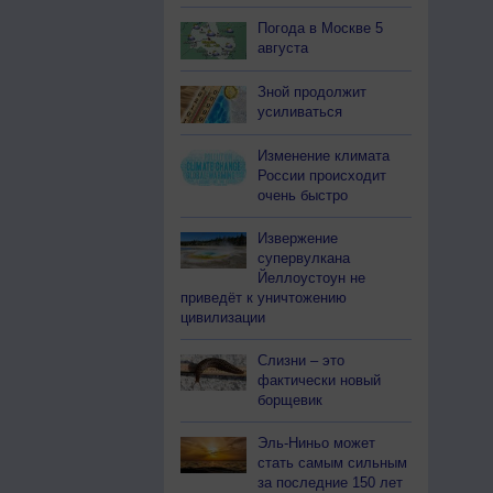
Погода в Москве 5
августа
Зной продолжит
усиливаться
Изменение климата
России происходит
очень быстро
Извержение
супервулкана
Йеллоустоун не
приведёт к уничтожению
цивилизации
Слизни – это
фактически новый
борщевик
Эль-Ниньо может
стать самым сильным
за последние 150 лет