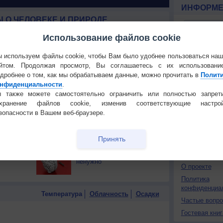
ИНФОРМЕ
 О ЧЕЛОВЕКЕ И ПРИРОДЕ
й загар
Букет сирени вреден для
Использование файлов cookie
тся от
здоровья
 используем файлы cookie, чтобы Вам было удобнее пользоваться на
т помочь
Много ли соли мы
йтом. Продолжая просмотр, Вы соглашаетесь с их использовани
Установите
употребляем?
дробнее о том, как мы обрабатываем данные, можно прочитать в
Полит
нфиденциальности
.
ПОНРАВИ
 также можете самостоятельно ограничить или полностью запрет
х
Почему астрономическая
са
весна наступает позже
охранение файлов cookie, изменив соответствующие настрой
Сделать стар
календарной?
зопасности в Вашем веб-браузере.
Добавить в И
 попадает
Правда ли смеяться
Экпорт погод
вину?
полезно?
Принять
КОНТАКТ
мулирует
Скоро учиться будет
ненужно
О проекте
Политика
конфиденциа
Температура
Облачность
Осадки
Частые вопр
Гостевая книг