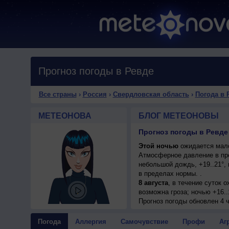
Прогноз погоды в Ревде
Все страны
›
Россия
›
Свердловская область
›
Погода в 
МЕТЕОНОВА
БЛОГ МЕТЕОНОВЫ
Прогноз погоды в Ревде
Этой ночью
ожидается мало
Атмосферное давление в пр
небольшой дождь, +19..21°,
в пределах нормы. .
8 августа
, в течение суток 
возможна гроза; ночью +16..
9 августа
Прогноз погоды
, в течение суток 
обновлен 4 ч
возможна гроза; ночью +15..
10 августа
, ожидается пере
Погода
Аллергия
Самочувствие
Профи
Аг
+15..17°, днем +19..21°, ве