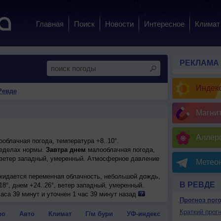
Главная
Поиск
Новости
Интересное
Климат
РЕКЛАМА
Индекс
Ревде
Магни
Аллерг
облачная погода, температура +8..10°.
еделах нормы.
Завтра днем
малооблачная погода,
 ветер западный, умеренный. Атмосферное давление
Метеон
ожидается переменная облачность, небольшой дождь,
В РЕВДЕ
18°, днем +24..26°, ветер западный, умеренный.
ожидается переменная облачность, сильный дождь,
аса 39 минут и уточнен 1 час 39 минут назад
Прогноз пог
17°, днем +21..23°, ветер слабый.
менная облачность, небольшой дождь; ночью
Краткий прогн
ро
Авто
Климат
Г/м бури
УФ-индекс
тер северо-западный, умеренный.