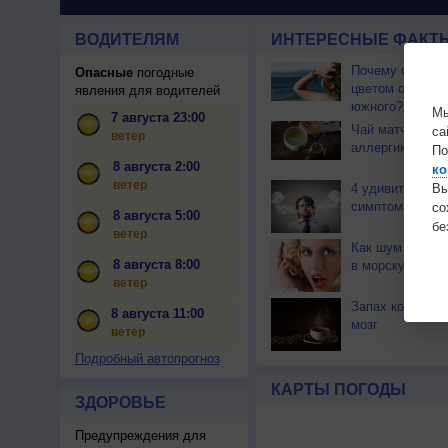
ВОДИТЕЛЯМ
ИНТЕРЕСНЫЕ ФАКТЫ
Почему северны
Опасные
погодные
цветом отличае
явления для водителей
южного?
Мы
7 августа 23:00
Чай матча може
са
ветер
аллергикам
По
8 августа 2:00
ко
ветер
Вы
4 удивительны
симптома стрес
с
8 августа 5:00
бе
ветер
Как шум прибоя
8 августа 8:00
в морскую рако
ветер
Запах кофе сти
8 августа 11:00
мозг
ветер
Подробный автопрогноз
КАРТЫ ПОГОДЫ
ЗДОРОВЬЕ
Предупреждения для