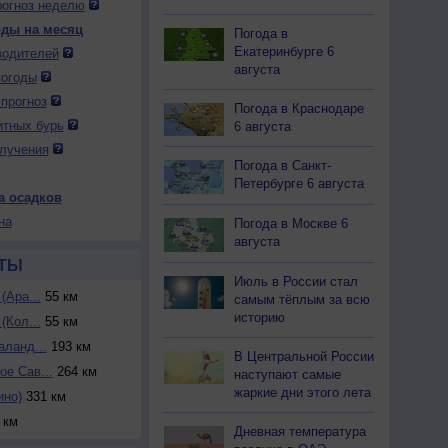
огноз неделю
оды на месяц
Погода в
Екатеринбурге 6
водителей
августа
погоды
прогноз
Погода в Краснодаре
итных бурь
6 августа
лучения
Погода в Санкт-
Петербурге 6 августа
а осадков
на
Погода в Москве 6
августа
ТЫ
Июль в России стал
(Ара...
55 км
самым тёплым за всю
историю
(Кол...
55 км
аланд...
193 км
В Центральной России
е Сав...
264 км
наступают самые
жаркие дни этого лета
ино)
331 км
 км
Дневная температура