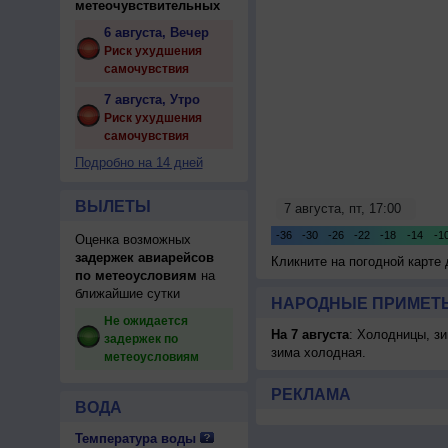
метеочувствительных
6 августа, Вечер
Риск ухудшения
самочувствия
7 августа, Утро
Риск ухудшения
самочувствия
Подробно на 14 дней
ВЫЛЕТЫ
Оценка возможных
задержек авиарейсов
Кликните на погодной карте
по метеоусловиям
на
ближайшие сутки
НАРОДНЫЕ ПРИМЕТЫ
Не ожидается
На 7 августа
: Холодницы, зи
задержек по
зима холодная.
метеоусловиям
РЕКЛАМА
ВОДА
Температура воды