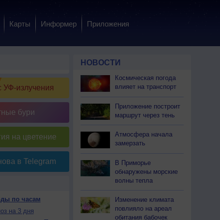
Карты
Информер
Приложения
НОВОСТИ
Космическая погода
влияет на транспорт
 УФ-излучения
Приложение построит
тные бури
маршрут через тень
Атмосфера начала
ия на цветение
замерзать
ова в Telegram
В Приморье
обнаружены морские
волны тепла
оды по часам
Изменение климата
повлияло на ареал
оз на 3 дня
обитания бабочек