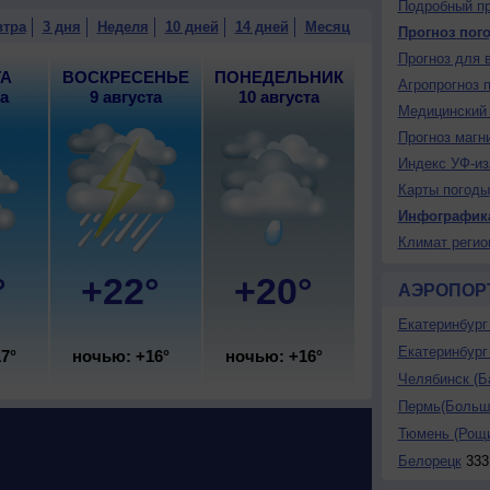
Подробный пр
втра
3 дня
Неделя
10 дней
14 дней
Месяц
Прогноз пог
Прогноз для 
ТА
ВОСКРЕСЕНЬЕ
ПОНЕДЕЛЬНИК
Агропрогноз 
та
9 августа
10 августа
Медицинский 
Прогноз магн
Индекс УФ-из
Карты погоды
Инфографик
Климат регио
°
+22°
+20°
АЭРОПОР
Екатеринбург 
Екатеринбург 
7°
ночью: +16°
ночью: +16°
Челябинск (Б
Пермь(Большо
Тюмень (Рощ
Белорецк
333